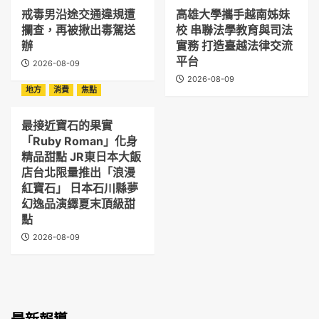
戒毒男沿途交通違規遭
高雄大學攜手越南姊妹
攔查，再被揪出毒駕送
校 串聯法學教育與司法
辦
實務 打造臺越法律交流
平台
2026-08-09
2026-08-09
地方
消費
焦點
最接近寶石的果實
「Ruby Roman」化身
精品甜點 JR東日本大飯
店台北限量推出「浪漫
紅寶石」 日本石川縣夢
幻逸品演繹夏末頂級甜
點
2026-08-09