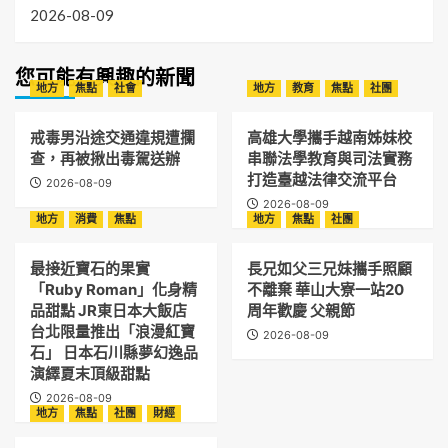
2026-08-09
您可能有興趣的新聞
地方
焦點
社會
地方
教育
焦點
社團
戒毒男沿途交通違規遭攔
高雄大學攜手越南姊妹校
查，再被揪出毒駕送辦
串聯法學教育與司法實務
打造臺越法律交流平台
2026-08-09
2026-08-09
地方
消費
焦點
地方
焦點
社團
最接近寶石的果實
長兄如父三兄妹攜手照顧
「Ruby Roman」化身精
不離棄 華山大寮一站20
品甜點 JR東日本大飯店
周年歡慶 父親節
台北限量推出「浪漫紅寶
2026-08-09
石」 日本石川縣夢幻逸品
演繹夏末頂級甜點
2026-08-09
地方
焦點
社團
財經