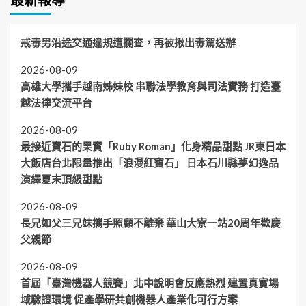
最新報導
戒毒男沿途交通違規遭攔查，再被揪出毒駕送辦
2026-08-09
高雄大學攜手越南姊妹校 串聯法學教育與司法實務 打造臺
越法律交流平台
2026-08-09
最接近寶石的果實「Ruby Roman」化身精品甜點 JR東日本
大飯店台北限量推出「浪漫紅寶石」 日本石川縣夢幻逸品
演繹夏末頂級甜點
2026-08-09
長兄如父三兄妹攜手照顧不離棄 華山大寮一站20周年歡慶
父親節
2026-08-09
首屆「臺灣機器人競賽」北中說明會反應熱烈 建置真實場
域驗證環境 促產學研共創機器人產業化可行方案