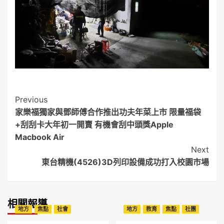
Post
Previous
家樂福獨家與鄧師傅合作推出功夫年菜上市 限量福袋
Navigation
+刮刮卡大年初一開賣 有機會刮中頭獎Apple
Macbook Air
Next
東台精機(4526)3D列印設備成功打入校園市場
相關報導
地方
焦點
社會
地方
教育
焦點
社團