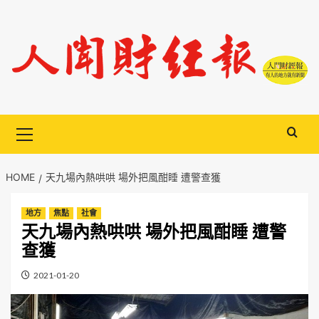
Skip
to
content
Primary
Menu
HOME
天九場內熱哄哄 場外把風酣睡 遭警查獲
地方
焦點
社會
天九場內熱哄哄 場外把風酣睡 遭警
查獲
2021-01-20