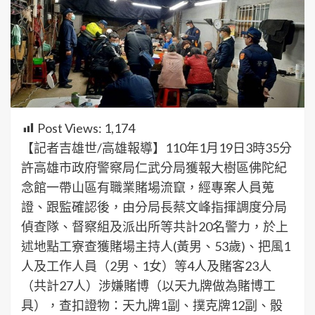
Post Views:
1,174
【記者吉雄世/高雄報導】110年1月19日3時35分
許高雄市政府警察局仁武分局獲報大樹區佛陀紀
念館一帶山區有職業賭場流竄，經專案人員蒐
證、跟監確認後，由分局長蔡文峰指揮調度分局
偵查隊、督察組及派出所等共計20名警力，於上
述地點工寮查獲賭場主持人(黃男、53歲)、把風1
人及工作人員（2男、1女）等4人及賭客23人
（共計27人）涉嫌賭博（以天九牌做為賭博工
具），查扣證物：天九牌1副、撲克牌12副、骰