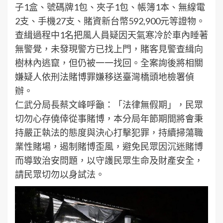
子1盒、號碼牌1包、夾子1包、帳簿1本、無線電
2支、手機27支、賭資新台幣592,900元等證物。
查緝過程中1名把風人員疑因天氣寒冷於車內睡著
無警覺，未發現警方已找上門，賭客見警查緝向
樹林內逃竄，但仍被一一找回。全案詢後將相關
嫌疑人依刑法賭博罪嫌移送臺灣橋頭地檢署偵
辦。
仁武分局長蔡文峰呼籲：「法律無假期」，民眾
切勿心存僥倖從事賭博，本分局年節期間將會秉
持嚴正執法的態度與決心打擊犯罪，持續掃蕩職
業性賭場，遏制賭博歪風，避免民眾因沉迷賭博
而導致治安問題，以守護民眾生命及財產安全，
請民眾切勿以身試法。