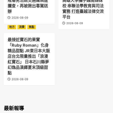
戒毒男沿途交通違規遭
高雄大學攜手越南姊妹
攔查，再被揪出毒駕送
校 串聯法學教育與司法
辦
實務 打造臺越法律交流
平台
2026-08-09
2026-08-09
地方
消費
焦點
最接近寶石的果實
「Ruby Roman」化身
精品甜點 JR東日本大飯
店台北限量推出「浪漫
紅寶石」 日本石川縣夢
幻逸品演繹夏末頂級甜
點
2026-08-09
最新報導