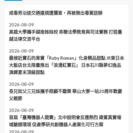
戒毒男沿途交通違規遭攔查，再被揪出毒駕送辦
2026-08-09
高雄大學攜手越南姊妹校 串聯法學教育與司法實務 打造臺
越法律交流平台
2026-08-09
最接近寶石的果實「Ruby Roman」化身精品甜點 JR東日本
大飯店台北限量推出「浪漫紅寶石」 日本石川縣夢幻逸品
演繹夏末頂級甜點
2026-08-09
長兄如父三兄妹攜手照顧不離棄 華山大寮一站20周年歡慶
父親節
2026-08-09
首屆「臺灣機器人競賽」北中說明會反應熱烈 建置真實場
域驗證環境 促產學研共創機器人產業化可行方案
2026-08-09