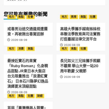
您可能有興趣的新聞
地方
焦點
社會
地方
教育
焦點
社團
戒毒男沿途交通違規遭攔
高雄大學攜手越南姊妹校
查，再被揪出毒駕送辦
串聯法學教育與司法實務
打造臺越法律交流平台
2026-08-09
2026-08-09
地方
消費
焦點
地方
焦點
社團
最接近寶石的果實
長兄如父三兄妹攜手照顧
「Ruby Roman」化身精
不離棄 華山大寮一站20
品甜點 JR東日本大飯店
周年歡慶 父親節
台北限量推出「浪漫紅寶
2026-08-09
石」 日本石川縣夢幻逸品
演繹夏末頂級甜點
2026-08-09
地方
焦點
社團
財經
首屆「臺灣機器人競賽」