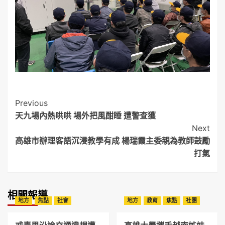
Post
Previous
天九場內熱哄哄 場外把風酣睡 遭警查獲
Navigation
Next
高雄市辦理客語沉浸教學有成 楊瑞霞主委親為教師鼓勵
打氣
相關報導
地方
焦點
社會
地方
教育
焦點
社團