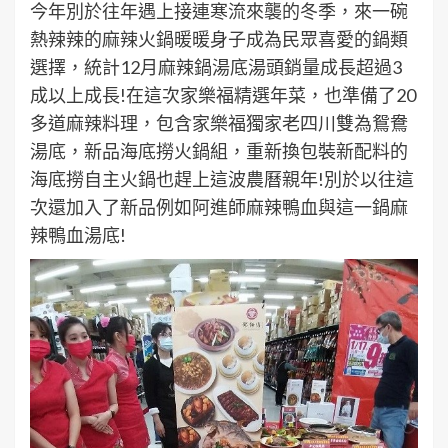
今年別於往年遇上接連寒流來襲的冬季，來一碗
熱辣辣的麻辣火鍋暖暖身子成為民眾喜愛的鍋類
選擇，統計12月麻辣鍋湯底湯頭銷量成長超過3
成以上成長!在這次家樂福精選年菜，也準備了20
多道麻辣料理，包含家樂福獨家老四川雙為鴛鴦
湯底，新品海底撈火鍋組，重新換包裝新配料的
海底撈自主火鍋也趕上這波農曆親年!別於以往這
次還加入了新品例如阿進師麻辣鴨血與這一鍋麻
辣鴨血湯底!