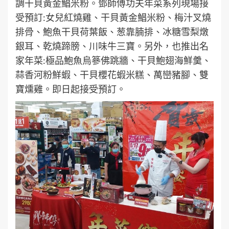
調干貝黃金鯧米粉。鄧師傅功夫年菜系列現場接
受預訂:女兒紅燒雞、干貝黃金鯧米粉、梅汁叉燒
排骨、鮑魚干貝荷葉飯、葱靠腩排、冰糖雪梨燉
銀耳、乾燒蹄膀、川味牛三寶。另外，也推出名
家年菜:極品鮑魚烏篸佛跳牆、干貝鮑翅海鮮羹、
蒜香河粉鮮蝦、干貝櫻花蝦米糕、萬巒豬腳、雙
寶燻雞。即日起接受預訂。