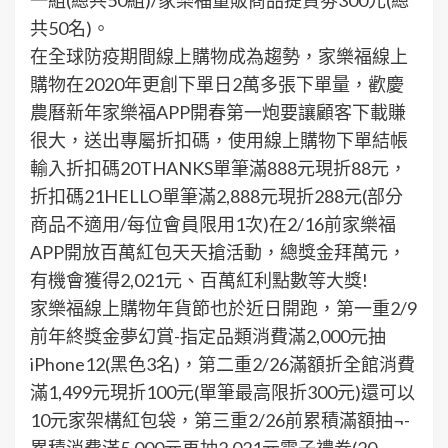
一組(總共50組)/家樂福量販商品提貨劵300元(總
共50名)。
在全球防疫期間線上購物成為趨勢，家樂福線上
購物在2020年更創下單日2萬多張下單量，歡慶
農曆新年家樂福APP開春第一炮要讓顧客下載賺
很大，送出專屬折扣碼，使用線上購物下單結帳
輸入折扣碼20THANKS單筆滿888元現折88元，
折扣碼21HELLO單筆滿2,888元現折288元(部分
商品不適用/每位會員限用1次)在2/16前家樂福
APP開放百萬紅包天天搶活動，總獎金拜萬元，
有機會獲得2,021元、百萬紅利點數等大獎!
家樂福線上購物年貨節也於近日開跑，第一重2/9
前年終獎金夢幻賞-指定品類消費滿2,000元抽
iPhone12(黑色3名)，第二重2/26滿額折全館消費
滿1,499元現折100元(單筆最高限折300元)還可以
10元家架構紅包袋，第三重2/26前累積滿額抽¬-