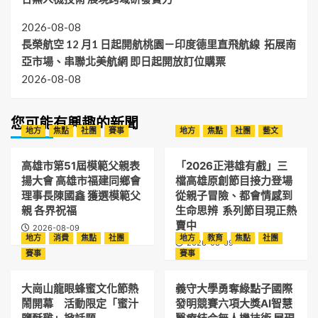
2026-08-08
長榮航空 12 月1 日起開航桃園－印度德里直飛航線 拓展南
亞市場、串聯北美航網 即日起開放訂位購票
2026-08-08
您可能有興趣的新聞
地方
焦點
社團
賽事
地方
焦點
社團
藝文
高雄市第51屆模範父親表
「2026正港雄有戲」三
揚大會 高雄市福建同鄉會
檔高雄原創節目接力登場
理事長陳國鑫 獲選模範父
從親子冒險、都會情感到
親 各界祝福
生命思辨 系列節目現正熱
賣中
2026-08-09
地方
消費
焦點
社團
地方
教育
焦點
社團
2026-08-09
賽事
賽事
大崗山龍眼蜂蜜文化節熱
義守大學勇奪綠點子國際
鬧開幕 活動限定「蜜汁
發明競賽六項大獎AI智慧