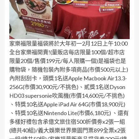
家樂福限量福袋將於大年初一2月12日上午10:00
全台家樂福開賣!(量販店每店限量100個/超市店
限量20個/售價199元/每人限購一個)是福袋也是
購物袋，隨機包裝內附多項商品(市價500元以上)
內附刮刮卡，頭獎1名送Apple Macbook Air13.3-
256G(市價30,900元/不挑色)、貳獎1名送Dyson
HD03 supersonie吹風機(市價14,600元/不挑色)
、特獎10名送Apple iPad Air 64G(市價18,900元)
、特獎10名送Nintendo Lite(市價6,180元) 、還有
多樣好禮包含承億文旅住宿500折價劵x2張一組
(總共40組)/義大娛樂世界樂園門票899全票x2張