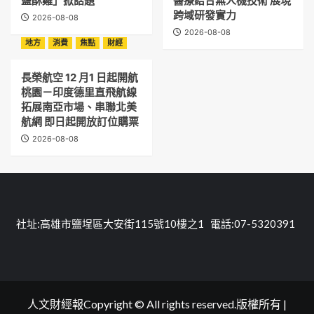
鹽酥雞」掀話題
醫療結合無人機技術 展現
跨域研發實力
2026-08-08
2026-08-08
地方
消費
焦點
財經
長榮航空 12 月1 日起開航
桃園－印度德里直飛航線
拓展南亞市場、串聯北美
航網 即日起開放訂位購票
2026-08-08
社址:高雄市鹽埕區大安街115號10樓之1 電話:07-5320391
人文財經報Copyright © All rights reserved.版權所有
|