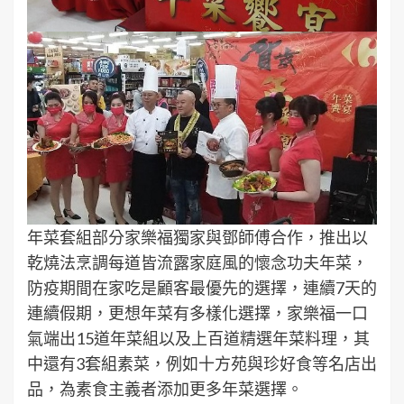
年菜套組部分家樂福獨家與鄧師傅合作，推出以
乾燒法烹調每道皆流露家庭風的懷念功夫年菜，
防疫期間在家吃是顧客最優先的選擇，連續7天的
連續假期，更想年菜有多樣化選擇，家樂福一口
氣端出15道年菜組以及上百道精選年菜料理，其
中還有3套組素菜，例如十方苑與珍好食等名店出
品，為素食主義者添加更多年菜選擇。