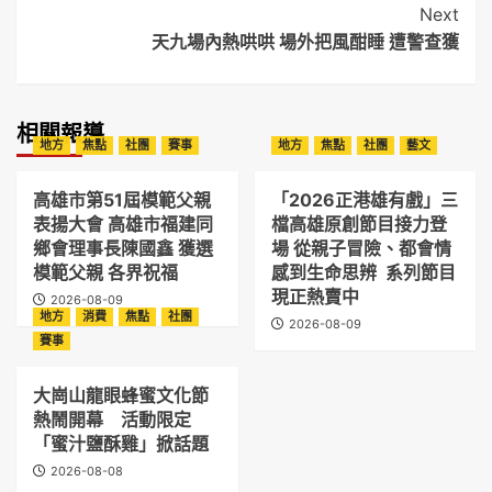
Next
天九場內熱哄哄 場外把風酣睡 遭警查獲
相關報導
地方
焦點
社團
賽事
地方
焦點
社團
藝文
高雄市第51屆模範父親
「2026正港雄有戲」三
表揚大會 高雄市福建同
檔高雄原創節目接力登
鄉會理事長陳國鑫 獲選
場 從親子冒險、都會情
模範父親 各界祝福
感到生命思辨 系列節目
現正熱賣中
2026-08-09
地方
消費
焦點
社團
2026-08-09
賽事
大崗山龍眼蜂蜜文化節
熱鬧開幕 活動限定
「蜜汁鹽酥雞」掀話題
2026-08-08