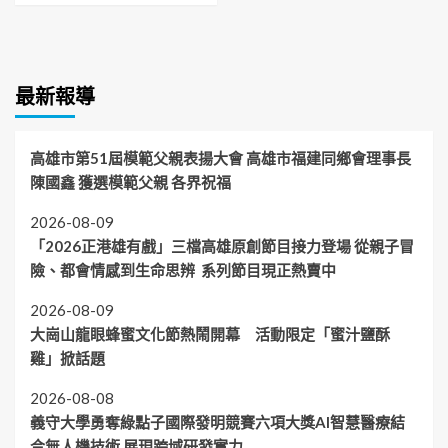
最新報導
高雄市第51屆模範父親表揚大會 高雄市福建同鄉會理事長
陳國鑫 獲選模範父親 各界祝福
2026-08-09
「2026正港雄有戲」三檔高雄原創節目接力登場 從親子冒
險、都會情感到生命思辨 系列節目現正熱賣中
2026-08-09
大崗山龍眼蜂蜜文化節熱鬧開幕 活動限定「蜜汁鹽酥
雞」掀話題
2026-08-08
義守大學勇奪綠點子國際發明競賽六項大獎AI智慧醫療結
合無人機技術 展現跨域研發實力