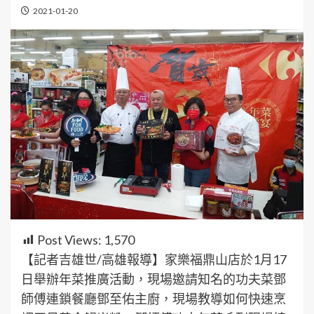
2021-01-20
Post Views:
1,570
【記者吉雄世/高雄報導】家樂福鼎山店於1月17
日舉辦年菜推廣活動，現場邀請知名的功夫菜鄧
師傅連鎖餐廳鄧至佑主廚，現場教導如何快速烹