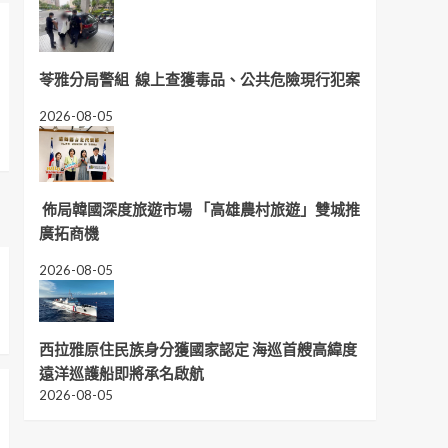
家長最有感！三光社區暑期夏令
高雄大學這個夏
營結業 深耕14年品格教育陪孩
師生、教職員走
子勇敢成長
教從文化體驗延
苓雅分局警組 線上查獲毒品、公共危險現行犯案
2026-08-05
2026-08-05
2026-08-05
佈局韓國深度旅遊市場 「高雄農村旅遊」雙城推
廣拓商機
2026-08-05
西拉雅原住民族身分獲國家認定 海巡首艘高緯度
遠洋巡護船即將承名啟航
2026-08-05