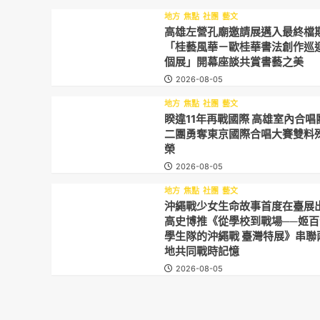
地方
焦點
社團
藝文
高雄左營孔廟邀請展邁入最終檔
「桂藝風華－歐桂華書法創作巡
個展」開幕座談共賞書藝之美
2026-08-05
地方
焦點
社團
藝文
睽違11年再戰國際 高雄室內合唱
二團勇奪東京國際合唱大賽雙料
榮
2026-08-05
地方
焦點
社團
藝文
沖繩戰少女生命故事首度在臺展
高史博推《從學校到戰場──姬百
學生隊的沖繩戰 臺灣特展》串聯
地共同戰時記憶
2026-08-05