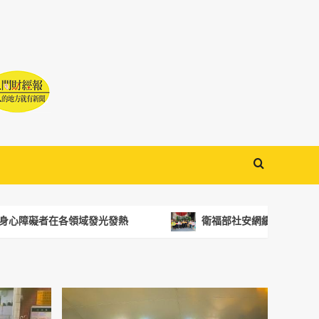
者在各領域發光發熱
衛福部社安網績優表揚 高雄市「雄」