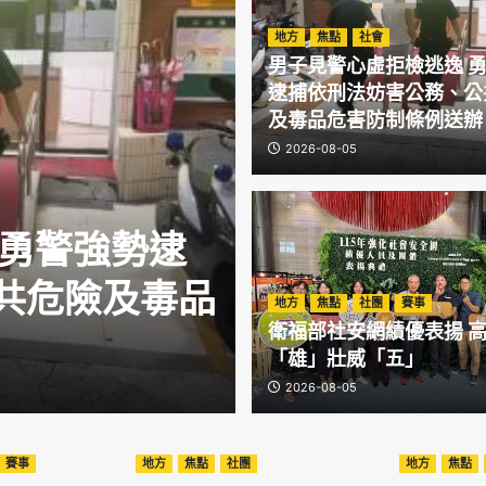
地方
焦點
社會
男子見警心虛拒檢逃逸 
逮捕依刑法妨害公務、公
及毒品危害防制條例送辦
2026-08-05
 勇警強勢逮
地方
焦點
社團
共危險及毒品
世界冠軍現聲
地方
焦點
社團
賽事
衛福部社安網績優表揚 
激勵身心障礙
「雄」壯威「五」
2026-08-05
2026-08-05
賽事
地方
焦點
社團
地方
焦點