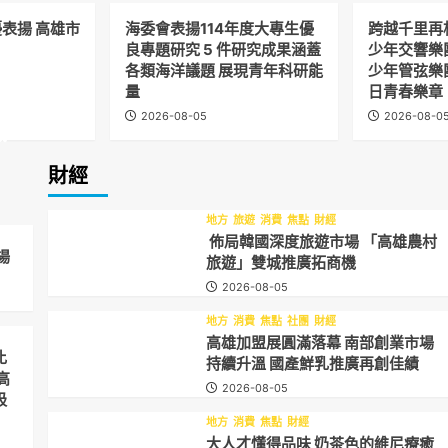
表揚 高雄市
海委會表揚114年度大專生優
跨越千里再相
」
良專題研究 5 件研究成果涵蓋
少年交響樂團
各類海洋議題 展現青年科研能
少年管弦樂
量
日青春樂章
2026-08-05
2026-08-0
城
財經
地方
旅遊
消費
焦點
財經
佈局韓國深度旅遊市場 「高雄農村
場
旅遊」雙城推廣拓商機
2026-08-05
地方
消費
焦點
社團
財經
高雄加盟展圓滿落幕 南部創業市場
比
持續升溫 國產鮮乳推廣再創佳績
高
2026-08-05
吸
地方
消費
焦點
財經
大人才懂得品味 奶茶色的維尼療癒