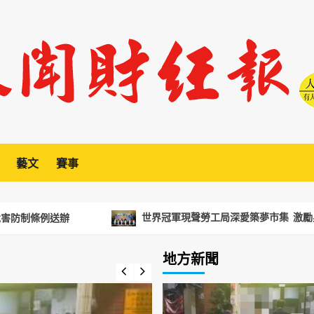
藝文
賽事
例送辦
世界冠軍現聲勞工局深愛築夢市集 激勵身心障礙
地方新聞