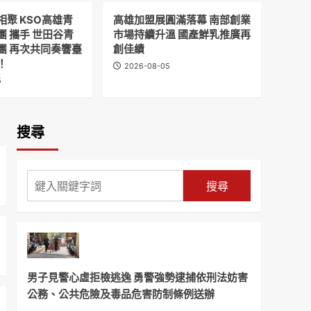
聚 KSO高雄青
高雄加盟展圓滿落幕 南部創業
 攜手 世田谷青
市場持續升溫 國產鮮乳推廣再
團 再次共同奏響臺
創佳績
！
2026-08-05
5
搜尋
搜尋
男子見警心虛拒檢逃逸 勇警強勢逮捕依刑法妨害
公務、公共危險及毒品危害防制條例送辦