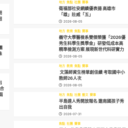
地方
焦點
社團
賽事
衛福部社安網績優表揚 高雄市
期
「雄」壯威「五」
迴
2026-08-05
地方
教育
焦點
賽事
義守大學醫檢系雙傑榮獲「2026優
秀生科學生獎學金」研發低成本高
團
精準檢測方案 展現新世代科研實力
殊
2026-08-05
地方
教育
焦點
賽事
文藻師資生榜單創佳績 考取國中小
教師26人次
出
2026-08-05
合
兩
地方
焦點
社團
藝文
賽事
半島達人秀開放報名 邀南國孩子秀
出自我
2026-07-31
焦點
社團
賽事