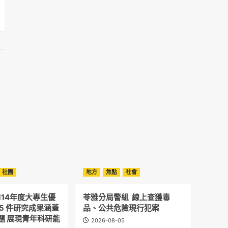
社團
地方
焦點
社會
114年度大專生優
苓雅分局警組 線上查獲毒
5 件研究成果涵蓋
品、公共危險現行犯案
題 展現青年科研能
2026-08-05