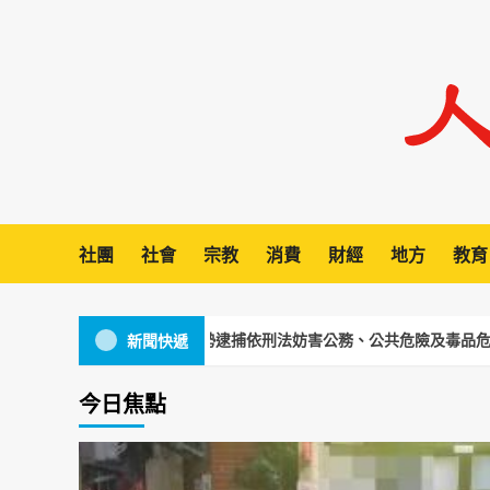
Skip
to
content
社團
社會
宗教
消費
財經
地方
教育
虛拒檢逃逸 勇警強勢逮捕依刑法妨害公務、公共危險及毒品危害防制條
新聞快遞
今日焦點