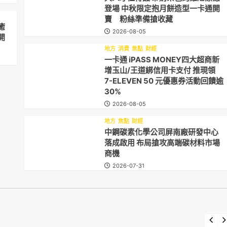
登場 中秋限定抱月餅造型一卡通開
賣 粉絲準備搶收藏
癒
2026-08-05
開
地方
消費
焦點
財經
一卡通 iPASS MONEY四大超商新
增玉山/王道綁信用卡支付 推現領
7-ELEVEN 50 元優惠券活動回饋逾
30%
2026-08-05
地方
焦點
財經
中鋼碳素化學公司屏南廠研發中心
落成啟用 布局搶攻高端碳材料市場
商機
2026-07-31
焦點
賽事
地方
教育
焦點
社團
藝文