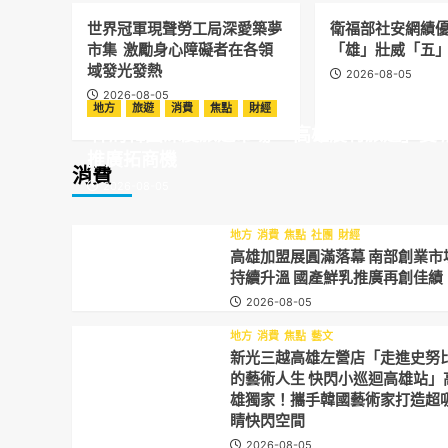
世界冠軍現聲勞工局深愛築夢
衛福部社安網績優
市集 激勵身心障礙者在各領
「雄」壯威「五
域發光發熱
2026-08-05
2026-08-05
地方
旅遊
消費
焦點
財經
佈局韓國深度旅遊市場 「高雄農村旅遊」雙
推廣拓商機
消費
2026-08-05
地方
消費
焦點
社團
財經
高雄加盟展圓滿落幕 南部創業市
持續升溫 國產鮮乳推廣再創佳績
2026-08-05
地方
消費
焦點
藝文
新光三越高雄左營店「走進史努
的藝術人生 快閃小巡迴高雄站」
雄獨家！攜手韓國藝術家打造超
睛快閃空間
2026-08-05