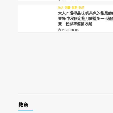
地方
消費
焦點
財經
大人才懂得品味 奶茶色的維尼療
登場 中秋限定抱月餅造型一卡通
賣 粉絲準備搶收藏
2026-08-05
教育
地方
教育
焦點
賽事
地方
教育