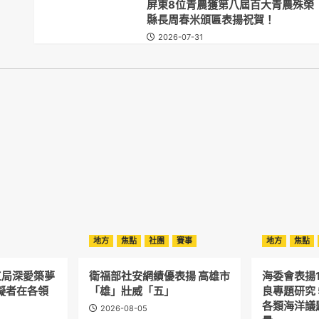
屏東8位青農獲第八屆百大青農殊榮
縣長周春米頒匾表揚祝賀！
2026-07-31
地方
焦點
社團
賽事
地方
焦點
工局深愛築夢
衛福部社安網績優表揚 高雄市
海委會表揚
礙者在各領
「雄」壯威「五」
良專題研究 
各類海洋議
2026-08-05