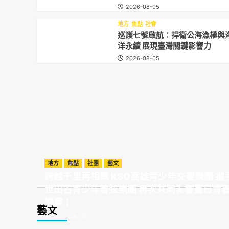
2026-08-05
地方
焦點
社會
巡護七號啟航：捍衛公海漁權與
洋永續 展現臺灣關鍵影響力
2026-08-05
地方
焦點
社團
藝文
跨越千里再相聚 KSO高雄青少年交響樂團 攜
世田谷青少年管弦樂團 再次共同奏響臺日青
樂章！
藝文
2026-08-05