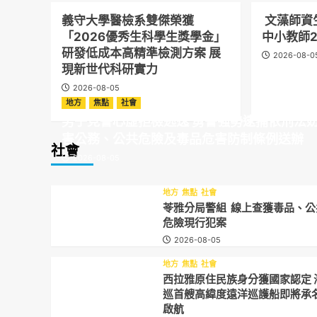
民」
義守大學醫檢系雙傑榮獲
文藻師資
民原
「2026優秀生科學生獎學金」
中小教師2
實踐
研發低成本高精準檢測方案 展
2026-08-0
現新世代科研實力
2026-08-05
地方
焦點
社會
男子見警心虛拒檢逃逸 勇警強勢逮捕依刑法
害公務、公共危險及毒品危害防制條例送辦
社會
2026-08-05
地方
焦點
社會
苓雅分局警組 線上查獲毒品、公
危險現行犯案
2026-08-05
地方
焦點
社會
西拉雅原住民族身分獲國家認定 
巡首艘高緯度遠洋巡護船即將承
啟航