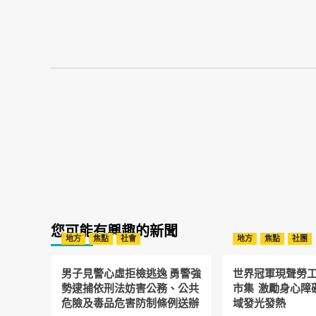
您可能有興趣的新聞
地方
焦點
社會
地方
焦點
社團
男子見警心虛拒檢逃逸 勇警強
世界冠軍現聲勞
勢逮捕依刑法妨害公務、公共
市集 激勵身心障
危險及毒品危害防制條例送辦
域發光發熱