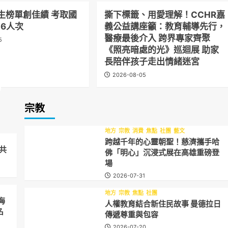
生榜單創佳績 考取國
撕下標籤、用愛理解！CCHR嘉
6人次
義公益講座籲：教育輔導先行，
醫療最後介入 跨界專家齊聚
5
《照亮暗處的光》巡迴展 助家
長陪伴孩子走出情緒迷宮
2026-08-05
妨
宗教
地方
宗教
消費
焦點
社團
藝文
跨越千年的心靈朝聖！慈濟攜手哈
共
佛「明心」沉浸式展在高雄重磅登
場
2026-07-31
地方
宗教
焦點
社團
海
人權教育結合新住民故事 曼德拉日
名
傳遞尊重與包容
2026-07-20