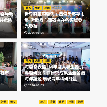
地方
焦點
社團
勇警強勢
世界冠軍現聲勞工局深愛築夢市
共危險
集 激勵身心障礙者在各領域發
光發熱
2026-08-05
地方
焦點
地方
焦點
社團
勞工局深愛築夢市集
衛福
海委會表揚114年度大專生優良
高雄市
專題研究 5 件研究成果涵蓋各類
者在各領域發光發熱
「雄
海洋議題 展現青年科研能量
2026-08-05
2026-08-
社團
藝文
地方
消費
焦點
社團
財經