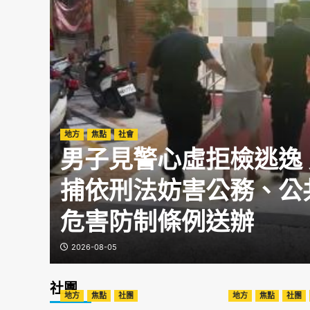
地方
焦點
社會
男子見警心虛拒檢逃逸
公共
捕依刑法妨害公務、公
危害防制條例送辦
2026-08-05
社團
地方
焦點
社團
地方
焦點
社團