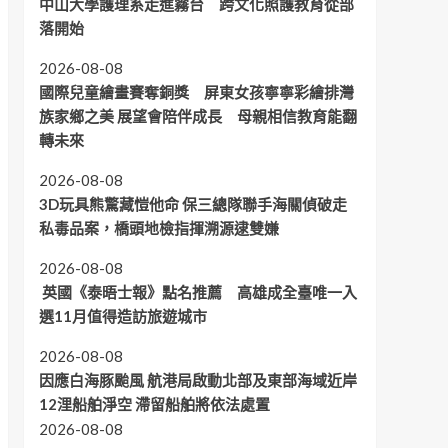
中山大學護理系走進霧台 跨文化照護教育從部
落開始
2026-08-08
國際兒童繪畫賽奪銅獎 屏東女孩寧寧彩繪排灣
族家鄉之美 展望會陪伴成長 母親相信教育能翻
轉未來
2026-08-08
3D玩具熊驚藏愷他命 保三總隊聯手海關偵破走
私毒品案，橋頭地檢指揮溯源逮雙嫌
2026-08-08
英國《泰晤士報》點名推薦 高雄成全臺唯一入
選11月值得造訪旅遊城市
2026-08-08
因應白海豚颱風 航港局啟動北部及東部海域近岸
12浬船舶淨空 滯留船舶將依法處置
2026-08-08