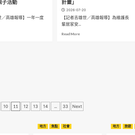
暑
親子活動
計畫」
花
假
1
2026-07-20
愛
檔
世／高雄報導】一年一度
【記者吉雄世／高雄報導】為維護長
札
開
」
特
跑
輩居家安...
AI
消
ad
Read
Read More
場
音
暑
re
more
樂
策
out
about
展
略
高
，
演
推
雄
徵
升
市
件
來
苓
三
客
雅
組
數
區
入
增
公
選
1
所
作
成
與
品
兒
民
揭
童
10
11
12
13
14
...
33
Next
間
曉！
界
合
超
作
級
辦
韓
地方
焦點
社會
巨
地方
旅遊
理
星