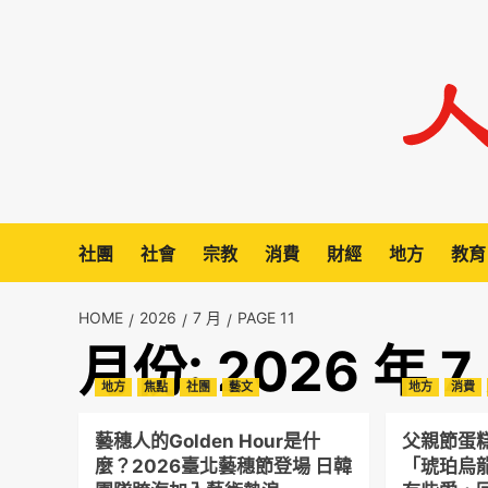
Skip
to
content
社團
社會
宗教
消費
財經
地方
教育
HOME
2026
7 月
PAGE 11
月份:
2026 年 7
地方
焦點
社團
藝文
地方
消費
藝穗人的Golden Hour是什
父親節蛋
麼？2026臺北藝穗節登場 日韓
「琥珀烏