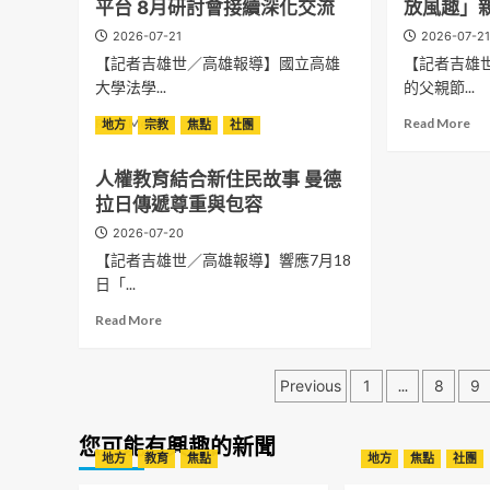
平台 8月研討會接續深化交流
放風趣」
教
透
場
乳
育
2026-07-21
2026-07-2
心
日
酪
深
涼
【記者吉雄世／高雄報導】國立高雄
韓
【記者吉雄
蛋
耕
豆
團
糕
大學法學...
的父親節...
社
府
隊
登
區 「玩
Read
Re
餐
Read More
Read More
跨
地方
宗教
焦點
社團
中
more
mo
飲
海
有
學
about
ab
集
加
些
人權教育結合新住民故事 曼德
習．
高
高
團
入
愛
藝
拉日傳遞尊重與包容
雄
雄
旗
藝
回
起
大
大
下
術
甘
2026-07-20
成
學
遠
三
熱
才
【記者吉雄世／高雄報導】響應7月18
長」
法
百
大
浪
懂
日「...
夏
學
獻
韓
令
院
給
式
Read
Read More
營
攜
88
品
more
陪
手
父
牌
about
伴
高
親
盛
文
人
Previous
1
...
8
9
孩
市
節
夏
權
子
府
章
快
限
教
成
法
樂
定
育
您可能有興趣的新聞
分
長
制
全
「
地方
教育
焦點
地方
焦點
社團
結
局
館
式
合