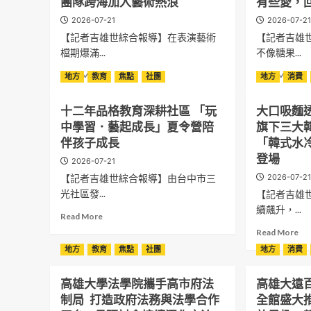
團隊跨海加入藝術熱浪
有些愛，
2026-07-21
2026-07-2
【記者吉雄世綜合報導】在表演藝術
【記者吉雄
檔期爆滿...
不像糖果...
Read
Re
Read More
Read More
地方
教育
焦點
社團
地方
消費
more
mo
about
ab
十二年品格教育深耕社區 「玩
大口吸麵
藝
父
中學習．藝起成長」夏令營陪
旗下三大
穗
親
人
節
伴孩子成長
「韓式水
的
蛋
登場
2026-07-21
Golden
糕
【記者吉雄世綜合報導】由台中市三
2026-07-2
Hour
新
是
選
光社區發...
【記者吉雄
什
擇
續飆升，...
Read
Read More
麼？
起
more
Re
2026
士
Read More
about
mo
臺
公
地方
教育
焦點
社團
地方
消費
十
ab
北
爵
二
大
藝
「
年
高雄大學法學院攜手高市府法
高雄大遠百
口
穗
珀
品
吸
節
烏
制局 打造政府法務與法學合作
全館盛大
格
麵
登
龍