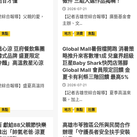
回甘才懂
徵件 三組入選作品揭曉！
1
2026-07-21
世綜合報導】父親的愛，
【記者吉雄世綜合報導】廣藝基金會
主辦、文...
ad
Read
Read More
焦點
地方
消費
焦點
re
more
out
about
透心涼 豆府餐飲集團
Global Mall暑假檔開跑 消暑策
走
韓式品牌 盛夏限定
略推升來客數增1成 兒童界超級
出
虛
冷麵」高溫救星沁涼
巨星Baby Shark快閃店落腳
擬
Global Mall 會員限定回饋 金
登
夏卡有利祭三階回饋 最高5%
1
入
實
世綜合報導】盛夏高溫持
2026-07-21
！
體，
【記者吉雄世綜合報導】夏季高溫來
激
襲，加上...
ad
盪
re
人
Read
Read More
焦點
地方
焦點
社團
out
機
more
琥
共
about
 獻給88父親節快樂
高雄市苓雅區公所與民間合作
創
Global
新
推出「帥氣老爸‧涼夏
辦理「守護長者安全扶手安裝
Mall
火