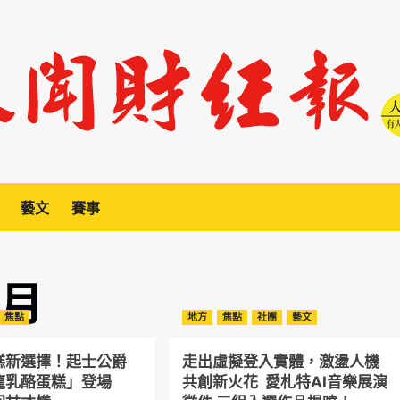
藝文
賽事
 月
焦點
地方
焦點
社團
藝文
糕新選擇！起士公爵
走出虛擬登入實體，激盪人機
龍乳酪蛋糕」登場
共創新火花 愛札特AI音樂展演