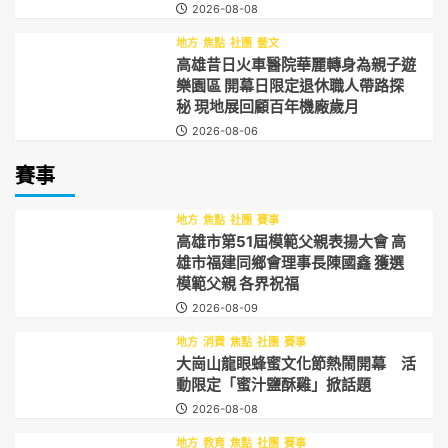
2026-08-08
地方
焦點
社團
藝文
高雄昔日火車醫院華麗轉身為親子遊
樂園區 開幕日限定退休職人帶路探
秘 現地展回顧百年機廠歲月
2026-08-06
賽事
地方
焦點
社團
賽事
高雄市第51屆模範父親表揚大會 高
雄市福建同鄉會理事長陳國鑫 獲選
模範父親 各界祝福
2026-08-09
地方
消費
焦點
社團
賽事
大崗山龍眼蜂蜜文化節熱鬧開幕 活
動限定「蜜汁鹽酥雞」掀話題
2026-08-08
地方
教育
焦點
社團
賽事