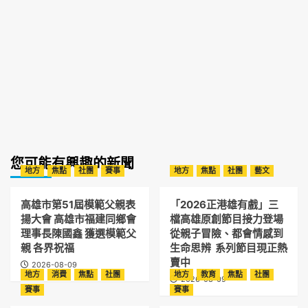
您可能有興趣的新聞
地方
焦點
社團
賽事
地方
焦點
社團
藝文
高雄市第51屆模範父親表
「2026正港雄有戲」三
揚大會 高雄市福建同鄉會
檔高雄原創節目接力登場
理事長陳國鑫 獲選模範父
從親子冒險、都會情感到
親 各界祝福
生命思辨 系列節目現正熱
賣中
2026-08-09
地方
消費
焦點
社團
地方
教育
焦點
社團
2026-08-09
賽事
賽事