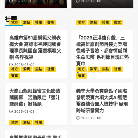
2026-08-08
2026-08-08
社團
地方
焦點
社團
賽事
地方
焦點
社團
藝文
高雄市第51屆模範父親表
「2026正港雄有戲」三
揚大會 高雄市福建同鄉會
檔高雄原創節目接力登場
理事長陳國鑫 獲選模範父
從親子冒險、都會情感到
親 各界祝福
生命思辨 系列節目現正熱
賣中
2026-08-09
地方
消費
焦點
社團
地方
教育
焦點
社團
2026-08-09
賽事
賽事
大崗山龍眼蜂蜜文化節熱
義守大學勇奪綠點子國際
鬧開幕 活動限定「蜜汁
發明競賽六項大獎AI智慧
鹽酥雞」掀話題
醫療結合無人機技術 展現
跨域研發實力
2026-08-08
2026-08-08
地方
焦點
社團
高醫響應國際母乳週 攜手