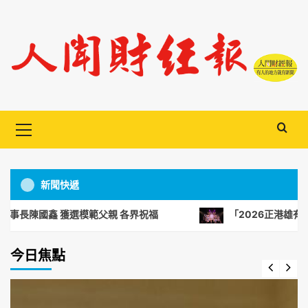
Skip
to
content
Primary
Menu
新聞快遞
國鑫 獲選模範父親 各界祝福
「2026正港雄有戲」三檔
今日焦點