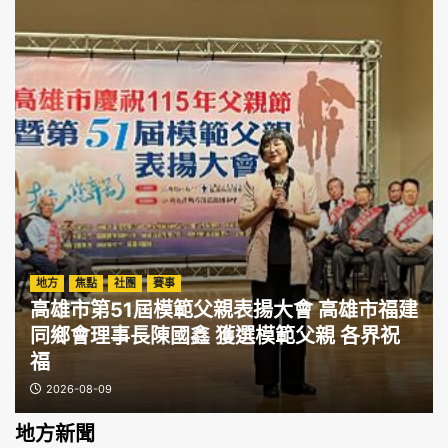
地方
焦點
社團
賽事
高雄市第51屆模範父親表揚大會 高雄市福建
同鄉會理事長陳國鑫 獲選模範父親 各界祝
福
2026-08-09
地方新聞