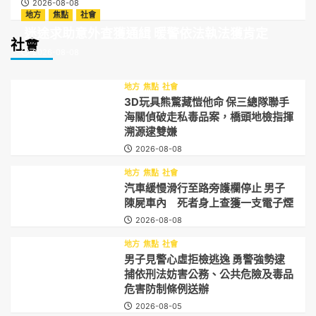
2026-08-08
地方
焦點
社會
迷途求助意外查獲通緝 暖警依法執法獲肯定
社會
2026-08-08
地方
焦點
社會
3D玩具熊驚藏愷他命 保三總隊聯手
海關偵破走私毒品案，橋頭地檢指揮
溯源逮雙嫌
2026-08-08
地方
焦點
社會
汽車緩慢滑行至路旁護欄停止 男子
陳屍車內 死者身上查獲一支電子煙
2026-08-08
地方
焦點
社會
男子見警心虛拒檢逃逸 勇警強勢逮
捕依刑法妨害公務、公共危險及毒品
危害防制條例送辦
2026-08-05