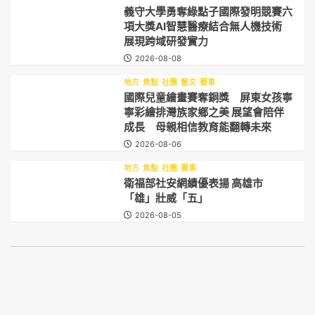
義守大學勇奪綠點子國際發明競賽六
項大獎AI智慧醫療結合無人機技術
展現跨域研發實力
2026-08-08
地方
焦點
社團
藝文
賽事
國際兒童繪畫賽奪銅獎 屏東女孩寧
寧彩繪排灣族家鄉之美 展望會陪伴
成長 母親相信教育能翻轉未來
2026-08-06
地方
焦點
社團
賽事
衛福部社安網績優表揚 高雄市
「雄」壯威「五」
2026-08-05