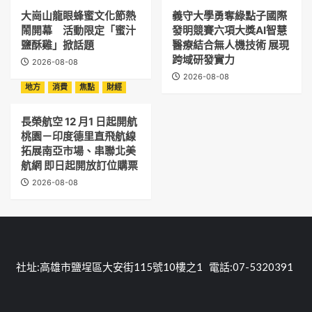
大崗山龍眼蜂蜜文化節熱
義守大學勇奪綠點子國際
鬧開幕 活動限定「蜜汁
發明競賽六項大獎AI智慧
鹽酥雞」掀話題
醫療結合無人機技術 展現
跨域研發實力
2026-08-08
2026-08-08
地方
消費
焦點
財經
長榮航空 12 月1 日起開航
桃園－印度德里直飛航線
拓展南亞市場、串聯北美
航網 即日起開放訂位購票
2026-08-08
社址:高雄市鹽埕區大安街115號10樓之1 電話:07-5320391