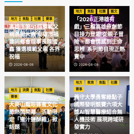
地方
焦點
社團
藝文
「2026正港雄有
地方
焦點
社團
賽事
高雄市第51屆模範父
戲」三檔高雄原創節
親表揚大會 高雄市福
目接力登場 從親子冒
建同鄉會理事長陳國
險、都會情感到生命
鑫 獲選模範父親 各界
思辨 系列節目現正熱
祝福
賣中
2026-08-09
2026-08-09
地方
教育
焦點
社團
賽事
地方
消費
焦點
社團
義守大學勇奪綠點子
賽事
大崗山龍眼蜂蜜文化
國際發明競賽六項大
節熱鬧開幕 活動限
獎AI智慧醫療結合無
定「蜜汁鹽酥雞」掀
人機技術 展現跨域研
話題
發實力