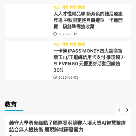
地方
消費
焦點
財經
大人才懂得品味 奶茶色的維尼療癒
登場 中秋限定抱月餅造型一卡通開
賣 粉絲準備搶收藏
2026-08-05
地方
消費
焦點
財經
一卡通 iPASS MONEY四大超商新
增玉山/王道綁信用卡支付 推現領 7-
ELEVEN 50 元優惠券活動回饋逾
30%
2026-08-05
教育
地方
教育
焦點
社團
賽事
義守大學勇奪綠點子國際發明競賽六項大獎AI智慧醫療
結合無人機技術 展現跨域研發實力