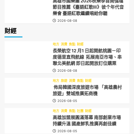
高雄市國樂團 2026秋樂季首開強檔
節目推薦《臺語紅歌Ⅲ》彼个年代音
樂會 臺語紅歌繼續唱給你聽
2026-08-08
財經
地方
消費
焦點
財經
長榮航空 12 月1 日起開航桃園－印
度德里直飛航線 拓展南亞市場、串
聯北美航網 即日起開放訂位購票
2026-08-08
地方
旅遊
消費
焦點
財經
佈局韓國深度旅遊市場 「高雄農村
旅遊」雙城推廣拓商機
2026-08-05
地方
消費
焦點
社團
財經
高雄加盟展圓滿落幕 南部創業市場
持續升溫 國產鮮乳推廣再創佳績
2026-08-05