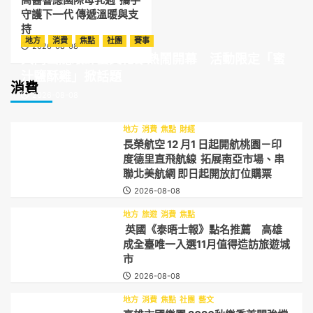
守護下一代 傳遞溫暖與支
持
地方
消費
焦點
社團
賽事
2026-08-08
大崗山龍眼蜂蜜文化節熱鬧開幕 活動限定「蜜
汁鹽酥雞」掀話題
消費
2026-08-08
地方
消費
焦點
財經
長榮航空 12 月1 日起開航桃園－印
度德里直飛航線 拓展南亞市場、串
聯北美航網 即日起開放訂位購票
2026-08-08
地方
旅遊
消費
焦點
英國《泰晤士報》點名推薦 高雄
成全臺唯一入選11月值得造訪旅遊城
市
2026-08-08
地方
消費
焦點
社團
藝文