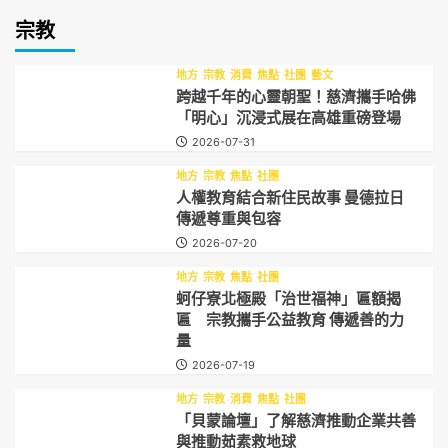
宗教
地方
宗教
消費
焦點
社團
藝文
跨越千年的心靈朝聖！慈濟攜手哈佛
「明心」沉浸式展在高雄重磅登場
2026-07-31
地方
宗教
焦點
社團
人權教育結合新住民故事 曼德拉日
傳遞尊重與包容
2026-07-20
地方
宗教
焦點
社團
蚵仔寮北極殿「治世福神」匾額揭
匾 宗教攜手公益教育 傳遞善的力
量
2026-07-19
地方
宗教
消費
焦點
社團
「貝蒙論壇」了解慈濟推動企業共善
與推動茹素救地球