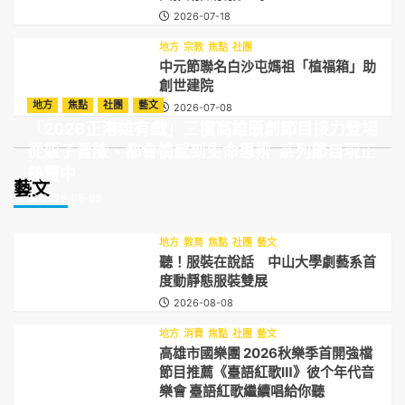
2026-07-18
地方
宗教
焦點
社團
中元節聯名白沙屯媽祖「植福箱」助
創世建院
地方
焦點
社團
藝文
2026-07-08
「2026正港雄有戲」三檔高雄原創節目接力登場
從親子冒險、都會情感到生命思辨 系列節目現正
熱賣中
藝文
2026-08-09
地方
教育
焦點
社團
藝文
聽！服裝在說話 中山大學劇藝系首
度動靜態服裝雙展
2026-08-08
地方
消費
焦點
社團
藝文
高雄市國樂團 2026秋樂季首開強檔
節目推薦《臺語紅歌Ⅲ》彼个年代音
樂會 臺語紅歌繼續唱給你聽