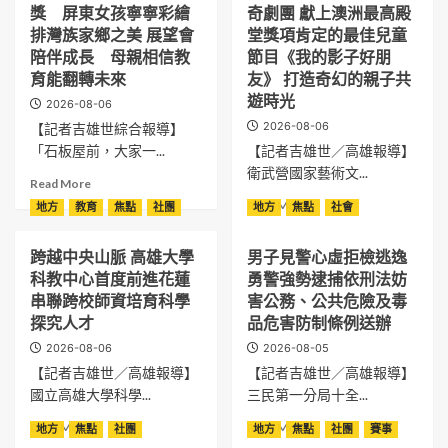
引
市
園
獎 屏東女孩寧寧彩繪
奇劇團 獻上澳洲最高殿
禮
進
回
區
上
排灣族家鄉之美 展望會
堂獎項肯定的最佳兒童
義
應
開
的
陪伴成長 母親相信教
節目《我的影子好朋
大
旅
幕
小
育能翻轉未來
利
友》 打造奇幻的親子共
行
日
抄》
百
遊時光
中
限
2026-08-06
高
年
的
定
2026-08-06
雄
【記者吉雄世綜合報導】
油
移
退
登
「石板屋前，大家一...
【記者吉雄世／高雄報導】
品
動
休
場
品
衛武營國家藝術文...
需
職
Read
Read More
故
牌
求，
人
more
事
Read
Read More
地方
教育
焦點
社團
地方
焦點
社會
國
推
帶
about
工
more
際
出
路
國
廠
about
食
四
探
跨越中央山脈 高雄大學
男子見警心虛拒檢逃逸
際
公
衛
品
款
秘
兒
科教中心首度前進花蓮
勇警強勢逮捕依刑法妨
益
武
認
尺
現
童
觀
營
串聯跨校師資培育科學
害公務、公共危險及毒
證
寸
地
繪
演
再
探究人才
品危害防制條例送辦
提
與
展
畫
邀
度
供
2026-08-06
四
2026-08-05
回
賽
單
攜
不
色
顧
奪
【記者吉雄世／高雄報導】
【記者吉雄世／高雄報導】
親
手
同
選
百
銅
家
澳
國立高雄大學科學...
三民第一分局十全...
的
擇
年
獎
庭
洲
食
Read
機
Read
Read More
屏
Read More
地方
焦點
社團
地方
焦點
社團
賽事
免
派
用
more
廠
more
東