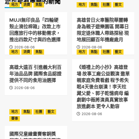
您可能有興趣的新聞
地方
消費
焦點
地方
焦點
社團
藝文
MUJI無印良品「四輪硬
高雄昔日火車醫院華麗轉
殼止滑拉桿箱」改款上市
身為親子遊樂園區 開幕日
回應旅行中的移動需求，
限定退休職人帶路探秘 現
推出四款尺寸與四色選擇
地展回顧百年機廠歲月
2026-08-06
2026-08-06
地方
消費
焦點
地方
焦點
社團
藝文
高雄大遠百 引進義大利百
《婚禮上的小抄》高雄登
年油品品牌 國際食品認證
場 故事工廠公益觀演 邀單
提供不同的食用油選擇
親家庭免費看戲 程予希失
眠4天後台崩潰！李天柱
2026-08-06
藏父愛、郭子乾憶病母 編
劇劉中薇將演員真實故事
放進劇本 更令人動容
地方
焦點
社團
藝文
2026-08-06
賽事
國際兒童繪畫賽奪銅獎