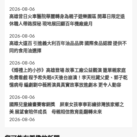
跨
務、
信
病
影
夢
市
校
公
教
2026-08-06
母
子
市
「雄」
師
共
育
編
好
高雄昔日火車醫院華麗轉身為親子遊樂園區 開幕日限定退
集
壯
資
危
能
劇
朋
激
威
休職人帶路探秘 現地展回顧百年機廠歲月
培
險
翻
劉
友》
勵
「五」
育
及
轉
中
打
身
2026-08-06
科
毒
未
薇
造
心
學
品
高雄大遠百 引進義大利百年油品品牌 國際食品認證 提供不
來
將
奇
障
探
危
演
幻
同的食用油選擇
礙
究
害
員
的
者
人
防
真
親
2026-08-06
在
才
制
實
子
各
《婚禮上的小抄》高雄登場 故事工廠公益觀演 邀單親家庭
條
故
共
領
例
免費看戲 程予希失眠4天後台崩潰！李天柱藏父愛、郭子乾
事
遊
域
送
憶病母 編劇劉中薇將演員真實故事放進劇本 更令人動容
放
時
發
辦
進
光
光
劇
2026-08-06
發
本
熱
國際兒童繪畫賽奪銅獎 屏東女孩寧寧彩繪排灣族家鄉之
更
美 展望會陪伴成長 母親相信教育能翻轉未來
令
2026-08-06
人
動
容