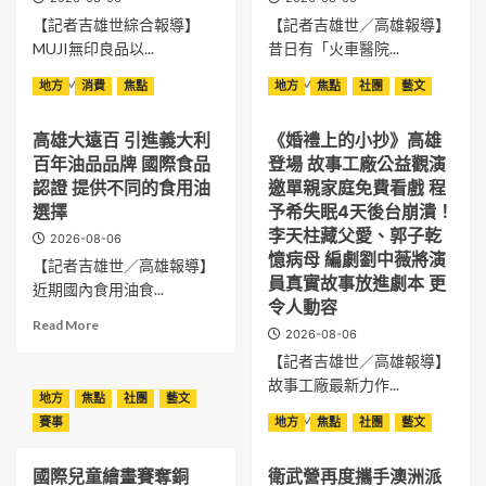
【記者吉雄世綜合報導】
【記者吉雄世／高雄報導】
MUJI無印良品以...
昔日有「火車醫院...
Read
Read
Read More
Read More
地方
消費
焦點
地方
焦點
社團
藝文
more
more
about
about
高雄大遠百 引進義大利
《婚禮上的小抄》高雄
MUJI
高
百年油品品牌 國際食品
登場 故事工廠公益觀演
無
雄
印
昔
認證 提供不同的食用油
邀單親家庭免費看戲 程
良
日
選擇
予希失眠4天後台崩潰！
品
火
李天柱藏父愛、郭子乾
2026-08-06
「四
車
憶病母 編劇劉中薇將演
【記者吉雄世／高雄報導】
輪
醫
員真實故事放進劇本 更
硬
院
近期國內食用油食...
令人動容
殼
華
Read
Read More
止
麗
2026-08-06
more
滑
轉
【記者吉雄世／高雄報導】
about
拉
身
高
故事工廠最新力作...
桿
為
地方
焦點
社團
藝文
雄
箱」
親
Read
Read More
賽事
地方
焦點
社團
藝文
大
改
子
more
遠
款
遊
about
百
上
樂
國際兒童繪畫賽奪銅
衛武營再度攜手澳洲派
《婚