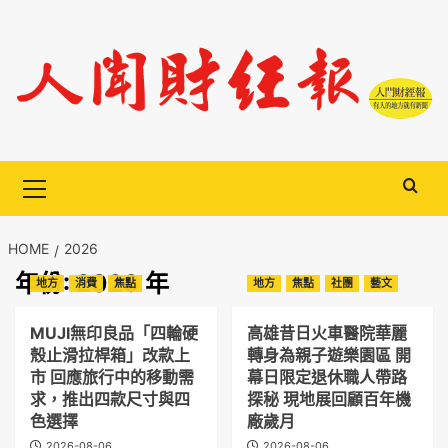
Skip
to
content
Primary
Menu
HOME
2026
年份:
2026 年
地方
消費
焦點
地方
焦點
社團
藝文
MUJI無印良品「四輪硬
高雄昔日火車醫院華麗
殼止滑拉桿箱」改款上
轉身為親子遊樂園區 開
市 回應旅行中的移動需
幕日限定退休職人帶路
求，推出四款尺寸與四
探秘 現地展回顧百年機
色選擇
廠歲月
2026-08-06
2026-08-06