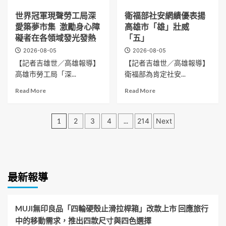
費
奇
油
about
歲
about
女
看
劇
選
世界冠軍現聲勞工局深
衛福部社安網績優表揚
跨
月
男
孩
戲
團
擇
愛築夢市集 激勵身心障
高雄市「雄」壯威
越
子
寧
程
獻
中
見
礙者在各領域發光發熱
「五」
寧
予
上
央
警
彩
希
澳
2026-08-05
2026-08-05
山
心
繪
失
洲
【記者吉雄世／高雄報導】
【記者吉雄世／高雄報導】
脈
虛
排
眠
最
高雄市勞工局「深...
衛福部為肯定社安...
高
拒
灣
4
高
雄
檢
族
天
殿
Read
Read
Read More
Read More
大
逃
家
後
堂
more
more
學
逸
鄉
台
獎
about
about
科
勇
之
文
崩
項
世
衛
1
2
3
4
...
214
Next
教
警
美
潰！
肯
界
福
中
強
章
展
李
定
冠
部
心
勢
望
天
的
軍
社
分
首
逮
會
柱
最
現
安
度
捕
陪
藏
佳
聲
頁
網
前
依
伴
父
兒
最新報導
勞
績
進
刑
成
愛、
童
工
優
花
法
長
郭
節
局
表
蓮
妨
母
子
目
深
揚
MUJI無印良品「四輪硬殼止滑拉桿箱」改款上市 回應旅行
串
害
親
乾
《我
愛
高
聯
公
中的移動需求，推出四款尺寸與四色選擇
相
憶
的
築
雄