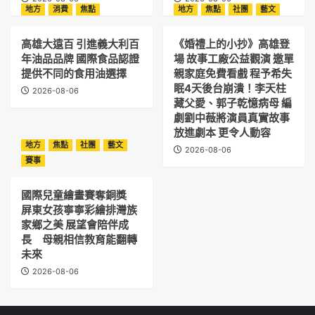
地方
消費
焦點
地方
焦點
社團
藝文
高雄大遠百 引進義大利百
《婚禮上的小抄》高雄登
年油品品牌 國際食品認證
場 故事工廠公益觀演 邀單
提供不同的食用油選擇
親家庭免費看戲 程予希失
眠4天後台崩潰！李天柱
2026-08-06
藏父愛、郭子乾憶病母 編
劇劉中薇將演員真實故事
放進劇本 更令人動容
地方
焦點
社團
藝文
2026-08-06
賽事
國際兒童繪畫賽奪銅獎
屏東女孩寧寧彩繪排灣族
家鄉之美 展望會陪伴成
長 母親相信教育能翻轉
未來
2026-08-06