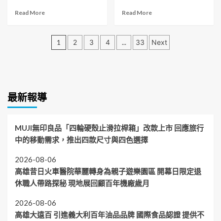
海
金
風
Read
Read
Read More
Read More
關
禾
險
more
more
持
雅、
評
about
about
續
陳
估
文
退
屏
1
2
3
4
...
33
Next
加
大
技
役
東
強
豪
章
術
校
8
邊
獲
手
車
位
分
境
聘
冊」
變
青
查
高
打
身
頁
農
緝
雄
造
最新報導
校
獲
豬
市
臺
園
第
肉
族
灣
咖
八
及
群
群
啡
屆
其
MUJI無印良品「四輪硬殼止滑拉桿箱」改款上市 回應旅行
委
港
再
百
製
員
中的移動需求，推出四款尺寸與四色選擇
工
出
大
品
串
安
發
青
聯
2026-08-06
新
中
農
部
標
高雄昔日火車醫院華麗轉身為親子遊樂園區 開幕日限定退
山
殊
落
竿
大
榮
休職人帶路探秘 現地展回顧百年機廠歲月
與
學
縣
校
活
長
2026-08-06
園
化
周
共
高雄大遠百 引進義大利百年油品品牌 國際食品認證 提供不
校
春