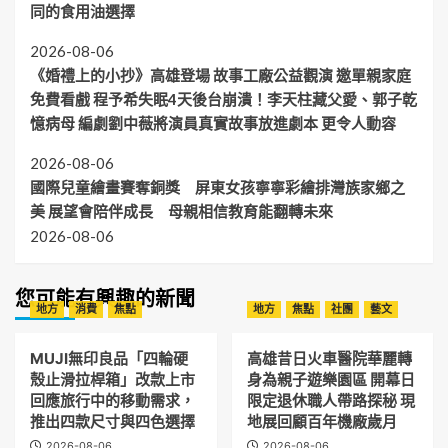
築
同的食用油選擇
產
米
文
實
頒
化
2026-08-06
踐
匾
新
永
表
《婚禮上的小抄》高雄登場 故事工廠公益觀演 邀單親家庭
局
續
揚
免費看戲 程予希失眠4天後台崩潰！李天柱藏父愛、郭子乾
祝
憶病母 編劇劉中薇將演員真實故事放進劇本 更令人動容
賀！
2026-08-06
國際兒童繪畫賽奪銅獎 屏東女孩寧寧彩繪排灣族家鄉之
美 展望會陪伴成長 母親相信教育能翻轉未來
2026-08-06
您可能有興趣的新聞
地方
消費
焦點
地方
焦點
社團
藝文
MUJI無印良品「四輪硬
高雄昔日火車醫院華麗轉
殼止滑拉桿箱」改款上市
身為親子遊樂園區 開幕日
回應旅行中的移動需求，
限定退休職人帶路探秘 現
推出四款尺寸與四色選擇
地展回顧百年機廠歲月
2026-08-06
2026-08-06