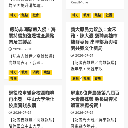
長
用
Read
Read More
大
獻
為全面提升港埠建...
者
布
more
學
禮
咀
局
about
Read
Read More
國
地方
焦點
社會
地方
教育
焦點
社團
登
嚼
搶
半
more
際
場
吞
攻
島
about
華
龍
嚥
高
達
嚴防非洲豬瘟入侵，海
義大原民力綻放：金禾
臺
語
蝦
健
端
人
關持續加強邊境查緝豬
雅、陳大豪 獲聘高雄市
灣
學
優
康
碳
秀
港
肉及其製品
族群委員 串聯部落與校
員
惠
材
開
務
搭
園共築文化新局
升
2026-07-31
料
放
公
雙
級
市
2026-07-31
報
【記者吉雄世／高雄報導】
司
語
「爸
場
名
高雄關表示，我國...
【記者吉雄世／高雄報導】
首
交
氣
商
邀
頒
近年來，高雄市政...
通
饗
Read
機
Read More
南
地方
教育
消費
焦點
全
探
宴」
more
國
Read
Read More
社團
焦點
社團
賽事
生
索
餐
about
孩
more
命
臺
飲
嚴
子
about
週
灣
齊
退役校車變身校園咖啡
屏東8位青農獲第八屆百
防
秀
義
期
推
非
再出發 中山大學活化
大青農殊榮 縣長周春米
出
大
「港
寵
洲
自
原
校產實踐永續
頒匾表揚祝賀！
區
爸
豬
我
民
工
2026-07-31
2026-07-31
美
瘟
力
程
食
【記者吉雄世／高雄報導】
【記者周火瓏／屏東報導】
入
綻
施
侵，
陪伴國立中山大學...
屏東縣今年共...
放：
工