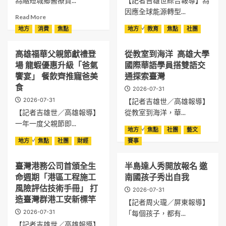
為縮短城鄉醫療資...
【記者吉雄世綜合報導】為
因應全球能源轉型...
Read
Read More
more
Read
Read More
地方
消費
焦點
地方
教育
焦點
社團
about
more
健
about
高雄福華父親節獻禮登
從教室到海洋 高雄大學
康
中
送
場 龍蝦優惠升級「爸氣
國際華語學員搭雙語交
鋼
進
碳
饗宴」 餐飲齊推寵爸美
通探索臺灣
部
素
食
2026-07-31
落！
化
2026-07-31
【記者吉雄世／高雄報導】
小
學
港
【記者吉雄世／高雄報導】
從教室到海洋，華...
公
醫
司
一年一度父親節即...
Read
Read More
地方
焦點
社團
藝文
院
屏
more
Read
Read More
深
地方
焦點
社團
財經
賽事
南
about
more
入
廠
從
about
那
研
臺灣港務公司首頒全生
半島達人秀開放報名 邀
教
高
瑪
發
室
命週期「港區工程施工
南國孩子秀出自我
雄
夏
中
到
福
風險評估技術手冊」 打
守
心
2026-07-31
海
華
護
造臺灣群港工安新標竿
落
【記者周火瓏／屏東報導】
洋
父
原
成
2026-07-31
「每個孩子，都有...
高
親
鄉
啟
雄
【記者吉雄世／高雄報導】
節