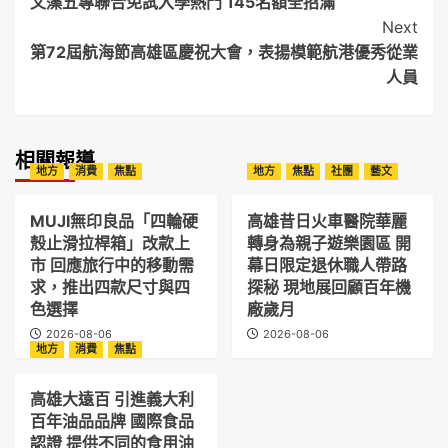
文藻五專聯合免試入學熱門 145名額全招滿
Navigation
Next
第72屆航海節高雄區慶祝大會，表揚模範航港優秀從業
人員
相關報導
地方
消費
焦點
地方
焦點
社團
藝文
MUJI無印良品「四輪硬
高雄昔日火車醫院華麗
殼止滑拉桿箱」改款上
轉身為親子遊樂園區 開
市 回應旅行中的移動需
幕日限定退休職人帶路
求，推出四款尺寸與四
探秘 現地展回顧百年機
色選擇
廠歲月
2026-08-06
2026-08-06
地方
消費
焦點
高雄大遠百 引進義大利
百年油品品牌 國際食品
認證 提供不同的食用油