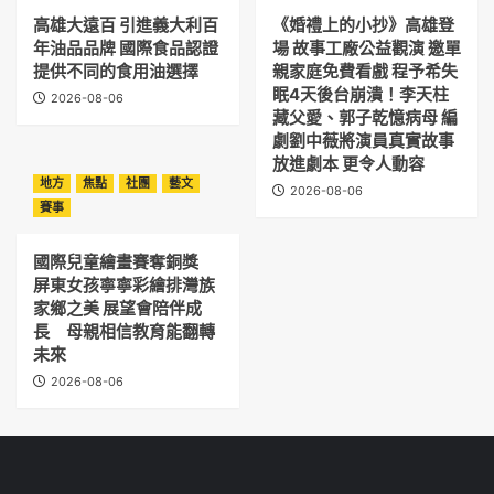
高雄大遠百 引進義大利百
《婚禮上的小抄》高雄登
年油品品牌 國際食品認證
場 故事工廠公益觀演 邀單
提供不同的食用油選擇
親家庭免費看戲 程予希失
眠4天後台崩潰！李天柱
2026-08-06
藏父愛、郭子乾憶病母 編
劇劉中薇將演員真實故事
放進劇本 更令人動容
地方
焦點
社團
藝文
2026-08-06
賽事
國際兒童繪畫賽奪銅獎
屏東女孩寧寧彩繪排灣族
家鄉之美 展望會陪伴成
長 母親相信教育能翻轉
未來
2026-08-06