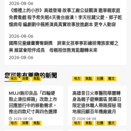
2026-08-06
《婚禮上的小抄》高雄登場 故事工廠公益觀演 邀單親家庭
免費看戲 程予希失眠4天後台崩潰！李天柱藏父愛、郭子乾
憶病母 編劇劉中薇將演員真實故事放進劇本 更令人動容
2026-08-06
國際兒童繪畫賽奪銅獎 屏東女孩寧寧彩繪排灣族家鄉之
美 展望會陪伴成長 母親相信教育能翻轉未來
2026-08-06
您可能有興趣的新聞
地方
消費
焦點
地方
焦點
社團
藝文
MUJI無印良品「四輪硬
高雄昔日火車醫院華麗轉
殼止滑拉桿箱」改款上市
身為親子遊樂園區 開幕日
回應旅行中的移動需求，
限定退休職人帶路探秘 現
推出四款尺寸與四色選擇
地展回顧百年機廠歲月
2026-08-06
2026-08-06
地方
消費
焦點
地方
焦點
社團
藝文