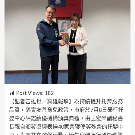
Post Views:
182
【記者吉雄世／高雄報導】為持續提升托育服務
品質，落實友善育兒政策，市府於7月8日舉行托
嬰中心評鑑績優機構頒獎典禮，由王宏榮副秘書
長親自頒發獎牌表揚40家榮獲優等殊榮的托嬰中
心，肯定其在教保活動、衛生保健及行政管理等