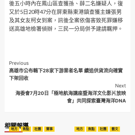
後五小時內在鳳山區查獲孫、薛二名嫌疑人，復
又於5日20時47分在屏東縣東港鎮查獲主嫌張男
及其女友柯女到案，訊後全案依傷害致死罪嫌移
送高雄地檢署偵辦，三民一分局併予建請羈押。
Post
Previous
高雄市公布轄下28家下游業者名單 續追供貨流向確實
Navigation
下架回收
Next
海委會7月20日「極地航海講座暨海洋文化影片放映
會」共同探索臺灣海洋DNA
相關報導
地方
焦點
社團
賽事
地方
焦點
社團
藝文