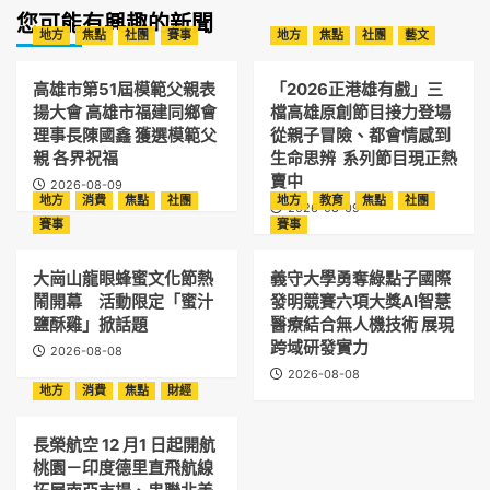
您可能有興趣的新聞
地方
焦點
社團
賽事
地方
焦點
社團
藝文
高雄市第51屆模範父親表
「2026正港雄有戲」三
揚大會 高雄市福建同鄉會
檔高雄原創節目接力登場
理事長陳國鑫 獲選模範父
從親子冒險、都會情感到
親 各界祝福
生命思辨 系列節目現正熱
賣中
2026-08-09
地方
消費
焦點
社團
地方
教育
焦點
社團
2026-08-09
賽事
賽事
大崗山龍眼蜂蜜文化節熱
義守大學勇奪綠點子國際
鬧開幕 活動限定「蜜汁
發明競賽六項大獎AI智慧
鹽酥雞」掀話題
醫療結合無人機技術 展現
跨域研發實力
2026-08-08
2026-08-08
地方
消費
焦點
財經
長榮航空 12 月1 日起開航
桃園－印度德里直飛航線