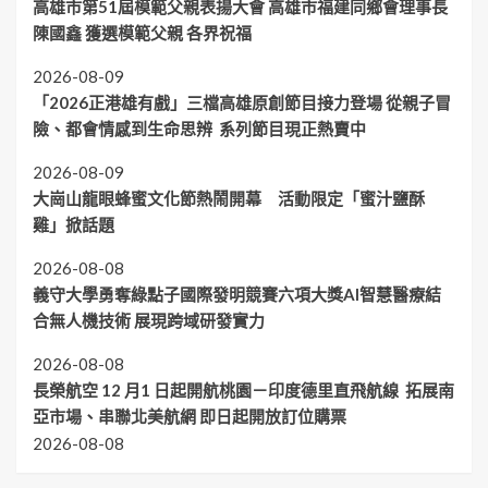
高雄市第51屆模範父親表揚大會 高雄市福建同鄉會理事長
陳國鑫 獲選模範父親 各界祝福
2026-08-09
「2026正港雄有戲」三檔高雄原創節目接力登場 從親子冒
險、都會情感到生命思辨 系列節目現正熱賣中
2026-08-09
大崗山龍眼蜂蜜文化節熱鬧開幕 活動限定「蜜汁鹽酥
雞」掀話題
2026-08-08
義守大學勇奪綠點子國際發明競賽六項大獎AI智慧醫療結
合無人機技術 展現跨域研發實力
2026-08-08
長榮航空 12 月1 日起開航桃園－印度德里直飛航線 拓展南
亞市場、串聯北美航網 即日起開放訂位購票
2026-08-08