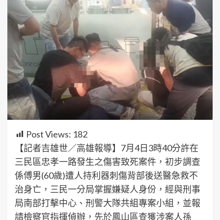
Post Views:
182
【記者吉雄世／高雄報導】7月4日3時40分許在
三民區忠孝一路發生之傷害致死案件，初步調查
係傅男(60歲)遭人持利器刺傷背部後送醫急救不
治身亡，三民一分局掌握嫌疑人身份，經與刑事
局南部打擊中心、刑警大隊共組專案小組，並報
請檢察官指揮偵辦，先於鳳山區查獲涉案人孫