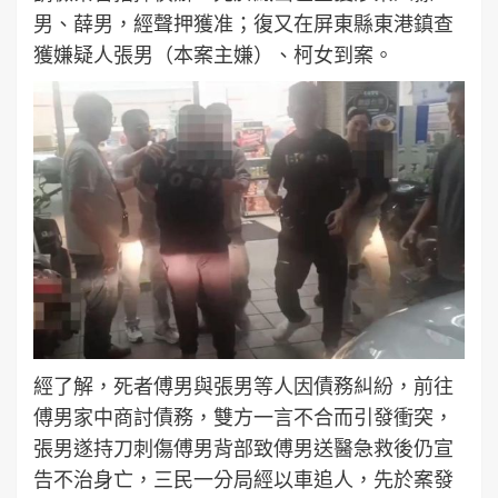
男、薛男，經聲押獲准；復又在屏東縣東港鎮查
獲嫌疑人張男（本案主嫌）、柯女到案。
經了解，死者傅男與張男等人因債務糾紛，前往
傅男家中商討債務，雙方一言不合而引發衝突，
張男遂持刀刺傷傅男背部致傅男送醫急救後仍宣
告不治身亡，三民一分局經以車追人，先於案發