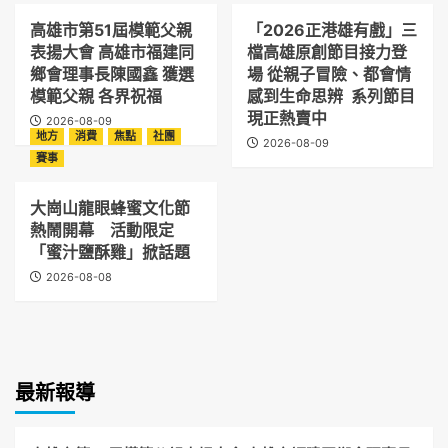
高雄市第51屆模範父親
「2026正港雄有戲」三
表揚大會 高雄市福建同
檔高雄原創節目接力登
鄉會理事長陳國鑫 獲選
場 從親子冒險、都會情
模範父親 各界祝福
感到生命思辨 系列節目
現正熱賣中
2026-08-09
地方
消費
焦點
社團
2026-08-09
賽事
大崗山龍眼蜂蜜文化節
熱鬧開幕 活動限定
「蜜汁鹽酥雞」掀話題
2026-08-08
最新報導