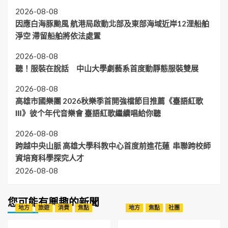
2026-08-08
因應白海豚颱風 航港局啟動北部及東部海域近岸12浬船舶
淨空 滯留船舶將依法處置
2026-08-08
聽！服裝在說話 中山大學劇藝系首度動靜態服裝雙展
2026-08-08
高雄市國樂團 2026秋樂季首開強檔節目推薦《臺語紅歌
Ⅲ》彼个年代音樂會 臺語紅歌繼續唱給你聽
2026-08-08
跨越中央山脈 高雄大學科教中心首度前進花蓮 串聯跨校師
資培育科學探究人才
2026-08-08
您可能有興趣的新聞
地方
旅遊
消費
焦點
地方
焦點
社團