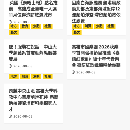
英國《泰晤士報》點名推
因應白海豚颱風 航港局啟
薦 高雄成全臺唯一入選
動北部及東部海域近岸12
11月值得造訪旅遊城市
浬船舶淨空 滯留船舶將依
法處置
2026-08-08
地方
教育
焦點
社團
地方
消費
焦點
社團
2026-08-08
藝文
藝文
聽！服裝在說話 中山大
高雄市國樂團 2026秋樂
學劇藝系首度動靜態服裝
季首開強檔節目推薦《臺
雙展
語紅歌Ⅲ》彼个年代音樂
會 臺語紅歌繼續唱給你聽
2026-08-08
2026-08-08
地方
教育
焦點
社團
跨越中央山脈 高雄大學科
教中心首度前進花蓮 串聯
跨校師資培育科學探究人
才
2026-08-08