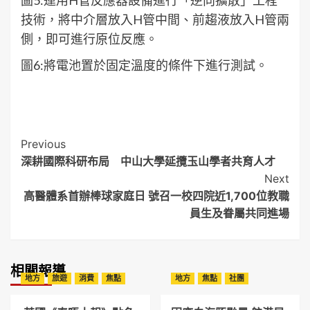
圖5:運用H管反應器設備進行「逆向擴散」工程
技術，將中介層放入H管中間、前趨液放入H管兩
側，即可進行原位反應。
圖6:將電池置於固定溫度的條件下進行測試。
Post
Previous
深耕國際科研布局 中山大學延攬玉山學者共育人才
Navigation
Next
高醫體系首辦棒球家庭日 號召一校四院近1,700位教職
員生及眷屬共同進場
相關報導
地方
旅遊
消費
焦點
地方
焦點
社團