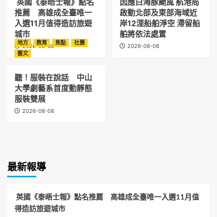
英國《泰晤士報》點名
因應白海豚颱風 航港局
推薦 高雄成全臺唯一
啟動北部及東部海域近
入選11月值得造訪旅遊
岸12浬船舶淨空 滯留船
城市
舶將依法處置
地方
教育
焦點
社團
2026-08-08
2026-08-08
藝文
聽！服裝在說話 中山
大學劇藝系首度動靜態
服裝雙展
2026-08-08
最新報導
英國《泰晤士報》點名推薦 高雄成全臺唯一入選11月值
得造訪旅遊城市