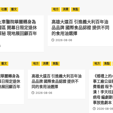
社團
藝文
地方
消費
焦點
火車醫院華麗轉身為
高雄大遠百 引進義大利百年油
園區 開幕日限定退休
品品牌 國際食品認證 提供不同
探秘 現地展回顧百年
的食用油選擇
2026-08-06
6
藝文
地方
消費
焦點
地方
焦點
院華麗轉身為
高雄大遠百 引進義大利百年油
《婚禮上的
幕日限定退休
品品牌 國際食品認證 提供不
事工廠公益
地展回顧百年
同的食用油選擇
費看戲 程
潰！李天柱
2026-08-06
病母 編劇
事放進劇本
2026-08-0