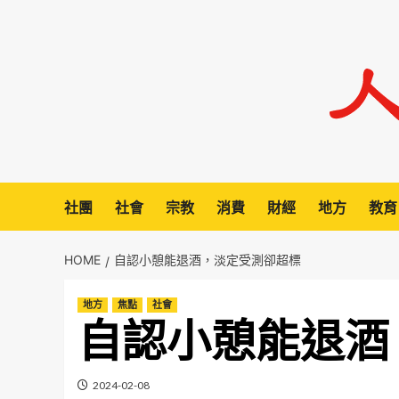
Skip
to
content
社團
社會
宗教
消費
財經
地方
教育
HOME
自認小憩能退酒，淡定受測卻超標
地方
焦點
社會
自認小憩能退酒
2024-02-08