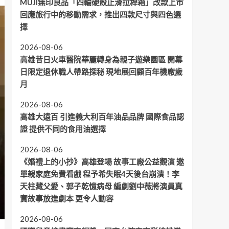
MUJI無印良品「四輪硬殼止滑拉桿箱」改款上市
回應旅行中的移動需求，推出四款尺寸與四色選
擇
2026-08-06
高雄昔日火車醫院華麗轉身為親子遊樂園區 開幕
日限定退休職人帶路探秘 現地展回顧百年機廠歲
月
2026-08-06
高雄大遠百 引進義大利百年油品品牌 國際食品認
證 提供不同的食用油選擇
2026-08-06
《婚禮上的小抄》高雄登場 故事工廠公益觀演 邀
單親家庭免費看戲 程予希失眠4天後台崩潰！李
天柱藏父愛、郭子乾憶病母 編劇劉中薇將演員真
實故事放進劇本 更令人動容
2026-08-06