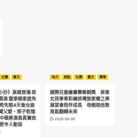
社團
藝文
地方
焦點
社團
藝文
賽事
小抄》高雄登場 故
國際兒童繪畫賽奪銅獎 屏東
觀演 邀單親家庭免
女孩寧寧彩繪排灣族家鄉之美
予希失眠4天後台崩
展望會陪伴成長 母親相信教
藏父愛、郭子乾憶
育能翻轉未來
劉中薇將演員真實故
2026-08-06
 更令人動容
6