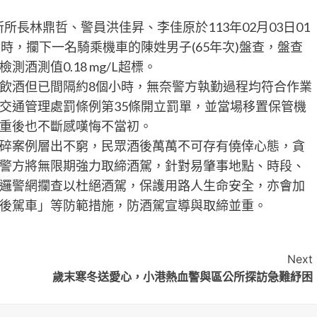
長林鼎哲、警員洪佳昇、李佳原於113年02月03日01
時，攔下一名騎乘機車的陳姓男子(65年次)盤查，盤查
酒測值0.18 mg/L超標。
飲酒但已間隔約8個小時，無奈警方執勤過程均符合作業
交通管理處罰條例第35條開立罰單，並當場移置保管機
重後也不斷感嘆悔不當初。
碎案例層出不窮，民眾酒後萬萬不可存有僥倖心態，貪
警方將無限期強力取締酒駕，針對易肇事地點、時段、
邏警網攔查以杜絕酒駕，保護用路人生命安全，亦會加
後駕車」等防範措施，防酒駕宣導與取締並重。
Next
歲末寒冬送愛心，小港熱血警與區公所探訪急難紓困