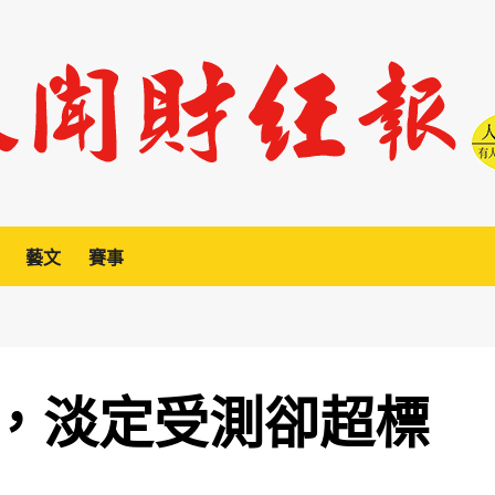
藝文
賽事
，淡定受測卻超標