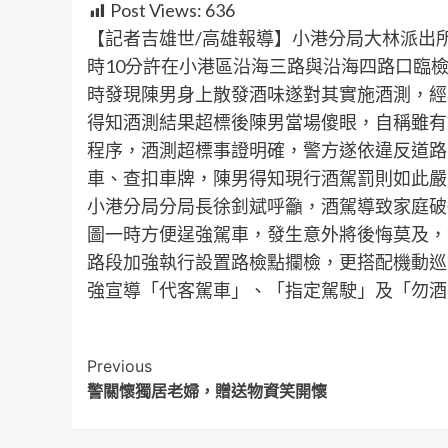
Post Views:
636
【記者吉雄世/高雄報導】小港分局大林派出所所
時10分許在小港區沿海三路與沿海四路口臨檢
時發現陳男身上散發酒味遂對其實施酒測，經檢測
得知酒測結果超標後陳男當場傻眼，自稱雖有
程序，酒測超標事證明確，警方遂依違反道路
車、查扣車牌，陳男得知現行酒駕罰則如此嚴
小港分局分局長徐釗斌呼籲，酒駕導致家庭破
圖一時方便逞強駕車，發生意外將後悔莫及，
路段加強執行設置路檢點攔檢，更搭配機動巡
強宣導「代客駕車」、「指定駕駛」及「勿酒
Post
Previous
警關懷獨居老婦，贈送物資笑開懷
Navigation