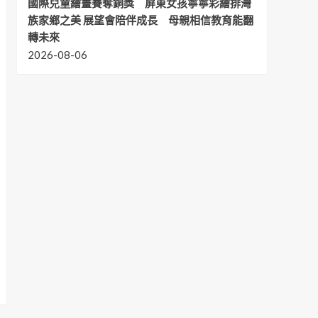
國際兒童繪畫賽奪銅獎 屏東女孩寧寧彩繪排灣
族家鄉之美 展望會陪伴成長 母親相信教育能翻
轉未來
2026-08-06