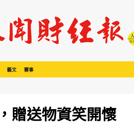
藝文
賽事
，贈送物資笑開懷