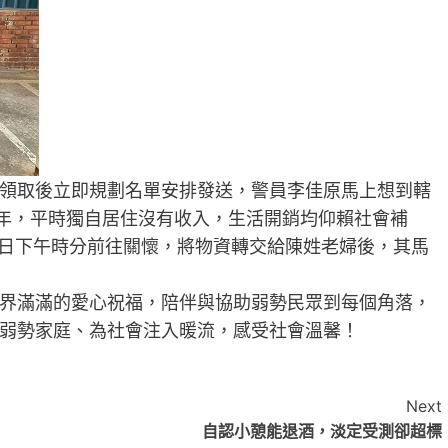
領取後立即規劃名單安排發送，警員李佳原馬上想到轄
多年，平時獨自居住沒有收入，生活開銷均仰賴社會補
05日下午時分前往關懷，將物資轉交給陳姓老婦後，其馬
界滿滿的愛心祝福，陪伴與協助弱勢民眾到每個角落，
弱勢家庭、為社會注入暖流，感受社會溫馨！
Next
自認小憩能退酒，淡定受測卻超標