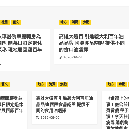
社團
藝文
地方
消費
焦點
火車醫院華麗轉身為
高雄大遠百 引進義大利百年油
園區 開幕日限定退休
品品牌 國際食品認證 提供不同
探秘 現地展回顧百年
的食用油選擇
2026-08-06
6
藝文
地方
消費
焦點
地方
焦點
院華麗轉身為
高雄大遠百 引進義大利百年油
《婚禮上的
幕日限定退休
品品牌 國際食品認證 提供不
事工廠公益
地展回顧百年
同的食用油選擇
費看戲 程
潰！李天柱
2026-08-06
病母 編劇
事放進劇本