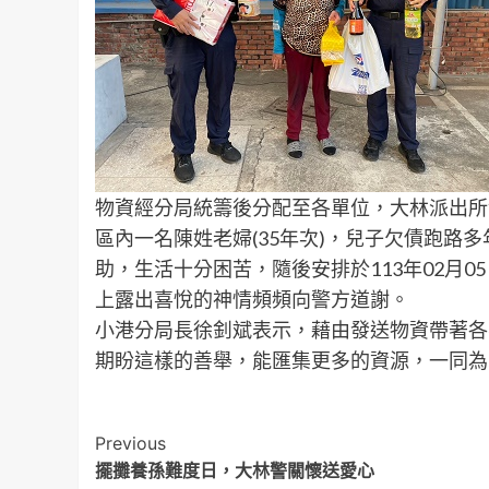
物資經分局統籌後分配至各單位，大林派出所
區內一名陳姓老婦(35年次)，兒子欠債跑路
助，生活十分困苦，隨後安排於113年02月
上露出喜悅的神情頻頻向警方道謝。
小港分局長徐釗斌表示，藉由發送物資帶著各
期盼這樣的善舉，能匯集更多的資源，一同為
Post
Previous
擺攤養孫難度日，大林警關懷送愛心
Navigation