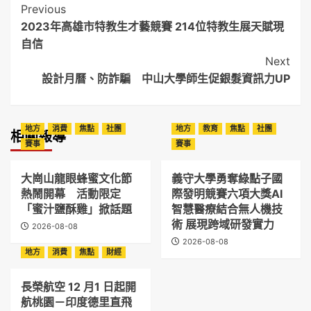
Post
Previous
2023年高雄市特教生才藝競賽 214位特教生展天賦現
Navigation
自信
Next
設計月曆、防詐騙 中山大學師生促銀髮資訊力UP
地方
消費
焦點
社團
地方
教育
焦點
社團
相關報導
賽事
賽事
大崗山龍眼蜂蜜文化節
義守大學勇奪綠點子國
熱鬧開幕 活動限定
際發明競賽六項大獎AI
「蜜汁鹽酥雞」掀話題
智慧醫療結合無人機技
術 展現跨域研發實力
2026-08-08
2026-08-08
地方
消費
焦點
財經
長榮航空 12 月1 日起開
航桃園－印度德里直飛