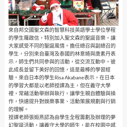
來自邦交國聖文森的智慧科技英語學士學位學程
的學生羅啟信，特別加入聖文森的聖誕音樂，讓
大家感受不同的聖誕風情。擔任總召與副總召的
學生，分別來自臺灣及泰國的林意婍與唐素丹表
示，師生們共同參與的活動，從交流互動中，彼
此成長並留下美好的回憶，這是最棒的學習經
驗。來自日本的學生Risa Akabane表示，在日本
的學習大都是以老師授課為主，但在義守大學
裡，常藉活動舉辦與執行，讓學生親自體驗與操
作，快速提升對娛樂事業、活動策展規劃與行銷
的理解。
授課老師張姮燕認為由學生全程籌劃及辦理的夢
幻聖誕活動，讓義守大學的師生，能在校園中感