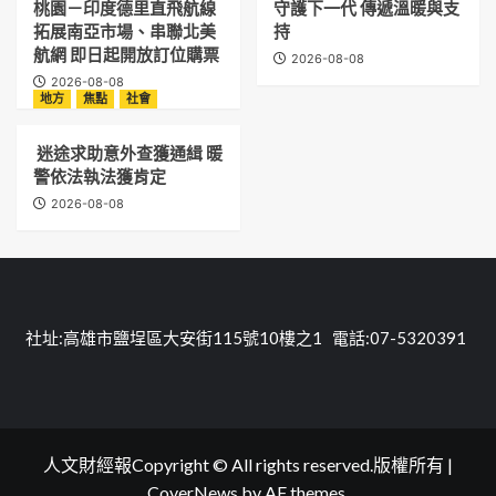
桃園－印度德里直飛航線
守護下一代 傳遞溫暖與支
拓展南亞市場、串聯北美
持
航網 即日起開放訂位購票
2026-08-08
2026-08-08
地方
焦點
社會
迷途求助意外查獲通緝 暖
警依法執法獲肯定
2026-08-08
社址:高雄市鹽埕區大安街115號10樓之1 電話:07-5320391
人文財經報Copyright © All rights reserved.版權所有
|
CoverNews
by AF themes.