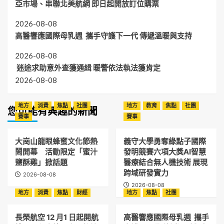
亞市場、串聯北美航網 即日起開放訂位購票
2026-08-08
高醫響應國際母乳週 攜手守護下一代 傳遞溫暖與支持
2026-08-08
迷途求助意外查獲通緝 暖警依法執法獲肯定
2026-08-08
地方
消費
焦點
社團
地方
教育
焦點
社團
您可能有興趣的新聞
賽事
賽事
大崗山龍眼蜂蜜文化節熱
義守大學勇奪綠點子國際
鬧開幕 活動限定「蜜汁
發明競賽六項大獎AI智慧
鹽酥雞」掀話題
醫療結合無人機技術 展現
跨域研發實力
2026-08-08
2026-08-08
地方
消費
焦點
財經
地方
焦點
社團
長榮航空 12 月1 日起開航
高醫響應國際母乳週 攜手