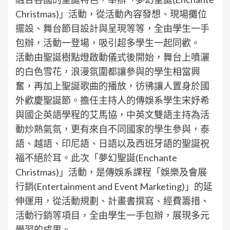
Christmas)」活動，從活動內容發想、現場攤位
擺設、舞台節目設計與呈現等等，全由學生一手
包辦，活動一登場，吸引超多學生一起同歡。
活動由聖誕樹點燈啟動儀式後開始，舞台上噴灑
的白色雪花，浪漫氛圍都讓參與的學生相當興
奮，再加上聖誕歌曲的播放，彷彿讓人置身於國
外歡慶聖誕節。擔任主持人的傳娛系學生宋妤希
與國企英語學程的艾馬協，中英文雙語主持為活
動炒熱氣氛，更有來自不同國家的學生參與，泰
語、越語、印尼語、日語以及西班牙語的聖誕祝
福不絕於耳。此次「夢幻聖誕(Enchante
Christmas)」活動，是傳娛系課程「娛樂及會展
行銷(Entertainment and Event Marketing)」的延
伸運用，從活動規劃、計畫書撰寫、經費籌措、
活動行銷等項目，全由學生一手包辦，展現多元
學習的成果。