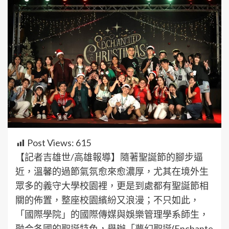
Post Views:
615
【記者吉雄世/高雄報導】隨著聖誕節的腳步逼
近，溫馨的過節氣氛愈來愈濃厚，尤其在境外生
眾多的義守大學校園裡，更是到處都有聖誕節相
關的佈置，整座校園繽紛又浪漫；不只如此，
「國際學院」的國際傳媒與娛樂管理學系師生，
融合各國的聖誕特色，舉辦「夢幻聖誕(Enchante