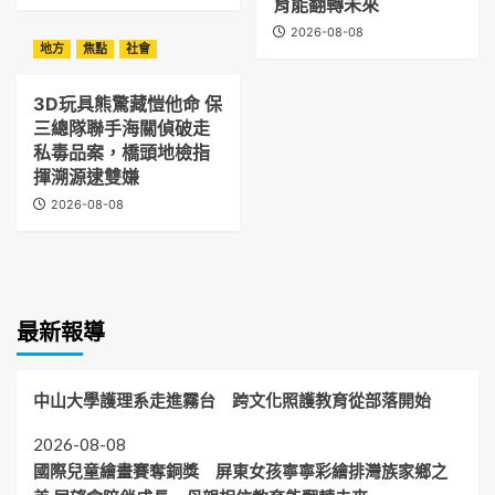
育能翻轉未來
2026-08-08
地方
焦點
社會
3D玩具熊驚藏愷他命 保
三總隊聯手海關偵破走
私毒品案，橋頭地檢指
揮溯源逮雙嫌
2026-08-08
最新報導
中山大學護理系走進霧台 跨文化照護教育從部落開始
2026-08-08
國際兒童繪畫賽奪銅獎 屏東女孩寧寧彩繪排灣族家鄉之