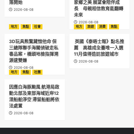
落開始
家鄉之美 展望會陪伴成
長 母親相信教育能翻轉
2026-08-08
未來
2026-08-08
地方
焦點
社會
地方
旅遊
消費
焦點
3D玩具熊驚藏愷他命 保
英國《泰晤士報》點名推
三總隊聯手海關偵破走私
薦 高雄成全臺唯一入選
毒品案，橋頭地檢指揮溯
11月值得造訪旅遊城市
源逮雙嫌
2026-08-08
2026-08-08
地方
焦點
社團
因應白海豚颱風 航港局啟
動北部及東部海域近岸12
浬船舶淨空 滯留船舶將依
法處置
2026-08-08