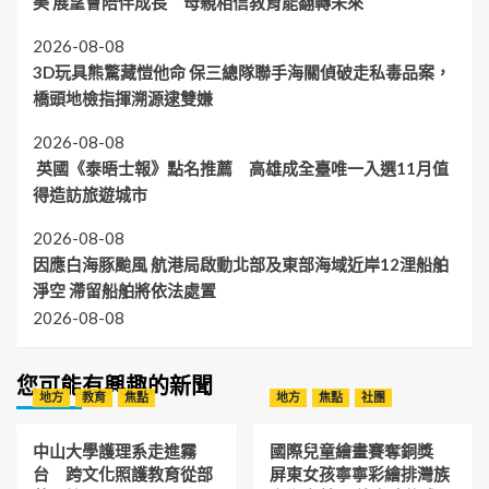
美 展望會陪伴成長 母親相信教育能翻轉未來
2026-08-08
3D玩具熊驚藏愷他命 保三總隊聯手海關偵破走私毒品案，
橋頭地檢指揮溯源逮雙嫌
2026-08-08
英國《泰晤士報》點名推薦 高雄成全臺唯一入選11月值
得造訪旅遊城市
2026-08-08
因應白海豚颱風 航港局啟動北部及東部海域近岸12浬船舶
淨空 滯留船舶將依法處置
2026-08-08
您可能有興趣的新聞
地方
教育
焦點
地方
焦點
社團
中山大學護理系走進霧
國際兒童繪畫賽奪銅獎
台 跨文化照護教育從部
屏東女孩寧寧彩繪排灣族