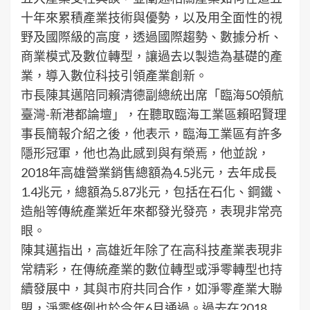
十年來累積產業技術與優勢，以及用全面性的視
野及國際級的高度，透過國際趨勢、數據分析、
商業模式及數位轉型，讓過去以製造為基礎的產
業，導入數位科技引領產業創新。
市長陳其邁陪同賴清德副總統出席「臨海50領航
臺灣-新港都論壇」，在聽取臨海工業區賴昭賢理
事長簡報介紹之後，他表示，臨海工業區有許多
隱形冠軍，他也為此感到與有榮焉，他並說，
2018年高雄營業銷售總額為4.5兆元，去年成長
1.4兆元，總額為5.87兆元，包括在石化、鋼鐵、
造船等傳統產業近年來都發光發亮，表現非常亮
眼。
陳其邁指出，高雄近年除了在高科技產業表現非
常精彩，在傳統產業的數位轉型或淨零轉型也持
續發展中，其與市府共同合作，如淨零產業大聯
盟，淨零條例也於今年6月通過。過去在2018