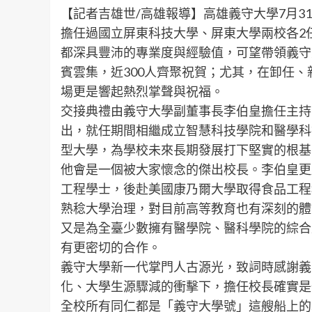
【記者吉雄世/高雄報導】高雄義守大學7月
擔任過國立屏東科技大學、屏東大學兩校各2
都深具豐沛的專業度與經驗值，可望帶領義守
賓雲集，近300人齊聚祝賀；尤其，在卸任
場更是響起熱烈掌聲與祝福。
交接典禮由義守大學副董事長李伯皇擔任主持
出，就任期間相繼成立智慧科技學院和醫學科
型大學，為學校未來長期發展打下堅實的根基
他會是一個被大家懷念的傑出校長。李伯皇更
工程學士，後赴美國康乃爾大學取得食品工程
熟稔大學治理，對目前高等教育也有深刻的體
又是為全臺少數擁有醫學院、醫科學院的綜合
有更密切的合作。
義守大學新一代掌門人古源光，致詞時感謝義
化、大學生源驟減的衝擊下，擔任校長確實是
全校所有同仁都是「義守大學號」這艘船上的