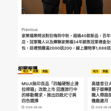
Post
Previous
家樂福樂烤派對狂嗨到中秋，超過40款新品，百年
Navigation
店、冠軍職人以及蟬聯家樂福34年銷售冠軍禮盒全
包，送禮預購滿2000送200，線上購物享1,688送
相關報導
地方
消費
焦點
地方
焦點
MUJI無印良品「四輪硬殼止滑
高雄昔日
拉桿箱」改款上市 回應旅行中
親子遊樂
的移動需求，推出四款尺寸與
職人帶路
四色選擇
機廠歲月
2026-08-06
2026-08-0