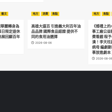
藝文
地方
消費
焦點
地方
焦點
院華麗轉身為
高雄大遠百 引進義大利百年油
《婚禮上的
幕日限定退休
品品牌 國際食品認證 提供不
事工廠公益
地展回顧百年
同的食用油選擇
費看戲 程
潰！李天柱
2026-08-06
病母 編劇
事放進劇本
2026-08-0