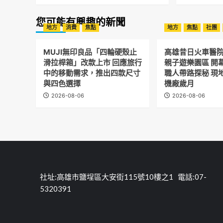
您可能有興趣的新聞
地方
消費
焦點
地方
焦點
社團
MUJI無印良品「四輪硬殼止
高雄昔日火車醫
滑拉桿箱」改款上市 回應旅行
親子遊樂園區 開
中的移動需求，推出四款尺寸
職人帶路探秘 現
與四色選擇
機廠歲月
2026-08-06
2026-08-06
社址:高雄市鹽埕區大安街115號10樓之1 電話:07-
5320391