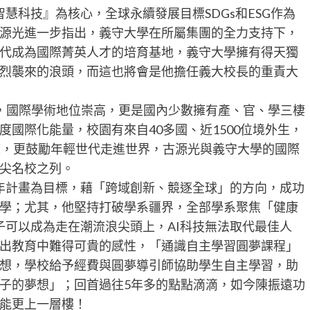
慧科技』為核心，全球永續發展目標SDGs和ESG作為
源光進一步指出，義守大學在所屬集團的全力支持下，
代成為國際菁英人才的培育基地，義守大學擁有得天獨
烈襲來的浪頭，而這也將會是他擔任義大校長的重責大
，國際學術地位崇高，更是國內少數擁有產、官、學三棲
國際化能量，校園有來自40多國、近1500位境外生，
策，更鼓勵年輕世代走進世界，古源光與義守大學的國際
尖名校之列。
十年計畫為目標，藉「跨域創新、競逐全球」的方向，成功
學；尤其，他堅持打破學系疆界，全部學系聚焦「健康
子可以成為走在潮流浪尖頭上，AI科技無法取代最佳人
出教育中難得可貴的感性，「通識自主學習圓夢課程」
想，學校給予經費與圓夢導引師協助學生自主學習，助
子的夢想」；回首過往5年多的點點滴滴，如今陳振遠功
能更上一層樓！