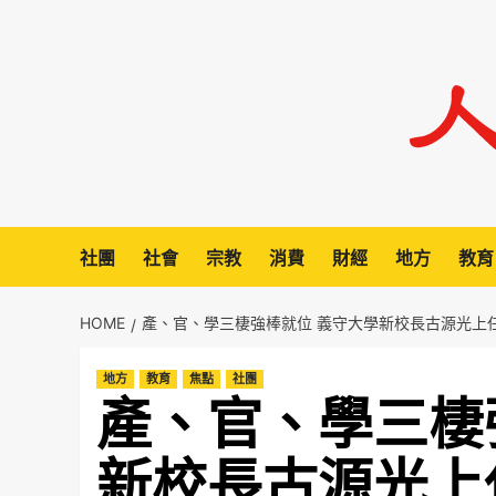
Skip
to
content
社團
社會
宗教
消費
財經
地方
教育
HOME
產、官、學三棲強棒就位 義守大學新校長古源光上
地方
教育
焦點
社團
產、官、學三棲
新校長古源光上