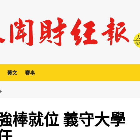
藝文
賽事
任
強棒就位 義守大學
任