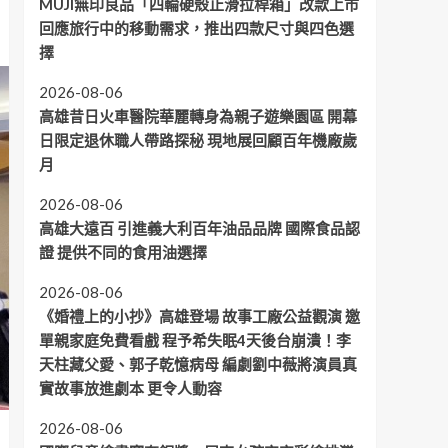
MUJI無印良品「四輪硬殼止滑拉桿箱」改款上市
回應旅行中的移動需求，推出四款尺寸與四色選
擇
2026-08-06
高雄昔日火車醫院華麗轉身為親子遊樂園區 開幕
日限定退休職人帶路探秘 現地展回顧百年機廠歲
月
2026-08-06
高雄大遠百 引進義大利百年油品品牌 國際食品認
證 提供不同的食用油選擇
2026-08-06
《婚禮上的小抄》高雄登場 故事工廠公益觀演 邀
單親家庭免費看戲 程予希失眠4天後台崩潰！李
天柱藏父愛、郭子乾憶病母 編劇劉中薇將演員真
實故事放進劇本 更令人動容
2026-08-06