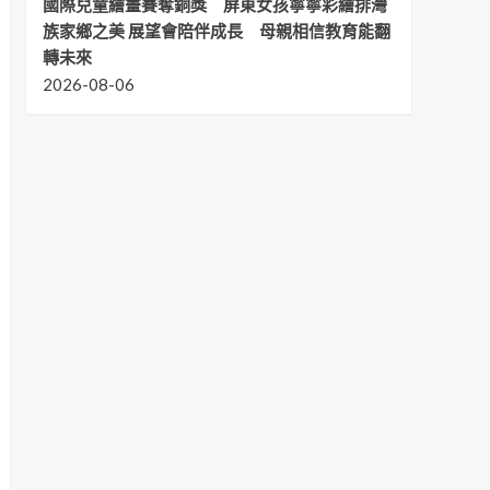
國際兒童繪畫賽奪銅獎 屏東女孩寧寧彩繪排灣
族家鄉之美 展望會陪伴成長 母親相信教育能翻
轉未來
2026-08-06