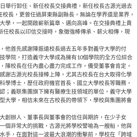
31日舉行卸任、新任校長交接典禮，新任校長古源光過去
任校長，更曾任過屏東縣副縣長，無論在學界還是業界，
大學，一起開啟嶄新篇章、邁向高峰。在交接典禮上貴
、新任校長以印信交接時，象徵強棒傳承、薪火相傳，現
，他首先感謝陳振遠校長過去五年多對義守大學的付
技學院，打造義守大學成為擁有10個學院的全方位綜合
，陳校長在任內盡心盡力完成工作，備受董事會肯定，
感謝古源光校長接棒上陣，尤其古校長在台大取得化學
科學博士，歷任政府機官首長、國立大學校長等職務，
認；義联集團旗下擁有醫療生技領域的單位，義守大學
型大學，相信未來在古校長的帶領下，學校與集團將會
大創辦人、董事長與董事會的信任與期許，在少子女
一個非常大的挑戰，古源光將學校譬喻為一艘船，他與
水手，在面對這一波最大浪潮的衝擊前，學校在「跨域