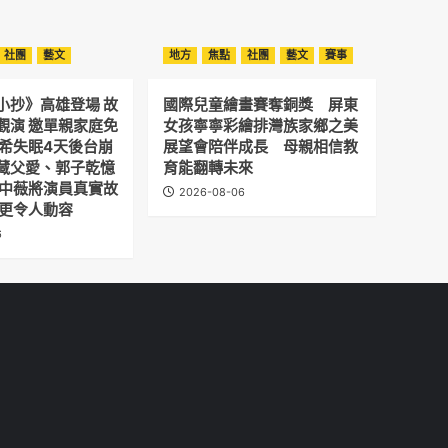
社團
藝文
地方
焦點
社團
藝文
賽事
小抄》高雄登場 故
國際兒童繪畫賽奪銅獎 屏東
觀演 邀單親家庭免
女孩寧寧彩繪排灣族家鄉之美
予希失眠4天後台崩
展望會陪伴成長 母親相信教
藏父愛、郭子乾憶
育能翻轉未來
劉中薇將演員真實故
2026-08-06
 更令人動容
6