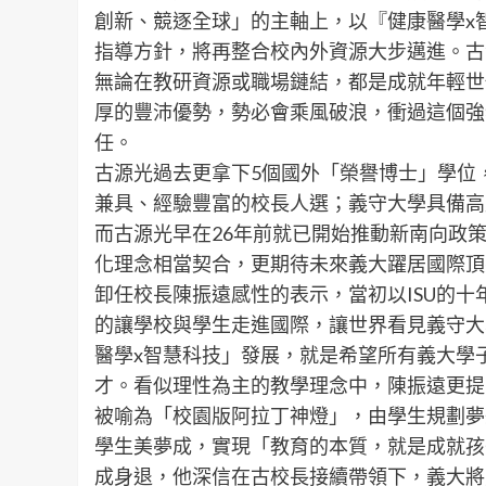
創新、競逐全球」的主軸上，以『健康醫學x智
指導方針，將再整合校內外資源大步邁進。古
無論在教研資源或職場鏈結，都是成就年輕世
厚的豐沛優勢，勢必會乘風破浪，衝過這個強
任。
古源光過去更拿下5個國外「榮譽博士」學位
兼具、經驗豐富的校長人選；義守大學具備高度
而古源光早在26年前就已開始推動新南向政
化理念相當契合，更期待未來義大躍居國際頂
卸任校長陳振遠感性的表示，當初以ISU的
的讓學校與學生走進國際，讓世界看見義守大
醫學x智慧科技」發展，就是希望所有義大學
才。看似理性為主的教學理念中，陳振遠更提
被喻為「校園版阿拉丁神燈」，由學生規劃夢
學生美夢成，實現「教育的本質，就是成就孩
成身退，他深信在古校長接續帶領下，義大將