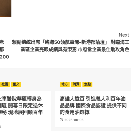
Next
老
賴副總統出席「臨海50領航臺灣-新港都論壇」 對臨海工
都
業區企業亮眼成績與有榮焉 市府當企業最佳助攻角色
200
社團
藝文
地方
消費
焦點
火車醫院華麗轉身為
高雄大遠百 引進義大利百年油
園區 開幕日限定退休
品品牌 國際食品認證 提供不同
探秘 現地展回顧百年
的食用油選擇
2026-08-06
6