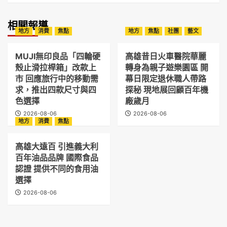
相關報導
地方
消費
焦點
地方
焦點
社團
藝文
MUJI無印良品「四輪硬
高雄昔日火車醫院華麗
殼止滑拉桿箱」改款上
轉身為親子遊樂園區 開
市 回應旅行中的移動需
幕日限定退休職人帶路
求，推出四款尺寸與四
探秘 現地展回顧百年機
色選擇
廠歲月
2026-08-06
2026-08-06
地方
消費
焦點
高雄大遠百 引進義大利
百年油品品牌 國際食品
認證 提供不同的食用油
選擇
2026-08-06