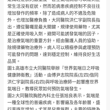
常生活沒有症狀，然而若病患疾病控制不良往往
增加發作的頻率，除了造成病人的不適及危險
外，也增加醫療負擔，大同醫院洪仁宇副院長指
出，遵從醫囑是最大關鍵，規律使用藥物，尤其
是正確使用吸入劑，避開可能誘發氣喘的因子，
是治療氣喘的重要方針。經由醫護人員的協助，
除規律藥物治療外，病人可以積極參與處理預防
可能發作的問題，達到穩定控制，維持良好生活
品質。
圖1:高雄市立大同醫院舉辦『世界氣喘日之呼吸
健康肺衛教』活動，由傅尹志院院長(左四)偕同
洪仁宇副院長(右四)與呼吸治療師一起響應世界
氣喘日，教導民眾如何預防氣喘發生。
圖2:大同醫院胸腔內科主任張旭良表示，氣喘是
一種全球性的普遍疾病，影響遍及各年齡層，盛
行率逐年增加，尤其是兒童族群，主要的特徵為