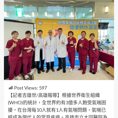
Post Views:
597
【記者吉雄世/高雄報導】根據世界衛生組織
(WHO)的統計，全世界約有3億多人飽受氣喘困
擾，在台灣每10人就有1人有氣喘問題，氣喘已
經成為現代人的常見疾病。高雄市立大同醫院為