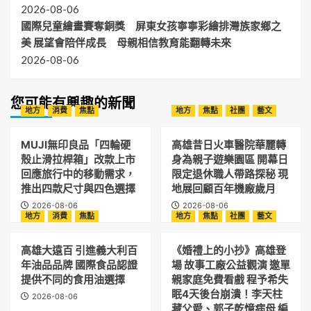
2026-08-06
國際兒童繪畫賽奪銅獎 屏東女孩寧寧彩繪排灣族家鄉之
美 展望會陪伴成長 母親相信教育能翻轉未來
2026-08-06
您可能有興趣的新聞
地方
消費
焦點
地方
焦點
社團
藝文
MUJI無印良品「四輪硬
高雄昔日火車醫院華麗轉
殼止滑拉桿箱」改款上市
身為親子遊樂園區 開幕日
回應旅行中的移動需求，
限定退休職人帶路探秘 現
推出四款尺寸與四色選擇
地展回顧百年機廠歲月
2026-08-06
2026-08-06
地方
消費
焦點
地方
焦點
社團
藝文
高雄大遠百 引進義大利百
《婚禮上的小抄》高雄登
年油品品牌 國際食品認證
場 故事工廠公益觀演 邀單
提供不同的食用油選擇
親家庭免費看戲 程予希失
眠4天後台崩潰！李天柱
2026-08-06
藏父愛、郭子乾憶病母 編