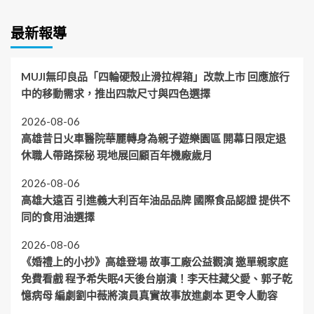
最新報導
MUJI無印良品「四輪硬殼止滑拉桿箱」改款上市 回應旅行
中的移動需求，推出四款尺寸與四色選擇
2026-08-06
高雄昔日火車醫院華麗轉身為親子遊樂園區 開幕日限定退
休職人帶路探秘 現地展回顧百年機廠歲月
2026-08-06
高雄大遠百 引進義大利百年油品品牌 國際食品認證 提供不
同的食用油選擇
2026-08-06
《婚禮上的小抄》高雄登場 故事工廠公益觀演 邀單親家庭
免費看戲 程予希失眠4天後台崩潰！李天柱藏父愛、郭子乾
憶病母 編劇劉中薇將演員真實故事放進劇本 更令人動容