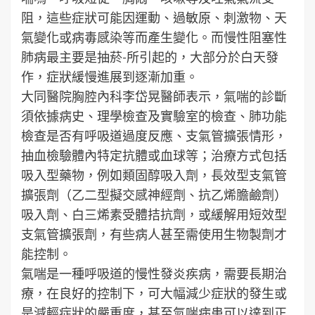
阻，這些症狀可能因運動、過敏原、刺激物、天
氣變化或病毒感染等而產生變化。而慢性阻塞性
肺病最主要是抽菸-所引起的，大部分於白天發
作，症狀緩慢進展到逐漸加重。
大同醫院胸腔內科李岱晃醫師表示，氣喘的診斷
須依據病史、理學檢查及實驗室的檢查、肺功能
檢查是否有呼吸道過度反應、支氣管擴張情形，
抽血檢驗體內特定抗體或血球等；治療方式包括
吸入型藥物，例如類固醇吸入劑，長效型支氣管
擴張劑（乙二型擬交感神經劑、抗乙烯膽鹼劑）
吸入劑、白三烯素受體拮抗劑，或緩解用短效型
支氣管擴張劑，有些病人甚至需使用生物製劑才
能控制。
氣喘是一種呼吸道的慢性發炎疾病，需要長期治
療，在良好的控制下，可大幅減少症狀的發生或
是減輕症狀的嚴重度，甚至氣喘病患可以達到正