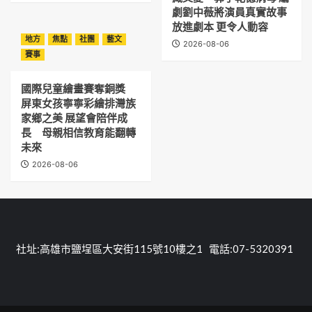
劇劉中薇將演員真實故事
放進劇本 更令人動容
地方
焦點
社團
藝文
2026-08-06
賽事
國際兒童繪畫賽奪銅獎
屏東女孩寧寧彩繪排灣族
家鄉之美 展望會陪伴成
長 母親相信教育能翻轉
未來
2026-08-06
社址:高雄市鹽埕區大安街115號10樓之1 電話:07-5320391