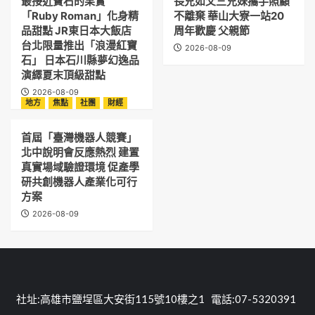
最接近寶石的果實
長兄如父三兄妹攜手照顧
「Ruby Roman」化身精
不離棄 華山大寮一站20
品甜點 JR東日本大飯店
周年歡慶 父親節
台北限量推出「浪漫紅寶
2026-08-09
石」 日本石川縣夢幻逸品
演繹夏末頂級甜點
2026-08-09
地方
焦點
社團
財經
首屆「臺灣機器人競賽」
北中說明會反應熱烈 建置
真實場域驗證環境 促產學
研共創機器人產業化可行
方案
2026-08-09
社址:高雄市鹽埕區大安街115號10樓之1 電話:07-5320391