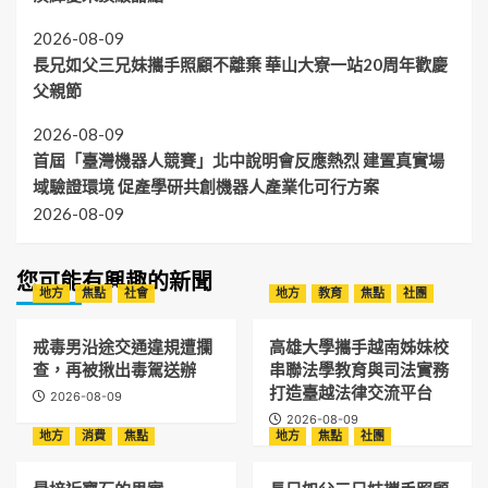
2026-08-09
長兄如父三兄妹攜手照顧不離棄 華山大寮一站20周年歡慶
父親節
2026-08-09
首屆「臺灣機器人競賽」北中說明會反應熱烈 建置真實場
域驗證環境 促產學研共創機器人產業化可行方案
2026-08-09
您可能有興趣的新聞
地方
焦點
社會
地方
教育
焦點
社團
戒毒男沿途交通違規遭攔
高雄大學攜手越南姊妹校
查，再被揪出毒駕送辦
串聯法學教育與司法實務
打造臺越法律交流平台
2026-08-09
2026-08-09
地方
消費
焦點
地方
焦點
社團