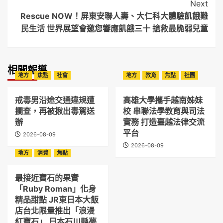
Next
Rescue NOW！屏東安聯人壽、大仁科大體驗飢餓難
民生活 世界展望會邀您響應飢餓三十 搶救最脆弱兒童
相關報導
地方
焦點
社會
地方
教育
焦點
社團
戒毒男沿途交通違規遭
高雄大學攜手越南姊妹
攔查，再被揪出毒駕送
校 串聯法學教育與司法
辦
實務 打造臺越法律交流
平台
2026-08-09
2026-08-09
地方
消費
焦點
最接近寶石的果實
「Ruby Roman」化身
精品甜點 JR東日本大飯
店台北限量推出「浪漫
紅寶石」 日本石川縣夢