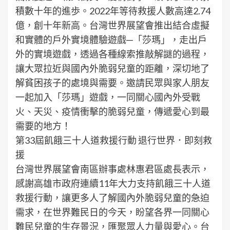
積數十年的進歩。2022年等待救援人數高達2.74
億，創十年新高。台灣世界展望會推出結合虛擬
和實體的戶外實境體驗遊戲─「莎瑪」，走出戶
外的實境遊戲，透過各種線索推敲解謎的過程，
讓大眾拉近與國內外脆弱兒童的距離，深切地了
解貧困孩子的處境與需要。邀請民眾與家人朋友
一起加入「莎瑪」遊戲，一同關心國內外受戰
火、天災、疫情衝擊的脆弱兒童，傳遞愛心到最
需要的地方！
第33屆飢餓三十人道救援行動 退行世界．即刻救
援
台灣世界展望會南區辦事處林惠君區處長表示，
感謝高雄市政府連續11年大力支持飢餓三十人道
救援行動，讓更多人了解國內外脆弱兒童的急迫
需求，在世界難民日的今天，盼望各界一同關心
難民兒童的生存景況，匯聚眾人力量與愛心。台