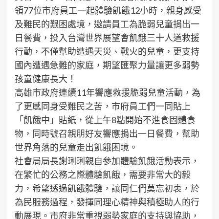
領77位市府員工一起體驗飢餓12小時，親身感受
及難民的艱困處境，邀請員工為脆弱兒童捐出一
日餐費，投入台灣世界展望會飢餓三十人道救援
行動，不僅幫助遭遇天災、戰火的兒童，更支持
國內遭遇急難的家庭，期望匯聚力量讓更多弱勢
孩童健康長大！
高雄市政府連續11年響應救援脆弱兒童活動，為
了更感同身受難民之苦，市府員工們一同貼上
「飢餓中」貼紙，從上午8點開始不進食固體食
物，同時號召親朋好友響應捐出一日餐費，幫助
世界角落的兒童走出飢餓困境。
社會局局長謝琍琍親自參加體驗飢餓活動表示，
在繁忙的公務之際體驗飢餓，需要非常大的毅
力，希望透過飢餓體驗，讓同仁們莫忘初衷，於
為民服務過程，發揮同理心精神與積極助人的行
動展現。市府非常重視弱勢家庭的支持與協助，