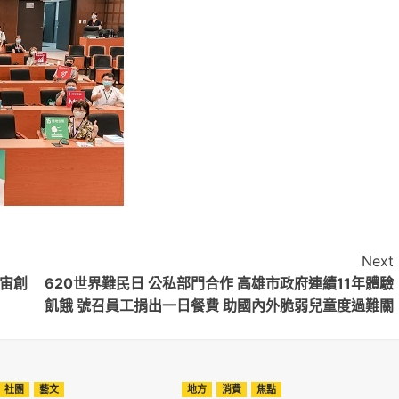
Next
宇宙創
620世界難民日 公私部門合作 高雄市政府連續11年體驗
飢餓 號召員工捐出一日餐費 助國內外脆弱兒童度過難關
社團
藝文
地方
消費
焦點