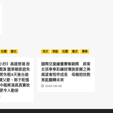
社團
藝文
地方
焦點
社團
藝文
賽事
小抄》高雄登場 故
國際兒童繪畫賽奪銅獎 屏東
觀演 邀單親家庭免
女孩寧寧彩繪排灣族家鄉之美
予希失眠4天後台崩
展望會陪伴成長 母親相信教
藏父愛、郭子乾憶
育能翻轉未來
劉中薇將演員真實故
2026-08-06
 更令人動容
6