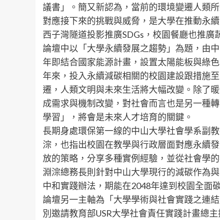
議書」。簡又新認為，當前的環境變遷人類所
對應接下來的挑戰與威脅，是大學在推動永續
西子灣隧道投影推廣SDGs，校園餐廳也推
論壇中以「大學永續發展之趨勢」為題，由中
年即結合國家能源計畫，設置太陽能板與綠色
年來，投入永續減碳相關的校園建設跟措施至
遷，人類文明與未來生活將大幅改變。除了暖
成需求與機制改變，對社會而言也是另一種轉
學習」，將會是未來人才培育的關鍵。
長期身處環保第一線的中山大學社會學系副教
淙，也指出校園在教學與行政層面對應永續發
放的策略，分享多種實例經驗，並從社會學的
淵淙總務長則針對中山大學現行的減碳作為與
中和實踐辦法，期能在2048年達到校園全面
論壇另一主軸為「大學學術與社會實踐之連結
別邀請教育部USR大學社會責任實踐計畫總主