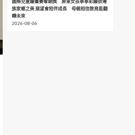
國際兒童繪畫賽奪銅獎 屏東女孩寧寧彩繪排灣
族家鄉之美 展望會陪伴成長 母親相信教育能翻
轉未來
2026-08-06