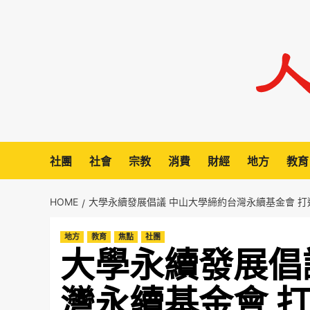
Skip
to
content
社團
社會
宗教
消費
財經
地方
教育
HOME
大學永續發展倡議 中山大學締約台灣永續基金會 
地方
教育
焦點
社團
大學永續發展倡
灣永續基金會 