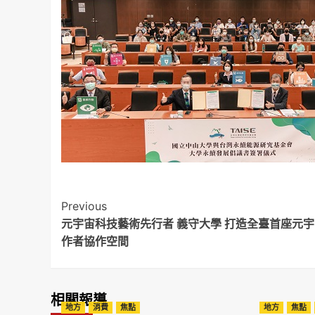
Post
Previous
元宇宙科技藝術先行者 義守大學 打造全臺首座元
Navigation
作者協作空間
相關報導
地方
消費
焦點
地方
焦點