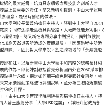
遭遇的最大威脅，培育具永續觀念與技能之創新人才，
發展上最重要的責任。簡又新特別提到，中山大學運用
廣蔬食理念，是很有創意的做法。
山大學副校長黃義佑擔任主持人，談到中山大學自2014
電網；同時汰換老舊機具與管路，大幅降低能源耗損，6
少超過3億。簡又新在專題分享中則提到，面對氣候變
化加劇天然災害所造成的實體風險，「因應過程中所造
型風險」，因此對大學來說，創造跨領域的「永續議題
授邱花妹，以及籌畫中山大學碳中和策略的總務長林淵
展的作為。邱花妹副教授首先分析國內外在2050淨零排
觀點探討永續，探討如何彌平綠色衝突跟社會落差。林
未來永續推動策略進行詳細說明，並分為三階段規劃碳
碳中和的目標。
」，由中山大學管理學院副院長郭瑞坤擔任主持人，特
持人蘇玉龍總分享「大學USR趨勢」，詳細介紹教育部