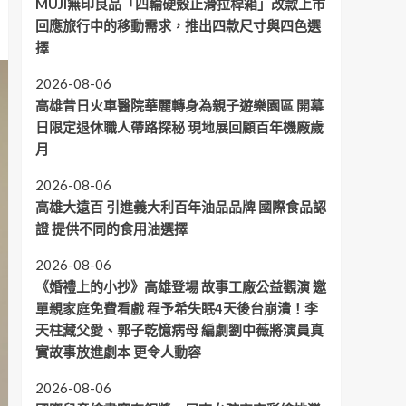
MUJI無印良品「四輪硬殼止滑拉桿箱」改款上市
回應旅行中的移動需求，推出四款尺寸與四色選
擇
2026-08-06
高雄昔日火車醫院華麗轉身為親子遊樂園區 開幕
日限定退休職人帶路探秘 現地展回顧百年機廠歲
月
2026-08-06
高雄大遠百 引進義大利百年油品品牌 國際食品認
證 提供不同的食用油選擇
2026-08-06
《婚禮上的小抄》高雄登場 故事工廠公益觀演 邀
單親家庭免費看戲 程予希失眠4天後台崩潰！李
天柱藏父愛、郭子乾憶病母 編劇劉中薇將演員真
實故事放進劇本 更令人動容
2026-08-06