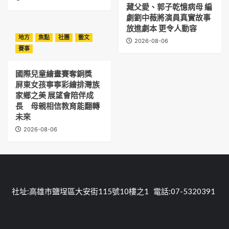
藏父愛、郭子乾憶病母 編
劇劉中薇將演員真實故事
放進劇本 更令人動容
地方
焦點
社團
藝文
2026-08-06
賽事
國際兒童繪畫賽奪銅獎
屏東女孩寧寧彩繪排灣族
家鄉之美 展望會陪伴成
長 母親相信教育能翻轉
未來
2026-08-06
社址:高雄市鹽埕區大安街115號10樓之1 電話:07-5320391