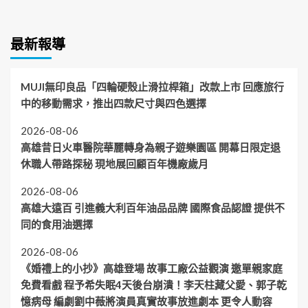
最新報導
MUJI無印良品「四輪硬殼止滑拉桿箱」改款上市 回應旅行
中的移動需求，推出四款尺寸與四色選擇
2026-08-06
高雄昔日火車醫院華麗轉身為親子遊樂園區 開幕日限定退
休職人帶路探秘 現地展回顧百年機廠歲月
2026-08-06
高雄大遠百 引進義大利百年油品品牌 國際食品認證 提供不
同的食用油選擇
2026-08-06
《婚禮上的小抄》高雄登場 故事工廠公益觀演 邀單親家庭
免費看戲 程予希失眠4天後台崩潰！李天柱藏父愛、郭子乾
憶病母 編劇劉中薇將演員真實故事放進劇本 更令人動容