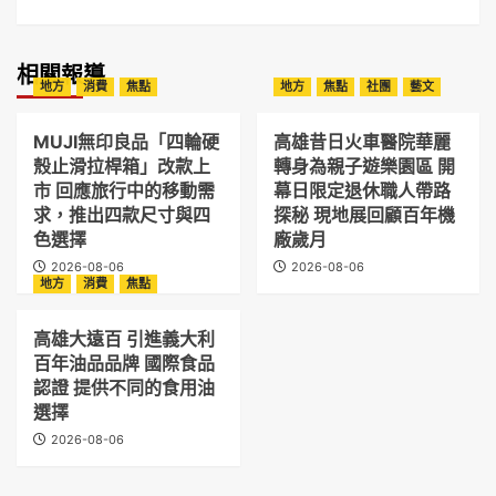
相關報導
地方
消費
焦點
地方
焦點
社團
藝文
MUJI無印良品「四輪硬
高雄昔日火車醫院華麗
殼止滑拉桿箱」改款上
轉身為親子遊樂園區 開
市 回應旅行中的移動需
幕日限定退休職人帶路
求，推出四款尺寸與四
探秘 現地展回顧百年機
色選擇
廠歲月
2026-08-06
2026-08-06
地方
消費
焦點
高雄大遠百 引進義大利
百年油品品牌 國際食品
認證 提供不同的食用油
選擇
2026-08-06