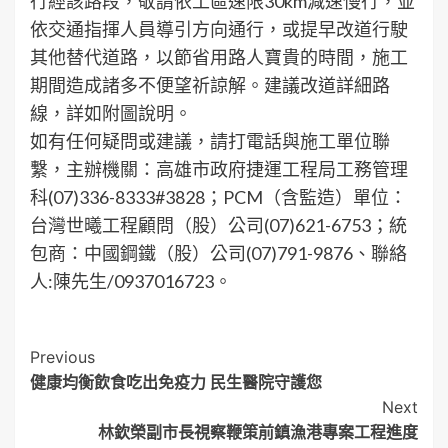
行經該路段，敬請依工區速限30km減速慢行，並
依交通指揮人員導引方向通行，或提早改道行駛
其他替代道路，以節省用路人寶貴的時間，施工
期間造成諸多不便望祈諒解。建議改道詳細路
線，詳如附圖說明。
如有任何疑問或建議，請打電話與施工單位聯
繫，主辦機關：高雄市政府捷運工程局工務管理
科(07)336-8333#3828；PCM（含監造）單位：
台灣世曦工程顧問（股）公司(07)621-6753；統
包商：中國鋼鐵（股）公司(07)791-9876、聯絡
人:陳先生/0937016723。
Post
Previous
健康均衡飲食吃出免疫力 民生醫院守護您
Navigation
Next
林欽榮副市長視察鞭策前鎮漁港專案工程進度