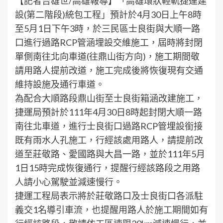
【記者吉雄世/高雄報導】「高雄環狀輕軌捷運建
設(第二階段)統包工程」預計於4月30日上午8時
至5月1日下午3時，於三民區士良街與大順一路
口進行過路RCP管涵埋設交維施工，屆時將封閉
單側南往北向車道(往鼎山街方向)，施工期間敬
請用路人提前改道，施工完成後將恢復現有交通
維持設施及通行車道。
為配合大順路段鼎山街至士良街箱涵改建施工，
捷運局預計於111年4月30日8時起封閉大順一路
南往北車道，進行士良街口過路RCP管埋設銜接
既有雨水人孔施工，行經該處用路人，請提前改
道至莊敬路、愛國路與大昌一路，並於111年5月
1日15時完成恢復通行，提醒行經該路段之用路
人請小心駕駛並減速慢行。
捷運工程局表示將於莊敬路口及士良街口各派駐
義交1名導引車流，也提醒用路人於施工期間如有