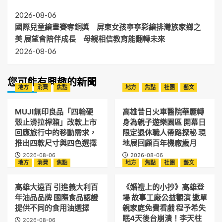
2026-08-06
國際兒童繪畫賽奪銅獎 屏東女孩寧寧彩繪排灣族家鄉之
美 展望會陪伴成長 母親相信教育能翻轉未來
2026-08-06
您可能有興趣的新聞
地方
消費
焦點
地方
焦點
社團
藝文
MUJI無印良品「四輪硬
高雄昔日火車醫院華麗轉
殼止滑拉桿箱」改款上市
身為親子遊樂園區 開幕日
回應旅行中的移動需求，
限定退休職人帶路探秘 現
推出四款尺寸與四色選擇
地展回顧百年機廠歲月
2026-08-06
2026-08-06
地方
消費
焦點
地方
焦點
社團
藝文
高雄大遠百 引進義大利百
《婚禮上的小抄》高雄登
年油品品牌 國際食品認證
場 故事工廠公益觀演 邀單
提供不同的食用油選擇
親家庭免費看戲 程予希失
眠4天後台崩潰！李天柱
2026-08-06