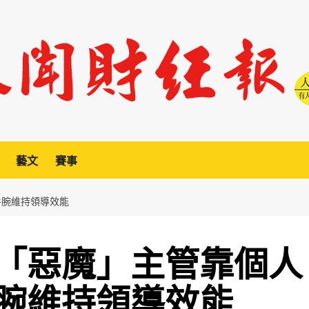
藝文
賽事
手腕維持領導效能
「惡魔」主管靠個人
腕維持領導效能