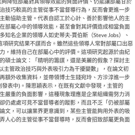
能夠降低部屬對其領導效能的負面評價、仍能讓部屬甘於
治技巧較高的主管從事不當督導行為，反而會更進一步
主動協助主管。代表自認工於心計、善於影響他人的主
在部屬心中的領導效能，甚至會對其評價造成相當負面
名企業的領導人如史蒂夫·賈伯斯（Steve Jobs）、
行為與這項研究結果不謀而合。雖然這些領導人常對部屬口出惡
力，維持自己在部屬心中的評價。這項研究起源於由紀
的碩士論文：「精明的籌謀，還是美麗的假象？探討主
以主管政治技巧與外表吸引力為干擾變數」，在論文初
再額外收集資料，並帶領博士生錢宛玲、方沴淳進一步
刊發表中)。陳思穎表示，在既有文獻中發現，主管的
生嚴重的負面影響，這種現象理應是企業組織需努力消
卻仍處處可見不當督導者的蹤影，而且不乏「仍被部屬
論文，可以讓業界更意識到，某些主管能夠用外表的吸
弄人心的主管從事不當督導時，反而會招致部屬更負面