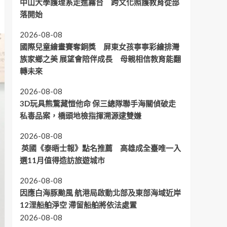
中山大學護理系走進霧台 跨文化照護教育從部
落開始
2026-08-08
國際兒童繪畫賽奪銅獎 屏東女孩寧寧彩繪排灣
族家鄉之美 展望會陪伴成長 母親相信教育能翻
轉未來
2026-08-08
3D玩具熊驚藏愷他命 保三總隊聯手海關偵破走
私毒品案，橋頭地檢指揮溯源逮雙嫌
2026-08-08
英國《泰晤士報》點名推薦 高雄成全臺唯一入
選11月值得造訪旅遊城市
2026-08-08
因應白海豚颱風 航港局啟動北部及東部海域近岸
12浬船舶淨空 滯留船舶將依法處置
2026-08-08