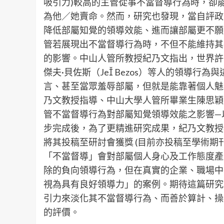
吸引力)較高的主管從事不當督導行為時，卻
為他／她賣命。然而，研究也發現，當自評政
降低部屬知覺的領導效能、進而讓部屬更不願
管若展現出不當督導行為時，不但不能維持其
的影響。中山人管所教授紀乃文指出，世界許多知
傑夫·貝佐斯（Je Bezos）等人的領導
言、甚至當眾羞辱部屬，但就是能靠著個人魅
乃文教授指導、中山大學人管所畢業生陳思穎
管不當督導行為對部屬知覺領導效能之影響—
步完成後，為了更精進研究成果，紀乃文教授
將其投稿至研討會獲獎 (目前亦投稿至學術期
「不當督導」會對部屬個人身心及工作態度產
除的負向領導行為，但在真實的企業、職場中
視為具有良好領導力」的案例。期待這篇研究
引力來淡化其不當督導行為、而善於算計、操
的評價。