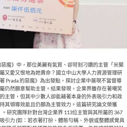
a 的惡魔》中，那位美麗有氣質、卻苛刻刁鑽的主管「米蘭
屬又愛又恨地為她賣命？國立中山大學人力資源管理研
 Prada 的惡魔》為出發點，探討企業中展現不當督導
屬仍然願意幫助主管。結果發現，企業界雖存在著嘲笑
的主管，但其中少數人卻能藉著本身的外表吸引力和政
持其領導效能且仍願為主管效力。這篇研究論文榮獲
。研究團隊針對台灣企業界 113位主管與其所屬的 367
吸引力 (如：若衣著打扮、體態勻稱、外貌或整體感覺具