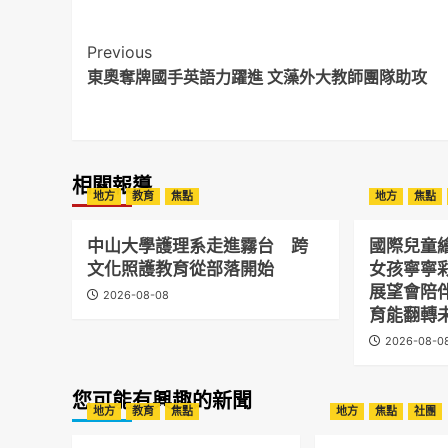
Post
Previous
東奧奪牌國手英語力躍進 文藻外大教師團隊助攻
Navigation
相關報導
地方
教育
焦點
地方
焦點
中山大學護理系走進霧台 跨
國際兒童
文化照護教育從部落開始
女孩寧寧
展望會陪
2026-08-08
育能翻轉
2026-08-0
您可能有興趣的新聞
地方
教育
焦點
地方
焦點
社團