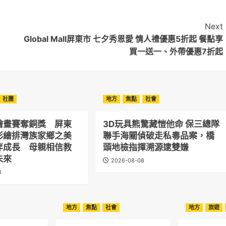
Next
Global Mall屏東市 七夕秀恩愛 情人禮優惠5折起 餐點享
買一送一、外帶優惠7折起
社團
地方
焦點
社會
繪畫賽奪銅獎 屏東
3D玩具熊驚藏愷他命 保三總隊
彩繪排灣族家鄉之美
聯手海關偵破走私毒品案，橋
伴成長 母親相信教
頭地檢指揮溯源逮雙嫌
未來
2026-08-08
8
地方
焦點
社會
地方
旅遊