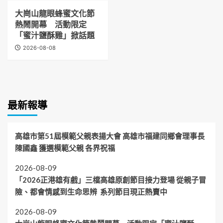
大崗山龍眼蜂蜜文化節
熱鬧開幕 活動限定
「蜜汁鹽酥雞」掀話題
2026-08-08
最新報導
高雄市第51屆模範父親表揚大會 高雄市福建同鄉會理事長
陳國鑫 獲選模範父親 各界祝福
2026-08-09
「2026正港雄有戲」三檔高雄原創節目接力登場 從親子冒
險、都會情感到生命思辨 系列節目現正熱賣中
2026-08-09