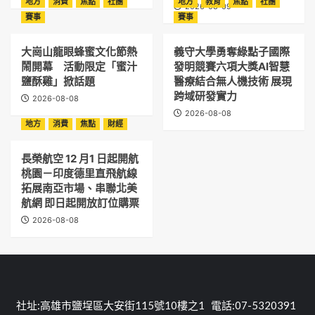
地方
消費
焦點
社團
地方
教育
焦點
社團
2026-08-09
賽事
賽事
大崗山龍眼蜂蜜文化節熱
義守大學勇奪綠點子國際
鬧開幕 活動限定「蜜汁
發明競賽六項大獎AI智慧
鹽酥雞」掀話題
醫療結合無人機技術 展現
跨域研發實力
2026-08-08
2026-08-08
地方
消費
焦點
財經
長榮航空 12 月1 日起開航
桃園－印度德里直飛航線
拓展南亞市場、串聯北美
航網 即日起開放訂位購票
2026-08-08
社址:高雄市鹽埕區大安街115號10樓之1 電話:07-5320391