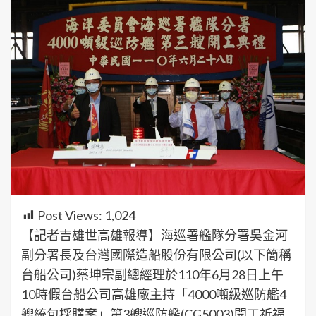
Post Views:
1,024
【記者吉雄世高雄報導】海巡署艦隊分署吳金河
副分署長及台灣國際造船股份有限公司(以下簡稱
台船公司)蔡坤宗副總經理於110年6月28日上午
10時假台船公司高雄廠主持「4000噸級巡防艦4
艘統包採購案」第3艘巡防艦(CG5003)開工祈福