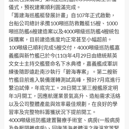
儀式，預祝建案順利圓滿完成。
「籌建海巡艦艇發展計畫」自107年正式啟動，
台船公司總計承攬100噸巡防救難艇15艘、1000
噸巡防艦6艘建造案以及4000噸級巡防艦4艘統包
採購案，目前建造進度均正常甚至小幅超前。
100噸級已順利完成5艘交付，4000噸級巡防艦嘉
義艦與新竹艦已於今(110)年4月29日由總統蔡英
文女士主持交艦暨命名下水典禮，嘉義艦成軍訓
練後隨即遠赴南沙執行「碧海專案」。第二艘新
竹艦目前進入裝備運轉測試高峰，預計7月底進行
繫泊試俥，年底完工。28日開工第三艘艦原定明
年3月開工，因應航運業景氣高升、造船需求活絡
以及公司整體產能與效率最佳規劃，在良好的學
習率及完整物料籌獲狀況下提前開工。
4000噸級巡防艦建置醫療手術室、病房(一般病房
及負壓隔離病房)、回復落海者體溫之復溫室等緊