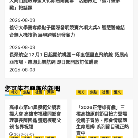
大崗山龍眼蜂蜜文化節熱鬧開幕 活動限定「蜜汁鹽酥
雞」掀話題
2026-08-08
義守大學勇奪綠點子國際發明競賽六項大獎AI智慧醫療結
合無人機技術 展現跨域研發實力
2026-08-08
長榮航空 12 月1 日起開航桃園－印度德里直飛航線 拓展南
亞市場、串聯北美航網 即日起開放訂位購票
2026-08-08
您可能有興趣的新聞
地方
焦點
社團
賽事
地方
焦點
社團
藝文
高雄市第51屆模範父親表
「2026正港雄有戲」三
揚大會 高雄市福建同鄉會
檔高雄原創節目接力登場
理事長陳國鑫 獲選模範父
從親子冒險、都會情感到
親 各界祝福
生命思辨 系列節目現正熱
賣中
2026-08-09