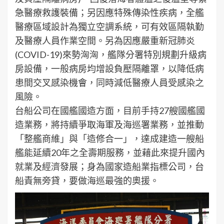
急醫療救護裝備；另因應特殊傳染性疾病，全艦
醫療區域設計為獨立空調系統，可有效區隔執勤
及醫療人員作業空間。另為因應嚴重新冠肺炎
(COVID-19)來勢洶洶，艦隊分署特別規劃升級病
房設備，一般病房均增設負壓隔離罩，以降低病
患間交叉感染機會，同時減低醫療人員受感染之
風險。
台船公司在國艦國造方面，目前手持27艘國艦國
造業務，將持續爭取海軍及海巡署業務，並推動
「整艦商維」與「造修合一」，達成建造一艘船
艦能延續20年之全壽期服務，並藉此來提升國內
就業及經濟發展；身為國家造船業指標公司，台
船責無旁貸，要做海巡最強的奧援。