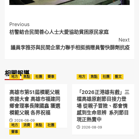
Post
Previous
枋警結合民間善心人士大愛協助貧困原民家庭
Navigation
Next
議員李雅芬與民間企業力聯手相挺捐贈員警快篩劑抗疫
相關報導
地方
焦點
社團
賽事
地方
焦點
社團
藝文
高雄市第51屆模範父親
「2026正港雄有戲」三
表揚大會 高雄市福建同
檔高雄原創節目接力登
鄉會理事長陳國鑫 獲選
場 從親子冒險、都會情
模範父親 各界祝福
感到生命思辨 系列節目
現正熱賣中
2026-08-09
地方
消費
焦點
社團
2026-08-09
賽事