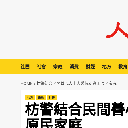
Skip
to
content
社團
社會
宗教
消費
財經
地方
教育
HOME
枋警結合民間善心人士大愛協助貧困原民家庭
地方
焦點
社團
枋警結合民間善
原民家庭