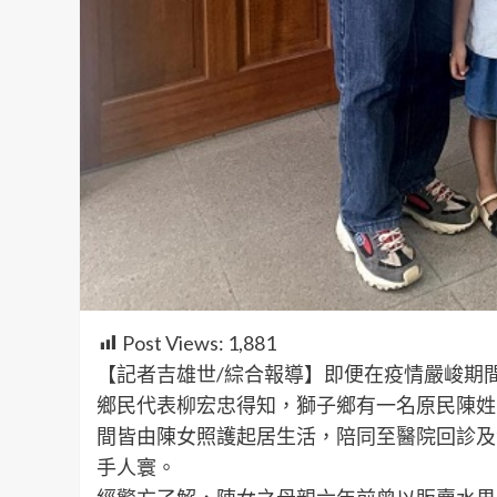
Post Views:
1,881
【記者吉雄世/綜合報導】即便在疫情嚴峻期
鄉民代表柳宏忠得知，獅子鄉有一名原民陳姓女子
間皆由陳女照護起居生活，陪同至醫院回診及
手人寰。