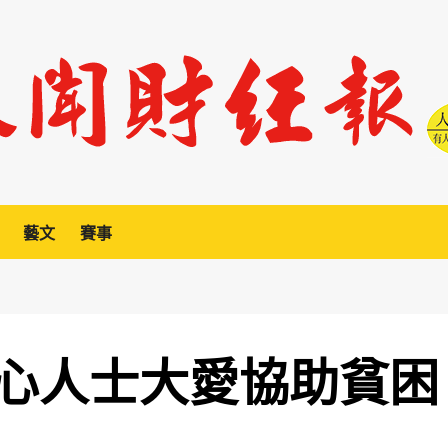
藝文
賽事
心人士大愛協助貧困