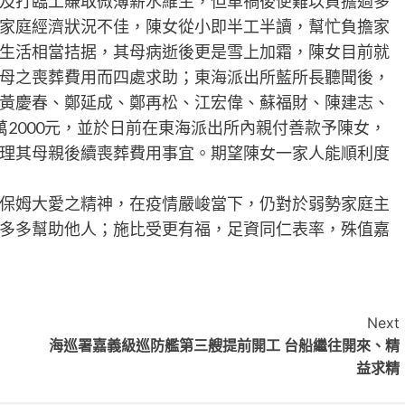
及打臨工賺取微薄薪水維生，但車禍後便難以負擔過多
家庭經濟狀況不佳，陳女從小即半工半讀，幫忙負擔家
生活相當拮据，其母病逝後更是雪上加霜，陳女目前就
母之喪葬費用而四處求助；東海派出所藍所長聽聞後，
黃慶春、鄭延成、鄭再松、江宏偉、蘇福財、陳建志、
2000元，並於日前在東海派出所內親付善款予陳女，
理其母親後續喪葬費用事宜。期望陳女一家人能順利度
保姆大愛之精神，在疫情嚴峻當下，仍對於弱勢家庭主
多多幫助他人；施比受更有福，足資同仁表率，殊值嘉
Next
海巡署嘉義級巡防艦第三艘提前開工 台船繼往開來、精
益求精