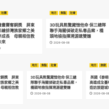
社團
地方
焦點
社會
繪畫賽奪銅獎 屏東
3D玩具熊驚藏愷他命 保三總隊
彩繪排灣族家鄉之美
聯手海關偵破走私毒品案，橋
伴成長 母親相信教
頭地檢指揮溯源逮雙嫌
未來
2026-08-08
8
地方
焦點
社會
地方
旅遊
奪銅獎 屏東
3D玩具熊驚藏愷他命 保三總
英國《泰
灣族家鄉之美
隊聯手海關偵破走私毒品案，
高雄成全臺
 母親相信教
橋頭地檢指揮溯源逮雙嫌
造訪旅遊城
2026-08-08
2026-08-0