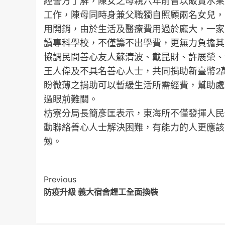
經警方了解，陳女之母親六年前曾以販賣水果
工作，陳母同時身兼父職獨自照顧兩名女兒，
用開銷，由於生活及醫療費用過於龐大，一家
讀專科學校，不僅籌不出學費，更無力負擔其
協調民間善心友人蘇清波、戴昆財、許展榮、
王人偉及不具名善心人士，共同捐助新臺幣2萬
盼微薄之捐助可以暫緩生活所需經費，幫助處
過眼前難關。
枋寮分局長簡彥匡表示，東海所不僅發揮人民
動聯絡善心人士解決困難，有能力的人更應該
勉。
Post
Previous
防疫升級 義大宿舍趕工全面換裝
Navigation