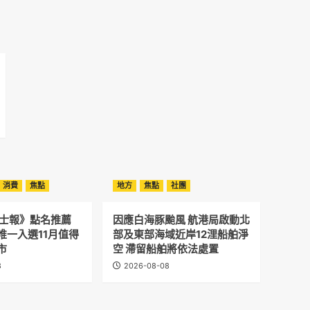
消費
焦點
地方
焦點
社團
晤士報》點名推薦
因應白海豚颱風 航港局啟動北
唯一入選11月值得
部及東部海域近岸12浬船舶淨
市
空 滯留船舶將依法處置
8
2026-08-08