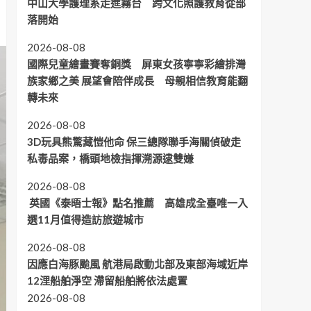
中山大學護理系走進霧台 跨文化照護教育從部
落開始
2026-08-08
國際兒童繪畫賽奪銅獎 屏東女孩寧寧彩繪排灣
族家鄉之美 展望會陪伴成長 母親相信教育能翻
轉未來
2026-08-08
3D玩具熊驚藏愷他命 保三總隊聯手海關偵破走
私毒品案，橋頭地檢指揮溯源逮雙嫌
2026-08-08
英國《泰晤士報》點名推薦 高雄成全臺唯一入
選11月值得造訪旅遊城市
2026-08-08
因應白海豚颱風 航港局啟動北部及東部海域近岸
12浬船舶淨空 滯留船舶將依法處置
2026-08-08