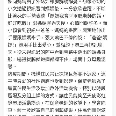
便向媽媽點了外送炸雞腿解饞解憂。想家心切的
小文透過視訊看到媽媽後，十分歡欣雀躍，不斷
比著ok的手勢表達「媽媽我會乖乖聽老師的話，
好好吃飯!」跟媽媽聊過天後，心情開朗許多。而
小穎看到視訊中爸爸、媽媽的畫面，興奮地伸出
手要跟媽媽牽手，張大嘴巴不停的說：「爸爸!媽
媽!」還用手比出愛心，並相約下週三再視訊聊
天。從未視訊過的阿中看到螢幕中跳出的媽媽身
影，嚇得拔腿就跑攔都攔不住，場面十分逗趣溫
馨。
防疫期間，機構住民禁止探視且落實不返家，連
平時最愛的社區適應也受到影響，保育老師為了
豐富住民生活及增加戶外活動機會，特別以時段
區隔及分組上課的方式，讓住民能夠至天使彩虹
綠屋頂活動筋骨，在保育老師的教導下，學會除
草、鬆土及欣賞自己的園藝成果，住民們面對滿