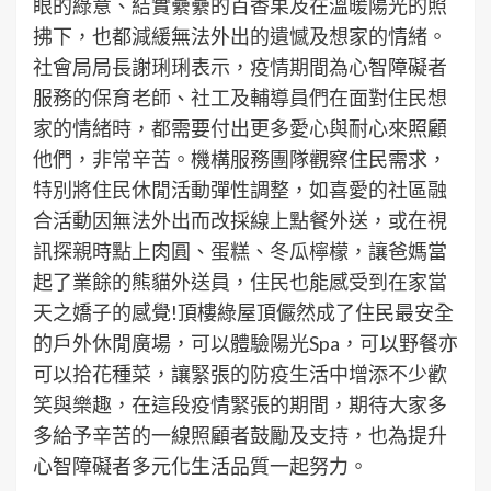
眼的綠意、結實纍纍的百香果及在溫暖陽光的照
拂下，也都減緩無法外出的遺憾及想家的情緒。
社會局局長謝琍琍表示，疫情期間為心智障礙者
服務的保育老師、社工及輔導員們在面對住民想
家的情緒時，都需要付出更多愛心與耐心來照顧
他們，非常辛苦。機構服務團隊觀察住民需求，
特別將住民休閒活動彈性調整，如喜愛的社區融
合活動因無法外出而改採線上點餐外送，或在視
訊探親時點上肉圓、蛋糕、冬瓜檸檬，讓爸媽當
起了業餘的熊貓外送員，住民也能感受到在家當
天之嬌子的感覺!頂樓綠屋頂儼然成了住民最安全
的戶外休閒廣場，可以體驗陽光Spa，可以野餐亦
可以拾花種菜，讓緊張的防疫生活中增添不少歡
笑與樂趣，在這段疫情緊張的期間，期待大家多
多給予辛苦的一線照顧者鼓勵及支持，也為提升
心智障礙者多元化生活品質一起努力。