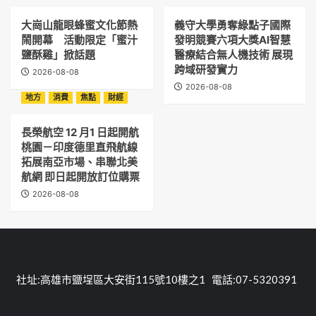
大崗山龍眼蜂蜜文化節熱
義守大學勇奪綠點子國際
鬧開幕 活動限定「蜜汁
發明競賽六項大獎AI智慧
鹽酥雞」掀話題
醫療結合無人機技術 展現
跨域研發實力
2026-08-08
2026-08-08
地方
消費
焦點
財經
長榮航空 12 月1 日起開航
桃園－印度德里直飛航線
拓展南亞市場、串聯北美
航網 即日起開放訂位購票
2026-08-08
社址:高雄市鹽埕區大安街115號10樓之1 電話:07-5320391