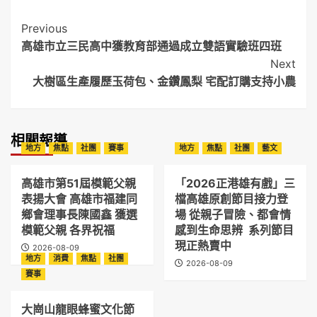
Post
Previous
高雄市立三民高中獲教育部通過成立雙語實驗班四班
Navigation
Next
大樹區生產履歷玉荷包、金鑽鳳梨 宅配訂購支持小農
相關報導
地方
焦點
社團
賽事
地方
焦點
社團
藝文
高雄市第51屆模範父親
「2026正港雄有戲」三
表揚大會 高雄市福建同
檔高雄原創節目接力登
鄉會理事長陳國鑫 獲選
場 從親子冒險、都會情
模範父親 各界祝福
感到生命思辨 系列節目
現正熱賣中
2026-08-09
地方
消費
焦點
社團
2026-08-09
賽事
大崗山龍眼蜂蜜文化節