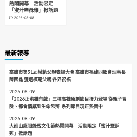
熱鬧開幕 活動限定
「蜜汁鹽酥雞」掀話題
2026-08-08
最新報導
高雄市第51屆模範父親表揚大會 高雄市福建同鄉會理事長
陳國鑫 獲選模範父親 各界祝福
2026-08-09
「2026正港雄有戲」三檔高雄原創節目接力登場 從親子冒
險、都會情感到生命思辨 系列節目現正熱賣中
2026-08-09
大崗山龍眼蜂蜜文化節熱鬧開幕 活動限定「蜜汁鹽酥
雞」掀話題