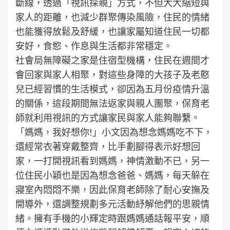
斷線，透過「視訊探親」方式，不但大大縮短與
家人的距離，也減少群聚傳染風險，住民的情緒
也能獲得放鬆及舒緩，也讓家屬知道住民一切都
安好，食慾、作息與生活都非常穩定。
社會局無障礙之家是住宿型機構，住民在週間才
會回家與家人相聚，對這些身障的大孩子及老憨
兒已經習慣的生活模式，卻因為五月份疫情升溫
的關係，這段期間無法返家與親人團聚，保育老
師就利用視訊的方式讓家民與家人能夠聯繫。
「媽媽，我好想你!」小文因為想念媽媽吃不下，
還經常衣著穿戴整齊，比手劃腳得表示好想回
家，一打開視訊看到媽媽，神情激動不已，另一
位住民小穎也是因為想念爸爸、媽媽，每天躲在
寢室內悶悶不樂，因此保育老師除了耐心安撫及
開導外，還調整規劃多元活動紓解他們的思親情
緒。擁有手機的小輝定時跟媽媽通話報平安，順