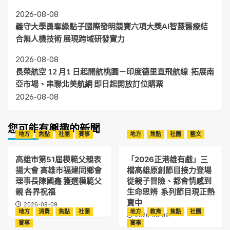
2026-08-08
義守大學勇奪綠點子國際發明競賽六項大獎AI智慧醫療結
合無人機技術 展現跨域研發實力
2026-08-08
長榮航空 12 月1 日起開航桃園－印度德里直飛航線 拓展南
亞市場、串聯北美航網 即日起開放訂位購票
2026-08-08
您可能有興趣的新聞
地方
焦點
社團
賽事
地方
焦點
社團
藝文
高雄市第51屆模範父親表
「2026正港雄有戲」三
揚大會 高雄市福建同鄉會
檔高雄原創節目接力登場
理事長陳國鑫 獲選模範父
從親子冒險、都會情感到
親 各界祝福
生命思辨 系列節目現正熱
賣中
2026-08-09
地方
消費
焦點
社團
地方
教育
焦點
社團
2026-08-09
賽事
賽事