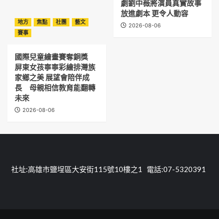
劇劉中薇將演員真實故事
放進劇本 更令人動容
地方
焦點
社團
藝文
2026-08-06
賽事
國際兒童繪畫賽奪銅獎
屏東女孩寧寧彩繪排灣族
家鄉之美 展望會陪伴成
長 母親相信教育能翻轉
未來
2026-08-06
社址:高雄市鹽埕區大安街115號10樓之1 電話:07-5320391