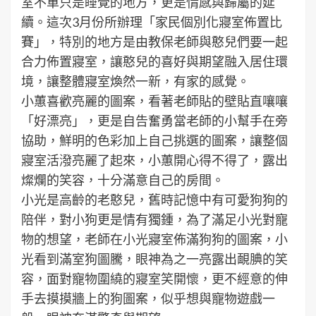
室不單只是睡覺的地方，更是情感與歸屬的延
續。這次3月份所辦理「家民個別化寢室佈置比
賽」，特別的地方是由教保老師與憨兒們要一起
合力佈置寢室，讓憨兒的喜好與期望融入居住環
境，讓整體寢室煥然一新，有家的感覺。
小蕙喜歡亮麗的圖案，看著老師貼的壁貼直嚷嚷
「好漂亮」，更是自告奮勇當老師的小幫手在旁
協助，鮮明的色彩加上自己挑選的圖案，讓整個
寢室活潑亮麗了起來，小蕙開心得不得了，露出
燦爛的笑容，十分滿意自己的房間。
小光是高齡的老憨兒，舊時記憶中有可愛狗狗的
陪伴，對小狗更是情有獨鍾，為了滿足小光對寵
物的想望，老師在小光寢室佈滿狗狗的圖案，小
光看到滿室狗圖騰，眼神為之一亮露出靦腆的笑
容，面對寵物圍繞的寢室笑開懷，更不經意的伸
手去摸摸牆上的狗圖案，似乎想與寵物遊戲一