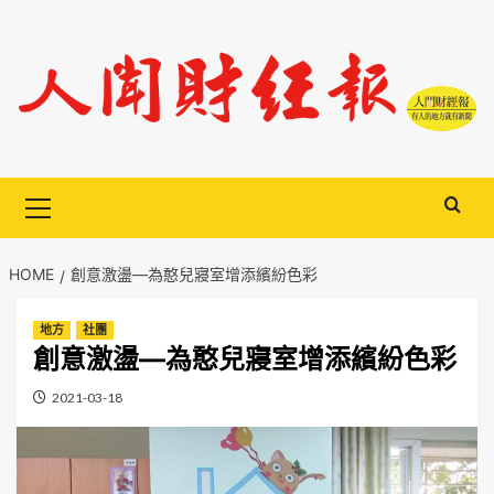
Skip
to
content
Primary
Menu
HOME
創意激盪—為憨兒寢室增添繽紛色彩
地方
社團
創意激盪—為憨兒寢室增添繽紛色彩
2021-03-18