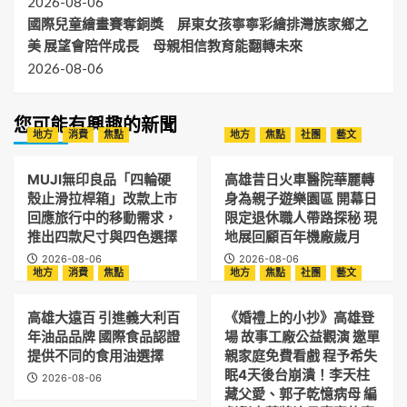
2026-08-06
國際兒童繪畫賽奪銅獎 屏東女孩寧寧彩繪排灣族家鄉之
美 展望會陪伴成長 母親相信教育能翻轉未來
2026-08-06
您可能有興趣的新聞
地方
消費
焦點
地方
焦點
社團
藝文
MUJI無印良品「四輪硬
高雄昔日火車醫院華麗轉
殼止滑拉桿箱」改款上市
身為親子遊樂園區 開幕日
回應旅行中的移動需求，
限定退休職人帶路探秘 現
推出四款尺寸與四色選擇
地展回顧百年機廠歲月
2026-08-06
2026-08-06
地方
消費
焦點
地方
焦點
社團
藝文
高雄大遠百 引進義大利百
《婚禮上的小抄》高雄登
年油品品牌 國際食品認證
場 故事工廠公益觀演 邀單
提供不同的食用油選擇
親家庭免費看戲 程予希失
眠4天後台崩潰！李天柱
2026-08-06
藏父愛、郭子乾憶病母 編