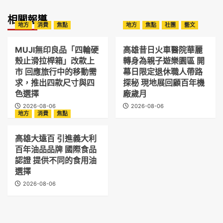
相關報導
地方
消費
焦點
地方
焦點
社團
藝文
MUJI無印良品「四輪硬
高雄昔日火車醫院華麗
殼止滑拉桿箱」改款上
轉身為親子遊樂園區 開
市 回應旅行中的移動需
幕日限定退休職人帶路
求，推出四款尺寸與四
探秘 現地展回顧百年機
色選擇
廠歲月
2026-08-06
2026-08-06
地方
消費
焦點
高雄大遠百 引進義大利
百年油品品牌 國際食品
認證 提供不同的食用油
選擇
2026-08-06