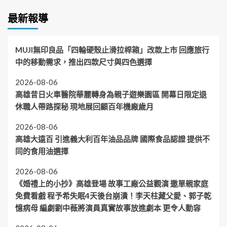
最新報導
MUJI無印良品「四輪硬殼止滑拉桿箱」改款上市 回應旅行
中的移動需求，推出四款尺寸與四色選擇
2026-08-06
高雄昔日火車醫院華麗轉身為親子遊樂園區 開幕日限定退
休職人帶路探秘 現地展回顧百年機廠歲月
2026-08-06
高雄大遠百 引進義大利百年油品品牌 國際食品認證 提供不
同的食用油選擇
2026-08-06
《婚禮上的小抄》高雄登場 故事工廠公益觀演 邀單親家庭
免費看戲 程予希失眠4天後台崩潰！李天柱藏父愛、郭子乾
憶病母 編劇劉中薇將演員真實故事放進劇本 更令人動容