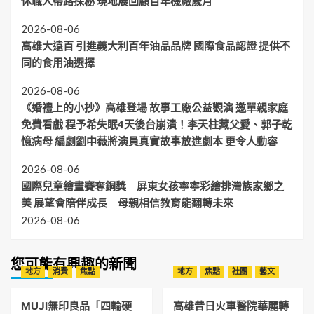
休職人帶路探秘 現地展回顧百年機廠歲月
2026-08-06
高雄大遠百 引進義大利百年油品品牌 國際食品認證 提供不
同的食用油選擇
2026-08-06
《婚禮上的小抄》高雄登場 故事工廠公益觀演 邀單親家庭
免費看戲 程予希失眠4天後台崩潰！李天柱藏父愛、郭子乾
憶病母 編劇劉中薇將演員真實故事放進劇本 更令人動容
2026-08-06
國際兒童繪畫賽奪銅獎 屏東女孩寧寧彩繪排灣族家鄉之
美 展望會陪伴成長 母親相信教育能翻轉未來
2026-08-06
您可能有興趣的新聞
地方
消費
焦點
地方
焦點
社團
藝文
MUJI無印良品「四輪硬
高雄昔日火車醫院華麗轉