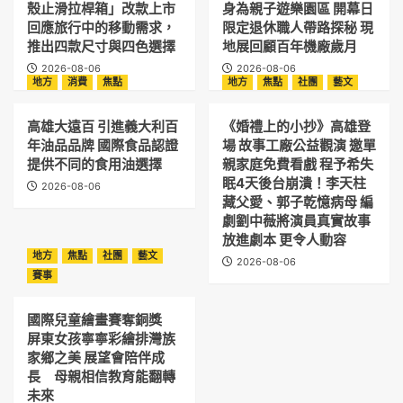
殼止滑拉桿箱」改款上市
身為親子遊樂園區 開幕日
回應旅行中的移動需求，
限定退休職人帶路探秘 現
推出四款尺寸與四色選擇
地展回顧百年機廠歲月
2026-08-06
2026-08-06
地方
消費
焦點
地方
焦點
社團
藝文
高雄大遠百 引進義大利百
《婚禮上的小抄》高雄登
年油品品牌 國際食品認證
場 故事工廠公益觀演 邀單
提供不同的食用油選擇
親家庭免費看戲 程予希失
眠4天後台崩潰！李天柱
2026-08-06
藏父愛、郭子乾憶病母 編
劇劉中薇將演員真實故事
放進劇本 更令人動容
地方
焦點
社團
藝文
2026-08-06
賽事
國際兒童繪畫賽奪銅獎
屏東女孩寧寧彩繪排灣族
家鄉之美 展望會陪伴成
長 母親相信教育能翻轉
未來