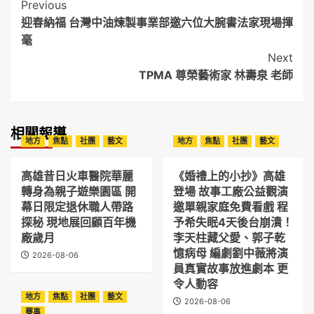
Post
Previous
迎春納福 台灣中油煉製事業部邀六位大腕書法家現場揮
Navigation
毫
Next
TPMA 尊榮藝術家 林壽泉 老師
相關報導
地方
焦點
社團
藝文
地方
焦點
社團
藝文
高雄昔日火車醫院華麗
《婚禮上的小抄》高雄
轉身為親子遊樂園區 開
登場 故事工廠公益觀演
幕日限定退休職人帶路
邀單親家庭免費看戲 程
探秘 現地展回顧百年機
予希失眠4天後台崩潰！
廠歲月
李天柱藏父愛、郭子乾
憶病母 編劇劉中薇將演
2026-08-06
員真實故事放進劇本 更
令人動容
地方
焦點
社團
藝文
2026-08-06
賽事