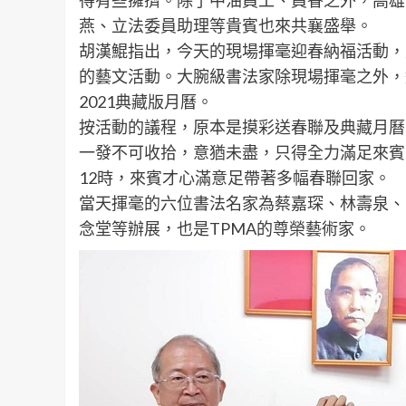
得有些擁擠。除了中油員工、員眷之外，高雄
燕、立法委員助理等貴賓也來共襄盛舉。
胡漢鯤指出，今天的現場揮毫迎春納福活動，
的藝文活動。大腕級書法家除現場揮毫之外，
2021典藏版月曆。
按活動的議程，原本是摸彩送春聯及典藏月曆
一發不可收拾，意猶未盡，只得全力滿足來賓
12時，來賓才心滿意足帶著多幅春聯回家。
當天揮毫的六位書法名家為蔡嘉琛、林壽泉、
念堂等辦展，也是TPMA的尊榮藝術家。