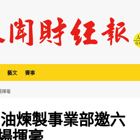
藝文
賽事
場揮毫
中油煉製事業部邀六
場揮毫