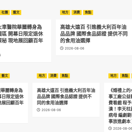
社團
藝文
地方
消費
焦點
火車醫院華麗轉身為
高雄大遠百 引進義大利百年油
園區 開幕日限定退休
品品牌 國際食品認證 提供不同
探秘 現地展回顧百年
的食用油選擇
2026-08-06
6
藝文
地方
消費
焦點
地方
焦點
院華麗轉身為
高雄大遠百 引進義大利百年油
《婚禮上的
幕日限定退休
品品牌 國際食品認證 提供不
事工廠公益
地展回顧百年
同的食用油選擇
費看戲 程
潰！李天柱
2026-08-06
病母 編劇
事放進劇本
2026-08-0