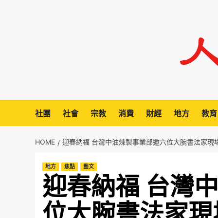
Skip
to
content
社團
社會
宗教
消費
財經
地方
教育
HOME
迎春納福 台灣中油煉製事業部邀六位大腕書法家現
地方
焦點
藝文
迎春納福 台灣
位大腕書法家現