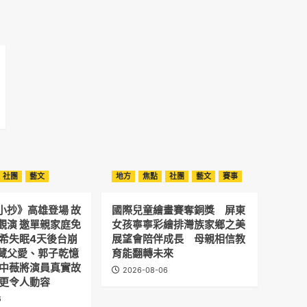
社團
藝文
地方
焦點
社團
藝文
賽事
小抄》高雄登場 故
國際兒童繪畫賽奪銅獎 屏東
觀演 邀單親家庭免
女孩寧寧彩繪排灣族家鄉之美
予希失眠4天後台崩
展望會陪伴成長 母親相信教
藏父愛、郭子乾憶
育能翻轉未來
劉中薇將演員真實故
2026-08-06
 更令人動容
6