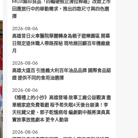
MUJI無印良品「四輪硬殼止滑拉桿箱」改款上市
回應旅行中的移動需求，推出四款尺寸與四色選
擇
2026-08-06
高雄昔日火車醫院華麗轉身為親子遊樂園區 開幕
日限定退休職人帶路探秘 現地展回顧百年機廠歲
月
2026-08-06
高雄大遠百 引進義大利百年油品品牌 國際食品認
證 提供不同的食用油選擇
2026-08-06
《婚禮上的小抄》高雄登場 故事工廠公益觀演 邀
單親家庭免費看戲 程予希失眠4天後台崩潰！李
天柱藏父愛、郭子乾憶病母 編劇劉中薇將演員真
實故事放進劇本 更令人動容
2026-08-06