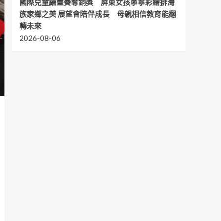
國際兒童繪畫賽奪銅獎 屏東女孩寧寧彩繪排灣
族家鄉之美 展望會陪伴成長 母親相信教育能翻
轉未來
2026-08-06