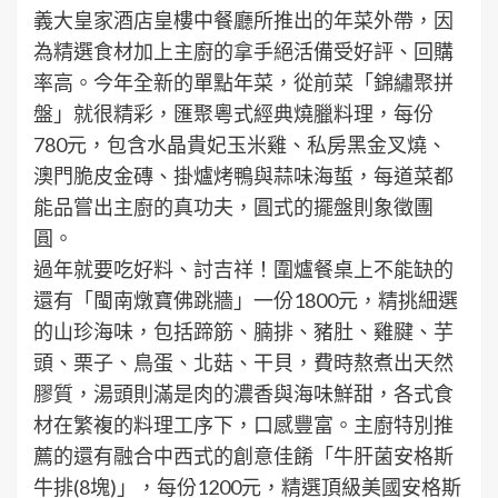
義大皇家酒店皇樓中餐廳所推出的年菜外帶，因
為精選食材加上主廚的拿手絕活備受好評、回購
率高。今年全新的單點年菜，從前菜「錦繡聚拼
盤」就很精彩，匯聚粵式經典燒臘料理，每份
780元，包含水晶貴妃玉米雞、私房黑金叉燒、
澳門脆皮金磚、掛爐烤鴨與蒜味海蜇，每道菜都
能品嘗出主廚的真功夫，圓式的擺盤則象徵團
圓。
過年就要吃好料、討吉祥！圍爐餐桌上不能缺的
還有「閩南燉寶佛跳牆」一份1800元，精挑細選
的山珍海味，包括蹄筋、腩排、豬肚、雞腱、芋
頭、栗子、鳥蛋、北菇、干貝，費時熬煮出天然
膠質，湯頭則滿是肉的濃香與海味鮮甜，各式食
材在繁複的料理工序下，口感豐富。主廚特別推
薦的還有融合中西式的創意佳餚「牛肝菌安格斯
牛排(8塊)」，每份1200元，精選頂級美國安格斯