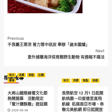
Post
Previous
不畏霸王寒流 普力雪中送炭 舉辦「歲末圍爐」
Navigation
Next
意外捕獲海洋保育類野生動物 有通報不違法
地方
消費
焦點
社團
相關報導
賽事
地方
消費
焦點
財經
大崗山龍眼蜂蜜文化節
長榮航空 12 月1 日起開
熱鬧開幕 活動限定
航桃園－印度德里直飛
「蜜汁鹽酥雞」掀話題
航線 拓展南亞市場、串
聯北美航網 即日起開放
2026-08-08