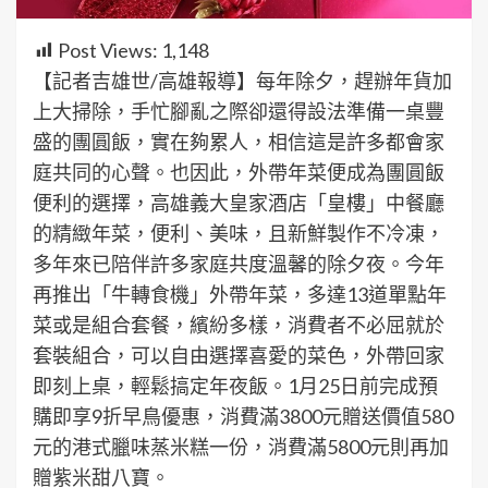
Post Views:
1,148
【記者吉雄世/高雄報導】每年除夕，趕辦年貨加
上大掃除，手忙腳亂之際卻還得設法準備一桌豐
盛的團圓飯，實在夠累人，相信這是許多都會家
庭共同的心聲。也因此，外帶年菜便成為團圓飯
便利的選擇，高雄義大皇家酒店「皇樓」中餐廳
的精緻年菜，便利、美味，且新鮮製作不冷凍，
多年來已陪伴許多家庭共度溫馨的除夕夜。今年
再推出「牛轉食機」外帶年菜，多達13道單點年
菜或是組合套餐，繽紛多樣，消費者不必屈就於
套裝組合，可以自由選擇喜愛的菜色，外帶回家
即刻上桌，輕鬆搞定年夜飯。1月25日前完成預
購即享9折早鳥優惠，消費滿3800元贈送價值580
元的港式臘味蒸米糕一份，消費滿5800元則再加
贈紫米甜八寶。