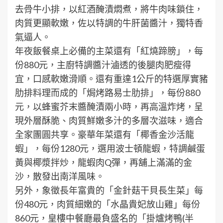
去骨牛小排，以紅酒醃漬燜煮，將牛肉味鎖住，
肉質更顯軟嫩，佐以特調的牛肝菌醬汁，獨特香
氣逼人。
年夜飯餐桌上必備的主菜還有「紅燒蹄膀」，每
份880元，主廚特調醬汁滷透的後腿肉肥瘦得
宜，口感軟嫩滑順。還有重達1公斤的特選厚實豬
肋排料理而成的「焗烤路易士肋排」，每份880
元，以蜂蜜芥末醬醃漬兩小時，再高溫炸烤，呈
現外層酥脆、肉質鮮嫩多汁的多層次滋味，適合
全家團圓共享。豪華年菜還有「椰香金沙活龍
蝦」，每份1280元，選用波士頓龍蝦，特調鹹蛋
黃與椰漿拌炒，龍蝦肉Q彈，再舖上滿滿的金
沙，散發出南洋風味。
另外，象徵長年富貴的「金針菇干貝長生菜」每
份480元，肉質細嫩的「水晶貴妃放山雞」每份
860元，皇樓中餐廳最負盛名的「掛爐烤鴨(半