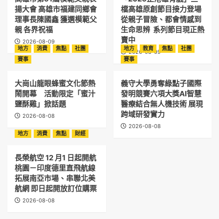
揚大會 高雄市福建同鄉會
檔高雄原創節目接力登場
理事長陳國鑫 獲選模範父
從親子冒險、都會情感到
親 各界祝福
生命思辨 系列節目現正熱
賣中
2026-08-09
地方
消費
焦點
社團
地方
教育
焦點
社團
2026-08-09
賽事
賽事
大崗山龍眼蜂蜜文化節熱
義守大學勇奪綠點子國際
鬧開幕 活動限定「蜜汁
發明競賽六項大獎AI智慧
鹽酥雞」掀話題
醫療結合無人機技術 展現
跨域研發實力
2026-08-08
2026-08-08
地方
消費
焦點
財經
長榮航空 12 月1 日起開航
桃園－印度德里直飛航線
拓展南亞市場、串聯北美
航網 即日起開放訂位購票
2026-08-08