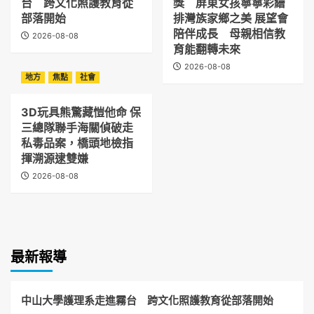
台 跨文化照護教育從
獎 屏東女孩寧寧彩繪
部落開始
排灣族家鄉之美 展望會
陪伴成長 母親相信教
2026-08-08
育能翻轉未來
2026-08-08
地方
焦點
社會
3D玩具熊驚藏愷他命 保
三總隊聯手海關偵破走
私毒品案，橋頭地檢指
揮溯源逮雙嫌
2026-08-08
最新報導
中山大學護理系走進霧台 跨文化照護教育從部落開始