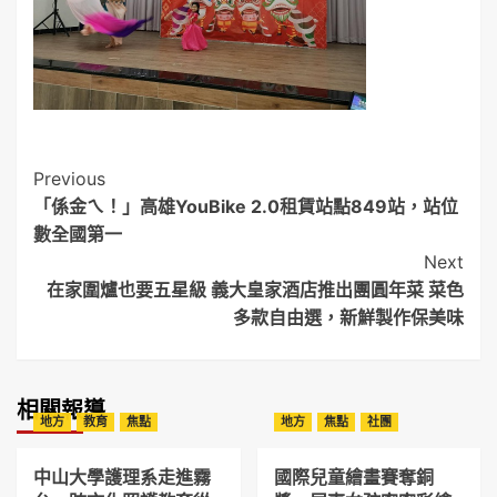
Post
Previous
「係金ㄟ！」高雄YouBike 2.0租賃站點849站，站位
Navigation
數全國第一
Next
在家圍爐也要五星級 義大皇家酒店推出團圓年菜 菜色
多款自由選，新鮮製作保美味
相關報導
地方
教育
焦點
地方
焦點
社團
中山大學護理系走進霧
國際兒童繪畫賽奪銅