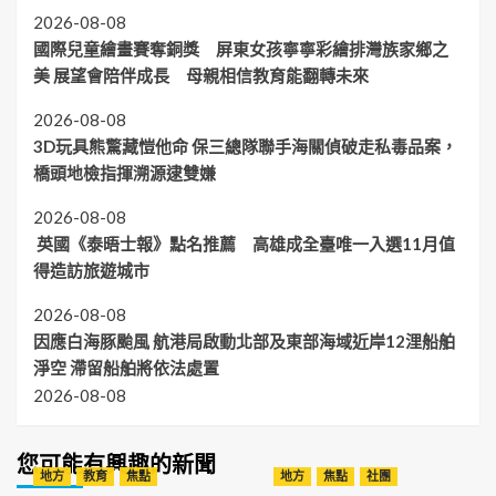
2026-08-08
國際兒童繪畫賽奪銅獎 屏東女孩寧寧彩繪排灣族家鄉之
美 展望會陪伴成長 母親相信教育能翻轉未來
2026-08-08
3D玩具熊驚藏愷他命 保三總隊聯手海關偵破走私毒品案，
橋頭地檢指揮溯源逮雙嫌
2026-08-08
英國《泰晤士報》點名推薦 高雄成全臺唯一入選11月值
得造訪旅遊城市
2026-08-08
因應白海豚颱風 航港局啟動北部及東部海域近岸12浬船舶
淨空 滯留船舶將依法處置
2026-08-08
您可能有興趣的新聞
地方
教育
焦點
地方
焦點
社團