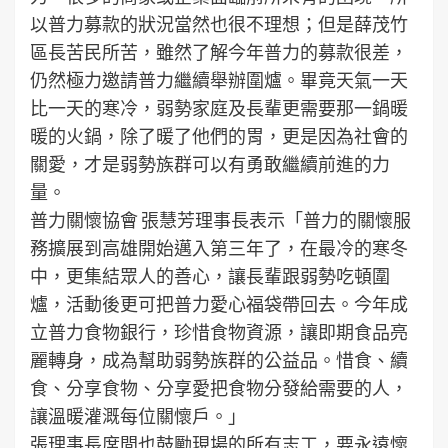
以普力募款的狀況當然也很不理想；但是薛茂竹
區長苦民所苦，雖然了解今年普力的募款很差，
仍然極力邀請普力繼續舉辦圍爐。畢竟天氣一天
比一天的寒冷，弱勢家庭及長輩更需要那一鍋暖
暖的火鍋，除了暖了他們的胃，更是因為社會的
關愛，才是弱勢族群可以有勇敢繼續前進的力
量。
普力關懷協會 張慧芳理事長表示「普力的關懷服
務擴展到高雄開始邁入第三年了，在最冷的寒冬
中，更集結眾人的善心，讓長輩跟弱勢吃頓圍
爐，活動後更可把普力愛心福袋帶回去。今年成
立普力食物銀行，珍惜食物資源，讓即期食品亮
麗轉身，成為幫助弱勢族群的公益品。惜食、續
食、分享食物、分享愛把食物分發給需要的人，
讓溫暖灌溉每位關懷戶。｣
張理事長席間也鼓勵現場的所有志工，要永遠懷