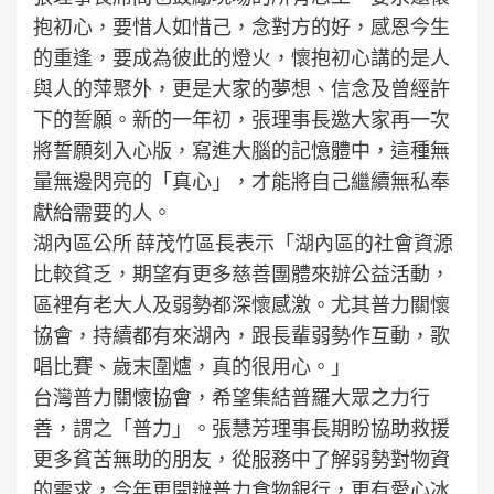
抱初心，要惜人如惜己，念對方的好，感恩今生
的重逢，要成為彼此的燈火，懷抱初心講的是人
與人的萍聚外，更是大家的夢想、信念及曾經許
下的誓願。新的一年初，張理事長邀大家再一次
將誓願刻入心版，寫進大腦的記憶體中，這種無
量無邊閃亮的「真心」，才能將自己繼續無私奉
獻給需要的人。
湖內區公所 薛茂竹區長表示「湖內區的社會資源
比較貧乏，期望有更多慈善團體來辦公益活動，
區裡有老大人及弱勢都深懷感激。尤其普力關懷
協會，持續都有來湖內，跟長輩弱勢作互動，歌
唱比賽、歲末圍爐，真的很用心。」
台灣普力關懷協會，希望集結普羅大眾之力行
善，謂之「普力」。張慧芳理事長期盼協助救援
更多貧苦無助的朋友，從服務中了解弱勢對物資
的需求，今年更開辦普力食物銀行，更有愛心冰