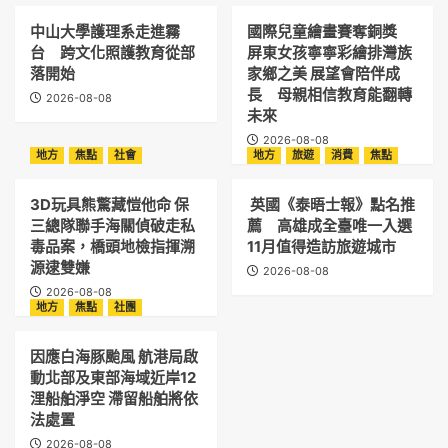
中山大學護理系走進霧
國際兒童繪畫賽奪銅獎
台 跨文化照護教育從部
屏東女孩寧寧彩繪排灣族
落開始
家鄉之美 展望會陪伴成
長 母親相信教育能翻轉
2026-08-08
未來
2026-08-08
地方
焦點
社會
地方
旅遊
消費
焦點
3D玩具熊驚藏愷他命 保
英國《泰晤士報》點名推
三總隊聯手海關偵破走私
薦 高雄成全臺唯一入選
毒品案，橋頭地檢指揮溯
11月值得造訪旅遊城市
源逮雙嫌
2026-08-08
2026-08-08
地方
焦點
社團
因應白海豚颱風 航港局啟
動北部及東部海域近岸12
浬船舶淨空 滯留船舶將依
法處置
2026-08-08