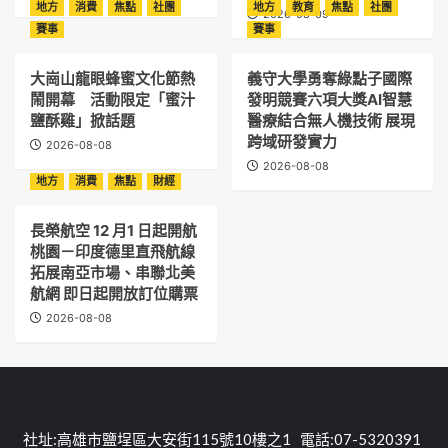
地方
消費
焦點
社團
地方
教育
焦點
社團
2026-08-09
賽事
賽事
大崗山龍眼蜂蜜文化節熱
義守大學勇奪綠點子國際
鬧開幕 活動限定「蜜汁
發明競賽六項大獎AI智慧
鹽酥雞」掀話題
醫療結合無人機技術 展現
跨域研發實力
2026-08-08
2026-08-08
地方
消費
焦點
財經
長榮航空 12 月1 日起開航
桃園－印度德里直飛航線
拓展南亞市場、串聯北美
航網 即日起開放訂位購票
2026-08-08
社址:高雄市鹽埕區大安街115號10樓之1 電話:07-5320391