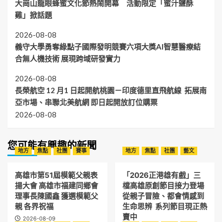
大崗山龍眼蜂蜜文化節熱鬧開幕 活動限定「蜜汁鹽酥
雞」掀話題
2026-08-08
義守大學勇奪綠點子國際發明競賽六項大獎AI智慧醫療結
合無人機技術 展現跨域研發實力
2026-08-08
長榮航空 12 月1 日起開航桃園－印度德里直飛航線 拓展南
亞市場、串聯北美航網 即日起開放訂位購票
2026-08-08
您可能有興趣的新聞
地方
焦點
社團
賽事
地方
焦點
社團
藝文
高雄市第51屆模範父親表
「2026正港雄有戲」三
揚大會 高雄市福建同鄉會
檔高雄原創節目接力登場
理事長陳國鑫 獲選模範父
從親子冒險、都會情感到
親 各界祝福
生命思辨 系列節目現正熱
賣中
2026-08-09