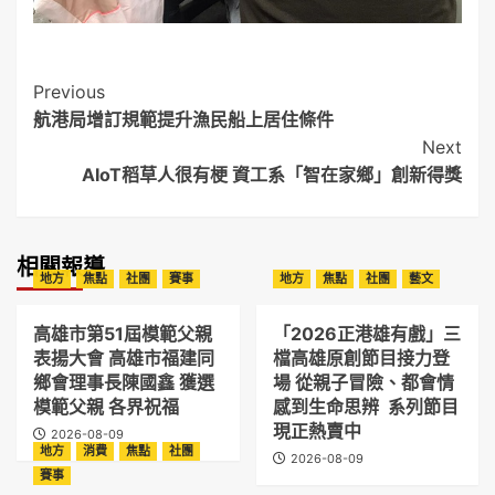
Post
Previous
航港局增訂規範提升漁民船上居住條件
Navigation
Next
AIoT稻草人很有梗 資工系「智在家鄉」創新得獎
相關報導
地方
焦點
社團
賽事
地方
焦點
社團
藝文
高雄市第51屆模範父親
「2026正港雄有戲」三
表揚大會 高雄市福建同
檔高雄原創節目接力登
鄉會理事長陳國鑫 獲選
場 從親子冒險、都會情
模範父親 各界祝福
感到生命思辨 系列節目
現正熱賣中
2026-08-09
地方
消費
焦點
社團
2026-08-09
賽事