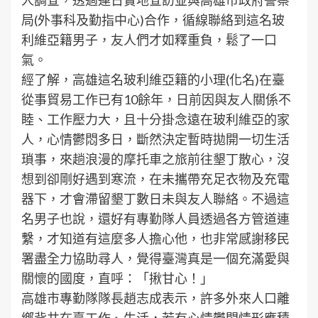
局(外事科及勤指中心)合作，循線聯絡到這名玻
利維亞籍男子，友人們才如釋重負，鬆了一口
氣。
經了解，高雄這名玻利維亞籍的小理(化名)在臺
從事貿易工作已有10餘年，日前因與友人關係不
睦、工作壓力大，且十分掛念遠在玻利維亞的家
人，心情鬱悶多日，斷然決定暫時拋開一切生活
瑣事，來趟浪漫的摩托車之旅前往墾丁散心，沒
想到卻剛好遇到寒流，在未攜帶充足衣物及充電
器下，才會滯留墾丁數日未與友人聯絡。不過這
名男子也說，還好有專勤隊人員透過各方管道連
繫，才知道有這麼多人擔心他，也非常感謝移民
署盡全力協助尋人，覺得臺灣真是一個充滿愛與
關懷的國度，直呼：「揪甘心！」
高雄市專勤隊隊長趙志成表示，許多外來人口離
鄉背井在臺工作、生活，若有心情鬱悶情形應積