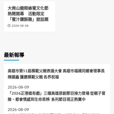
大崗山龍眼蜂蜜文化節
熱鬧開幕 活動限定
「蜜汁鹽酥雞」掀話題
2026-08-08
最新報導
高雄市第51屆模範父親表揚大會 高雄市福建同鄉會理事長
陳國鑫 獲選模範父親 各界祝福
2026-08-09
「2026正港雄有戲」三檔高雄原創節目接力登場 從親子冒
險、都會情感到生命思辨 系列節目現正熱賣中
2026-08-09