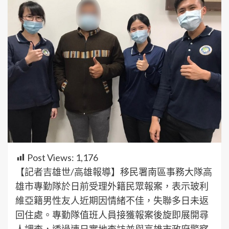
Post Views:
1,176
【記者吉雄世/高雄報導】移民署南區事務大隊高
雄市專勤隊於日前受理外籍民眾報案，表示玻利
維亞籍男性友人近期因情緒不佳，失聯多日未返
回住處。專勤隊值班人員接獲報案後旋即展開尋
人調查，透過連日實地查訪並與高雄市政府警察