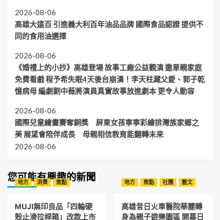
2026-08-06
高雄大遠百 引進義大利百年油品品牌 國際食品認證 提供不
同的食用油選擇
2026-08-06
《婚禮上的小抄》高雄登場 故事工廠公益觀演 邀單親家庭
免費看戲 程予希失眠4天後台崩潰！李天柱藏父愛、郭子乾
憶病母 編劇劉中薇將演員真實故事放進劇本 更令人動容
2026-08-06
國際兒童繪畫賽奪銅獎 屏東女孩寧寧彩繪排灣族家鄉之
美 展望會陪伴成長 母親相信教育能翻轉未來
2026-08-06
您可能有興趣的新聞
地方
消費
焦點
地方
焦點
社團
藝文
MUJI無印良品「四輪硬
高雄昔日火車醫院華麗轉
殼止滑拉桿箱」改款上市
身為親子遊樂園區 開幕日