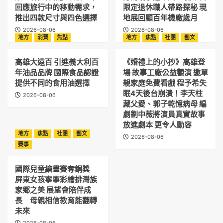
回應旅行中的移動需求，
限定退休職人帶路探秘 現
推出四款尺寸與四色選擇
地展回顧百年機廠歲月
2026-08-06
2026-08-06
地方
消費
焦點
地方
焦點
社團
藝文
高雄大遠百 引進義大利百
《婚禮上的小抄》高雄登
年油品品牌 國際食品認證
場 故事工廠公益觀演 邀單
提供不同的食用油選擇
親家庭免費看戲 程予希失
眠4天後台崩潰！李天柱
2026-08-06
藏父愛、郭子乾憶病母 編
劇劉中薇將演員真實故事
放進劇本 更令人動容
地方
焦點
社團
藝文
2026-08-06
賽事
國際兒童繪畫賽奪銅獎
屏東女孩寧寧彩繪排灣族
家鄉之美 展望會陪伴成
長 母親相信教育能翻轉
未來
2026-08-06