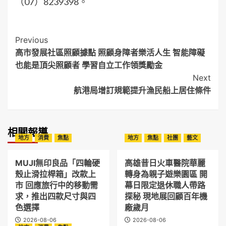
（07）8239398。
Post
Previous
高市發展社區照顧據點 照顧身障者樂活人生 智能障礙
Navigation
也能是頂尖照顧者 學習自立工作領獎勵金
Next
航港局增訂規範提升漁民船上居住條件
相關報導
地方
消費
焦點
地方
焦點
社團
藝文
MUJI無印良品「四輪硬
高雄昔日火車醫院華麗
殼止滑拉桿箱」改款上
轉身為親子遊樂園區 開
市 回應旅行中的移動需
幕日限定退休職人帶路
求，推出四款尺寸與四
探秘 現地展回顧百年機
色選擇
廠歲月
2026-08-06
2026-08-06