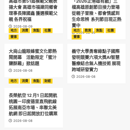
高雄市第51屆模範父親表
「2026正港雄有戲」三
揚大會 高雄市福建同鄉會
檔高雄原創節目接力登場
理事長陳國鑫 獲選模範父
從親子冒險、都會情感到
親 各界祝福
生命思辨 系列節目現正熱
賣中
2026-08-09
地方
消費
焦點
社團
地方
教育
焦點
社團
2026-08-09
賽事
賽事
大崗山龍眼蜂蜜文化節熱
義守大學勇奪綠點子國際
鬧開幕 活動限定「蜜汁
發明競賽六項大獎AI智慧
鹽酥雞」掀話題
醫療結合無人機技術 展現
跨域研發實力
2026-08-08
2026-08-08
地方
消費
焦點
財經
長榮航空 12 月1 日起開航
桃園－印度德里直飛航線
拓展南亞市場、串聯北美
航網 即日起開放訂位購票
2026-08-08