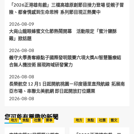
「2026正港雄有戲」三檔高雄原創節目接力登場 從親子冒
險、都會情感到生命思辨 系列節目現正熱賣中
2026-08-09
大崗山龍眼蜂蜜文化節熱鬧開幕 活動限定「蜜汁鹽酥
雞」掀話題
2026-08-08
義守大學勇奪綠點子國際發明競賽六項大獎AI智慧醫療結
合無人機技術 展現跨域研發實力
2026-08-08
長榮航空 12 月1 日起開航桃園－印度德里直飛航線 拓展南
亞市場、串聯北美航網 即日起開放訂位購票
2026-08-08
您可能有興趣的新聞
地方
焦點
社團
賽事
地方
焦點
社團
藝文