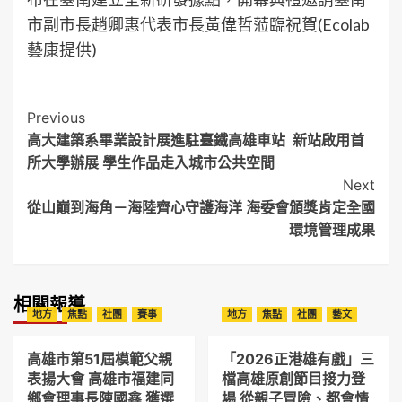
市副市長趙卿惠代表市長黃偉哲蒞臨祝賀(Ecolab
藝康提供)
Post
Previous
高大建築系畢業設計展進駐臺鐵高雄車站 新站啟用首
Navigation
所大學辦展 學生作品走入城市公共空間
Next
從山巔到海角－海陸齊心守護海洋 海委會頒獎肯定全國
環境管理成果
相關報導
地方
焦點
社團
賽事
地方
焦點
社團
藝文
高雄市第51屆模範父親
「2026正港雄有戲」三
表揚大會 高雄市福建同
檔高雄原創節目接力登
鄉會理事長陳國鑫 獲選
場 從親子冒險、都會情