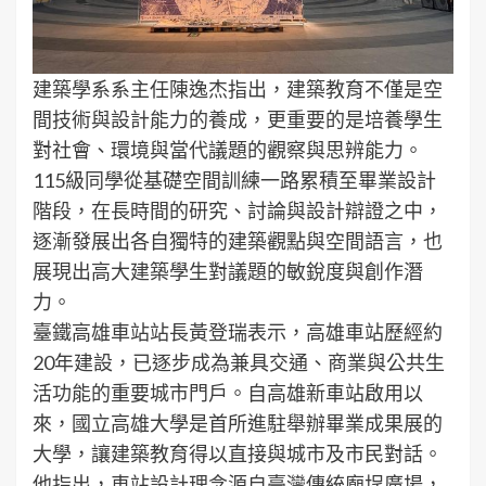
建築學系系主任陳逸杰指出，建築教育不僅是空
間技術與設計能力的養成，更重要的是培養學生
對社會、環境與當代議題的觀察與思辨能力。
115級同學從基礎空間訓練一路累積至畢業設計
階段，在長時間的研究、討論與設計辯證之中，
逐漸發展出各自獨特的建築觀點與空間語言，也
展現出高大建築學生對議題的敏銳度與創作潛
力。
臺鐵高雄車站站長黃登瑞表示，高雄車站歷經約
20年建設，已逐步成為兼具交通、商業與公共生
活功能的重要城市門戶。自高雄新車站啟用以
來，國立高雄大學是首所進駐舉辦畢業成果展的
大學，讓建築教育得以直接與城市及市民對話。
他指出，車站設計理念源自臺灣傳統廟埕廣場，