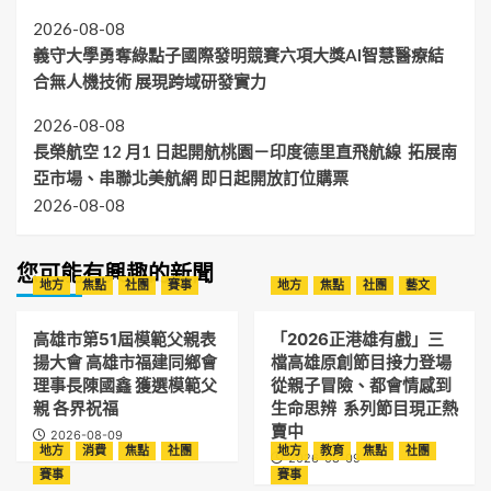
2026-08-08
義守大學勇奪綠點子國際發明競賽六項大獎AI智慧醫療結
合無人機技術 展現跨域研發實力
2026-08-08
長榮航空 12 月1 日起開航桃園－印度德里直飛航線 拓展南
亞市場、串聯北美航網 即日起開放訂位購票
2026-08-08
您可能有興趣的新聞
地方
焦點
社團
賽事
地方
焦點
社團
藝文
高雄市第51屆模範父親表
「2026正港雄有戲」三
揚大會 高雄市福建同鄉會
檔高雄原創節目接力登場
理事長陳國鑫 獲選模範父
從親子冒險、都會情感到
親 各界祝福
生命思辨 系列節目現正熱
賣中
2026-08-09
地方
消費
焦點
社團
地方
教育
焦點
社團
2026-08-09
賽事
賽事