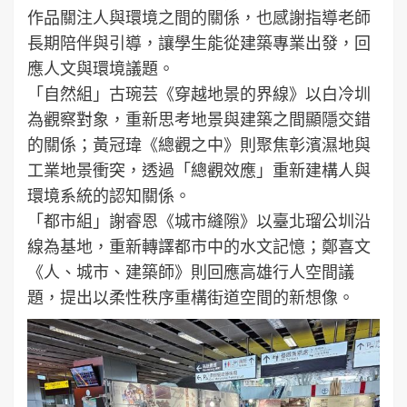
作品關注人與環境之間的關係，也感謝指導老師
長期陪伴與引導，讓學生能從建築專業出發，回
應人文與環境議題。
「自然組」古琬芸《穿越地景的界線》以白冷圳
為觀察對象，重新思考地景與建築之間顯隱交錯
的關係；黃冠瑋《總觀之中》則聚焦彰濱濕地與
工業地景衝突，透過「總觀效應」重新建構人與
環境系統的認知關係。
「都市組」謝睿恩《城市縫隙》以臺北瑠公圳沿
線為基地，重新轉譯都市中的水文記憶；鄭喜文
《人、城市、建築師》則回應高雄行人空間議
題，提出以柔性秩序重構街道空間的新想像。