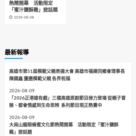
熱鬧開幕 活動限定
「蜜汁鹽酥雞」掀話題
2026-08-08
最新報導
高雄市第51屆模範父親表揚大會 高雄市福建同鄉會理事長
陳國鑫 獲選模範父親 各界祝福
2026-08-09
「2026正港雄有戲」三檔高雄原創節目接力登場 從親子冒
險、都會情感到生命思辨 系列節目現正熱賣中
2026-08-09
大崗山龍眼蜂蜜文化節熱鬧開幕 活動限定「蜜汁鹽酥
雞」掀話題