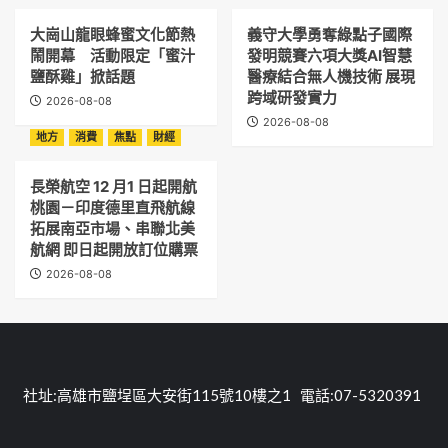
大崗山龍眼蜂蜜文化節熱
義守大學勇奪綠點子國際
鬧開幕 活動限定「蜜汁
發明競賽六項大獎AI智慧
鹽酥雞」掀話題
醫療結合無人機技術 展現
跨域研發實力
2026-08-08
2026-08-08
地方
消費
焦點
財經
長榮航空 12 月1 日起開航
桃園－印度德里直飛航線
拓展南亞市場、串聯北美
航網 即日起開放訂位購票
2026-08-08
社址:高雄市鹽埕區大安街115號10樓之1 電話:07-5320391