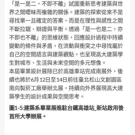
「是一是二，不即不離」試圖重新思考建築與世
界之間曖昧而複雜的關係。建築的探索從來不是
尋找單一且確定的答案，而是在理性與感性之間
不斷拉鋸、辯證與平衡。透過「是一也是二，亦
不即也不離」的思維狀態，回應設計過程中持續
變動的條件與矛盾，在流動與衝突之中尋找屬於
自己的空間語言與建築觀點，也呈現高大建築學
生對城市、生活與未來空間的多元想像。
本屆畢業設計展除已於高雄車站完成南展外，後
續也將於6月12日至14日前往臺北松山文創園區
南向製菸工廠舉辦北展，持續向外界展現高大建
築學生的設計成果與空間思考。
圖
1-5:
建築系畢業展進駐台鐵高雄站
_
新站啟用後
首所大學辦展。