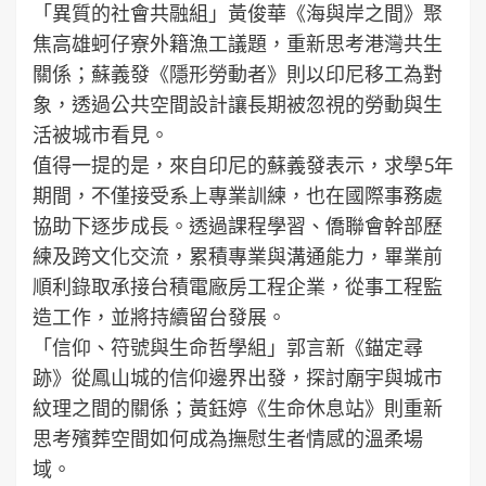
「異質的社會共融組」黃俊華《海與岸之間》聚
焦高雄蚵仔寮外籍漁工議題，重新思考港灣共生
關係；蘇義發《隱形勞動者》則以印尼移工為對
象，透過公共空間設計讓長期被忽視的勞動與生
活被城市看見。
值得一提的是，來自印尼的蘇義發表示，求學5年
期間，不僅接受系上專業訓練，也在國際事務處
協助下逐步成長。透過課程學習、僑聯會幹部歷
練及跨文化交流，累積專業與溝通能力，畢業前
順利錄取承接台積電廠房工程企業，從事工程監
造工作，並將持續留台發展。
「信仰、符號與生命哲學組」郭言新《錨定尋
跡》從鳳山城的信仰邊界出發，探討廟宇與城市
紋理之間的關係；黃鈺婷《生命休息站》則重新
思考殯葬空間如何成為撫慰生者情感的溫柔場
域。