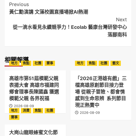
Post
Previous
黃仁勳演講 文藻校園直播場掀AI熱潮
Navigation
Next
從一滴水看見永續競爭力！Ecolab 藝康台灣研發中心
落腳南科
相關報導
地方
焦點
社團
賽事
地方
焦點
社團
藝文
高雄市第51屆模範父親
「2026正港雄有戲」三
表揚大會 高雄市福建同
檔高雄原創節目接力登
鄉會理事長陳國鑫 獲選
場 從親子冒險、都會情
模範父親 各界祝福
感到生命思辨 系列節目
現正熱賣中
2026-08-09
地方
消費
焦點
社團
2026-08-09
賽事
大崗山龍眼蜂蜜文化節