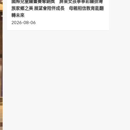
國際兒童繪畫賽奪銅獎 屏東女孩寧寧彩繪排灣
族家鄉之美 展望會陪伴成長 母親相信教育能翻
轉未來
2026-08-06