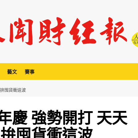
藝文
賽事
血拚囤貨衝這波
年慶 強勢開打 天天
血拚囤貨衝這波