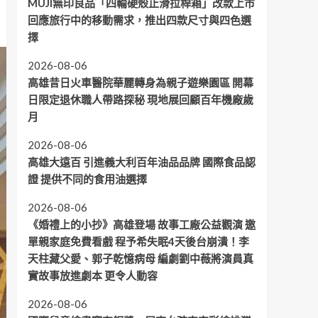
MUJI無印良品「四輪硬殼止滑拉桿箱」改款上市
回應旅行中的移動需求，推出四款尺寸與四色選
擇
2026-08-06
高雄昔日火車醫院華麗轉身為親子遊樂園區 開幕
日限定退休職人帶路探秘 現地展回顧百年機廠歲
月
2026-08-06
高雄大遠百 引進義大利百年油品品牌 國際食品認
證 提供不同的食用油選擇
2026-08-06
《婚禮上的小抄》高雄登場 故事工廠公益觀演 邀
單親家庭免費看戲 程予希失眠4天後台崩潰！李
天柱藏父愛、郭子乾憶病母 編劇劉中薇將演員真
實故事放進劇本 更令人動容
2026-08-06