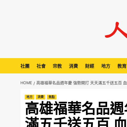
Skip
to
content
社團
社會
宗教
消費
財經
地方
教育
HOME
高雄福華名品週年慶 強勢開打 天天滿五千送五百 
地方
消費
焦點
高雄福華名品週
滿五千送五百 