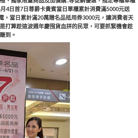
禮、獨家限量商品及加價購..等促銷優惠，指定專櫃單櫃
至6月4日首7日尊爵卡貴賓當日單櫃累計消費滿5000元送
電，當日累計滿20萬贈名品抵用券3000元，讓消費者天
是打
算趁這波週年慶囤貨血拼的民眾
，
可要抓緊機會
趁
賺到。