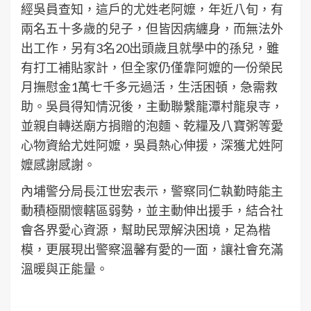
經吳員查知，這戶的尤姓老阿嬤，年近八旬，有
兩名五十多歲的兒子，但皆因病纏身，而無法外
出工作，另有3名20出頭歲且就學中的孫兒，雖
有打工補貼家計，但全家仍僅靠阿嬤的一份榮民
月撫慰金1萬七千多元過活，生活困頓，急需救
助。吳員得知情況後，主動聯繫龍潭村龍泉寺，
並親自轉送廟方捐贈的泡麵、乾糧及八寶粥等愛
心物資給尤姓阿嬤，吳員熱心伸援，深獲尤姓阿
嬤感謝感謝。
內埔警分局長江世宏表示，警察同仁執勤時能主
動積極關懷轄區弱勢，並主動伸出援手，結合社
會各界愛心資源，幫助民眾解決困境，足為楷
模，更展現出警察溫馨有愛的一面，讓社會充滿
溫暖與正能量。