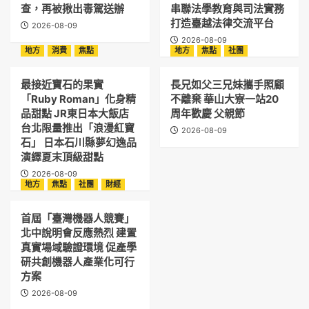
查，再被揪出毒駕送辦
串聯法學教育與司法實務
打造臺越法律交流平台
2026-08-09
2026-08-09
地方
消費
焦點
地方
焦點
社團
最接近寶石的果實
長兄如父三兄妹攜手照顧
「Ruby Roman」化身精
不離棄 華山大寮一站20
品甜點 JR東日本大飯店
周年歡慶 父親節
台北限量推出「浪漫紅寶
2026-08-09
石」 日本石川縣夢幻逸品
演繹夏末頂級甜點
2026-08-09
地方
焦點
社團
財經
首屆「臺灣機器人競賽」
北中說明會反應熱烈 建置
真實場域驗證環境 促產學
研共創機器人產業化可行
方案
2026-08-09