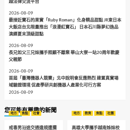
越法律交流平台
2026-08-09
最接近寶石的果實「Ruby Roman」化身精品甜點 JR東日本
大飯店台北限量推出「浪漫紅寶石」 日本石川縣夢幻逸品
演繹夏末頂級甜點
2026-08-09
長兄如父三兄妹攜手照顧不離棄 華山大寮一站20周年歡慶
父親節
2026-08-09
首屆「臺灣機器人競賽」北中說明會反應熱烈 建置真實場
域驗證環境 促產學研共創機器人產業化可行方案
2026-08-09
您可能有興趣的新聞
地方
焦點
社會
地方
教育
焦點
社團
戒毒男沿途交通違規遭攔
高雄大學攜手越南姊妹校