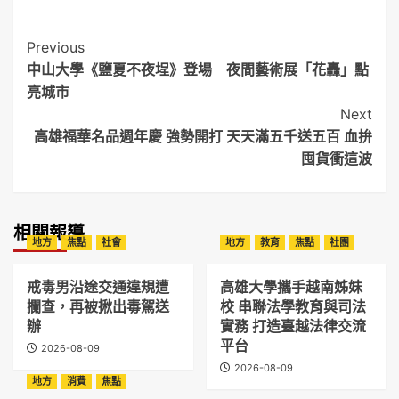
Post
Previous
中山大學《鹽夏不夜埕》登場 夜間藝術展「花轟」點
Navigation
亮城市
Next
高雄福華名品週年慶 強勢開打 天天滿五千送五百 血拚
囤貨衝這波
相關報導
地方
焦點
社會
地方
教育
焦點
社團
戒毒男沿途交通違規遭
高雄大學攜手越南姊妹
攔查，再被揪出毒駕送
校 串聯法學教育與司法
辦
實務 打造臺越法律交流
平台
2026-08-09
2026-08-09
地方
消費
焦點