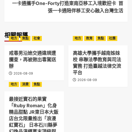
一卡通攜手One-Forty打造東南亞移工入境歡迎卡 首
張一卡通陪伴移工安心融入台灣生活
相關報導
地方
焦點
社會
地方
教育
焦點
社團
戒毒男沿途交通違規遭
高雄大學攜手越南姊妹
攔查，再被揪出毒駕送
校 串聯法學教育與司法
辦
實務 打造臺越法律交流
平台
2026-08-09
2026-08-09
地方
消費
焦點
最接近寶石的果實
「Ruby Roman」化身
精品甜點 JR東日本大飯
店台北限量推出「浪漫
紅寶石」 日本石川縣夢
幻逸品演繹夏末頂級甜