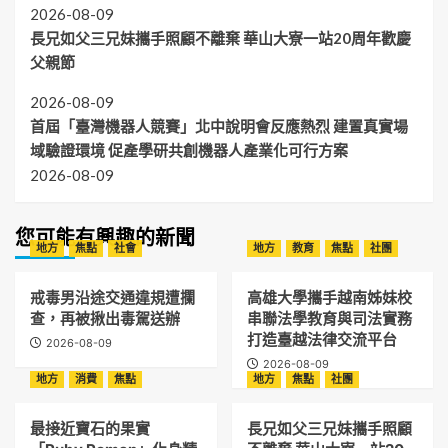
2026-08-09
長兄如父三兄妹攜手照顧不離棄 華山大寮一站20周年歡慶
父親節
2026-08-09
首屆「臺灣機器人競賽」北中說明會反應熱烈 建置真實場
域驗證環境 促產學研共創機器人產業化可行方案
2026-08-09
您可能有興趣的新聞
地方
焦點
社會
地方
教育
焦點
社團
戒毒男沿途交通違規遭攔
高雄大學攜手越南姊妹校
查，再被揪出毒駕送辦
串聯法學教育與司法實務
打造臺越法律交流平台
2026-08-09
2026-08-09
地方
消費
焦點
地方
焦點
社團
最接近寶石的果實
長兄如父三兄妹攜手照顧