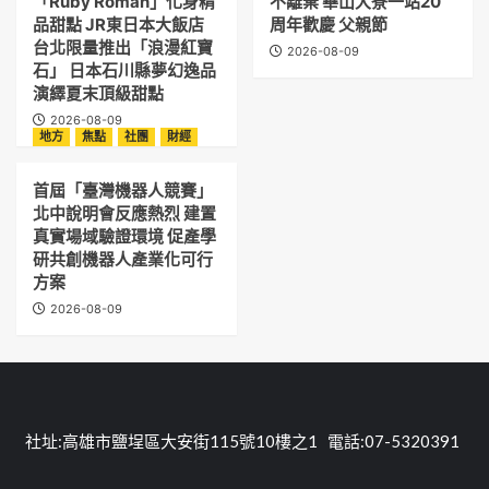
「Ruby Roman」化身精
不離棄 華山大寮一站20
品甜點 JR東日本大飯店
周年歡慶 父親節
台北限量推出「浪漫紅寶
2026-08-09
石」 日本石川縣夢幻逸品
演繹夏末頂級甜點
2026-08-09
地方
焦點
社團
財經
首屆「臺灣機器人競賽」
北中說明會反應熱烈 建置
真實場域驗證環境 促產學
研共創機器人產業化可行
方案
2026-08-09
社址:高雄市鹽埕區大安街115號10樓之1 電話:07-5320391