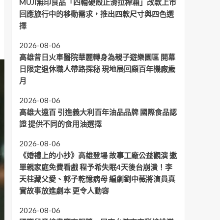
MUJI無印良品「四輪硬殼止滑拉桿箱」改款上市
回應旅行中的移動需求，推出四款尺寸與四色選
擇
2026-08-06
高雄昔日火車醫院華麗轉身為親子遊樂園區 開幕
日限定退休職人帶路探秘 現地展回顧百年機廠歲
月
2026-08-06
高雄大遠百 引進義大利百年油品品牌 國際食品認
證 提供不同的食用油選擇
2026-08-06
《婚禮上的小抄》高雄登場 故事工廠公益觀演 邀
單親家庭免費看戲 程予希失眠4天後台崩潰！李
天柱藏父愛、郭子乾憶病母 編劇劉中薇將演員真
實故事放進劇本 更令人動容
2026-08-06