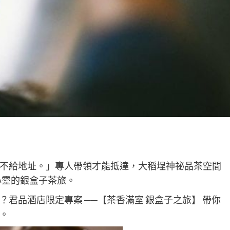
不給地址。」專人帶領才能抵達，大稻埕神祕品茶空間
場洗滌心靈的銀盒子茶旅。
君品酒店限定專案 ──【茶香滿室 銀盒子之旅】 帶你
。