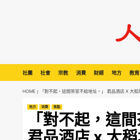
Skip
to
content
社團
社會
宗教
消費
財經
地方
教育
HOME
「對不起，這間茶室不給地址。」 君品酒店 X 大稻
地方
消費
焦點
「對不起，這間
君品酒店 x 大