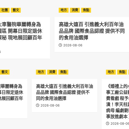
社團
藝文
地方
消費
焦點
火車醫院華麗轉身為
高雄大遠百 引進義大利百年油
園區 開幕日限定退休
品品牌 國際食品認證 提供不同
探秘 現地展回顧百年
的食用油選擇
2026-08-06
6
藝文
地方
消費
焦點
地方
焦點
院華麗轉身為
高雄大遠百 引進義大利百年油
《婚禮上的
幕日限定退休
品品牌 國際食品認證 提供不
事工廠公益
地展回顧百年
同的食用油選擇
費看戲 程
潰！李天柱
2026-08-06
病母 編劇
事放進劇本
2026-08-0