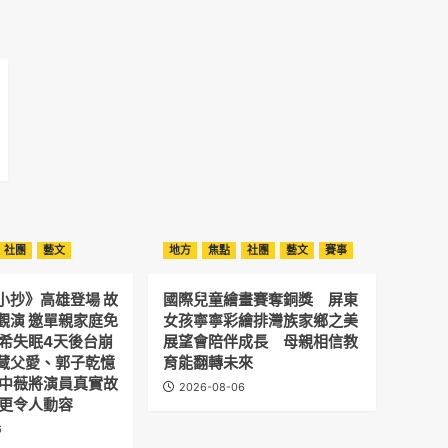
社團
藝文
地方
焦點
社團
藝文
賽事
小抄》高雄登場 故
國際兒童繪畫賽奪銅獎 屏東
觀演 邀單親家庭免
女孩寧寧彩繪排灣族家鄉之美
予希失眠4天後台崩
展望會陪伴成長 母親相信教
藏父愛、郭子乾憶
育能翻轉未來
劉中薇將演員真實故
2026-08-06
 更令人動容
6