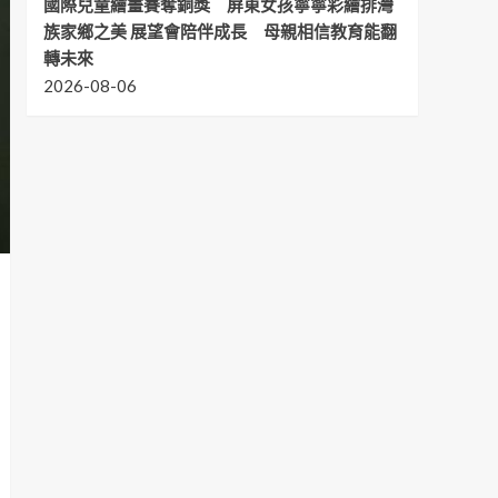
國際兒童繪畫賽奪銅獎 屏東女孩寧寧彩繪排灣
族家鄉之美 展望會陪伴成長 母親相信教育能翻
轉未來
2026-08-06