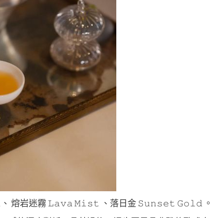
岩迷霧 𝙻𝚊𝚟𝚊 𝙼𝚒𝚜𝚝 、落日金 𝚂𝚞𝚗𝚜𝚎𝚝 𝙶𝚘𝚕𝚍 。