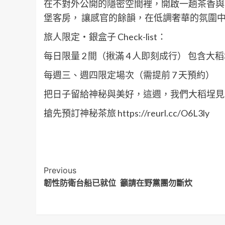
在不對外公開的隱密空間裡，開啟一趟茶香與
堡客房， 讓感官的餘韻，在低調奢華的氛圍
旅人限定・銀盒子 Check-list：
每日限量 2 間（揪滿 4 人即刻成行） 包含
每週三、週四限定場次（需提前 7 天預約）
把日子留給神秘與美好，這週，我們大稻埕見
搶先預訂神秘茶旅 https://reurl.cc/O6L3ly
Post
Previous
韌性防衛台船已就位 籲請在野黨團勿斷炊
Navigation