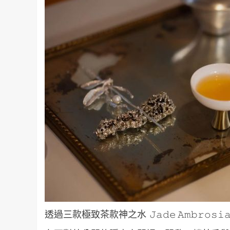
透過三款極致茶款神之水 𝙹𝚊𝚍𝚎 𝙰𝚖𝚋𝚛𝚘𝚜𝚒𝚊、 熔