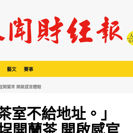
藝文
賽事
埕開蘭茶 開啟感官體驗
茶室不給地址。」
稻埕開蘭茶 開啟感官