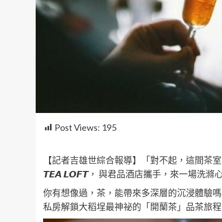
Post Views:
195
【記者吉雄世綜合報導】「對不起，這間茶室
𝙏𝙀𝘼 𝙇𝙊𝙁𝙏， 與君品酒店攜手，來一
你有想像過，茶，能帶來多深層的沉浸體驗嗎？
私房解鎖大稻埕最神祕的「開蘭茶」品茶旅程