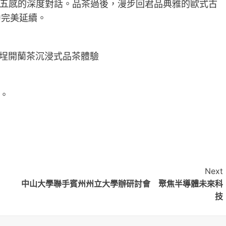
五感的深度對話。品茶過後，漫步回君品典雅的歐式古
中完美延續。
大稻埕開蘭茶沉浸式品茶體驗
。
Next
中山大學聯手賓州州立大學辦研討會 聚焦半導體未來科
技