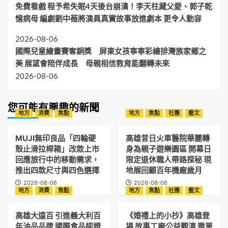
免費看戲 程予希失眠4天後台崩潰！李天柱藏父愛、郭子乾
憶病母 編劇劉中薇將演員真實故事放進劇本 更令人動容
2026-08-06
國際兒童繪畫賽奪銅獎 屏東女孩寧寧彩繪排灣族家鄉之
美 展望會陪伴成長 母親相信教育能翻轉未來
2026-08-06
您可能有興趣的新聞
地方
消費
焦點
地方
焦點
社團
藝文
MUJI無印良品「四輪硬
高雄昔日火車醫院華麗轉
殼止滑拉桿箱」改款上市
身為親子遊樂園區 開幕日
回應旅行中的移動需求，
限定退休職人帶路探秘 現
推出四款尺寸與四色選擇
地展回顧百年機廠歲月
2026-08-06
2026-08-06
地方
消費
焦點
地方
焦點
社團
藝文
高雄大遠百 引進義大利百
《婚禮上的小抄》高雄登
年油品品牌 國際食品認證
場 故事工廠公益觀演 邀單