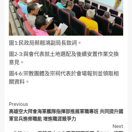
圖1:民政局蔡翹鴻副局長致詞。
圖2-3:與會代表就土地選配及後續安置作業交換
意見。
圖4-6:宗教團體及宗祠代表於會場報到並領取相
關資料。
Post
Previous
高雄空大拜會海軍艦隊指揮部推展軍職專班 共同提升國
Navigation
軍官兵進修職能 增進職涯競爭力
Next