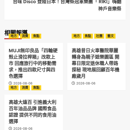
台味 Disco 登陸日本！台灣祭冠軍樂團「 RIKI」嗨翻
神戶音樂祭
相關報導
地方
消費
焦點
地方
焦點
社團
藝文
MUJI無印良品「四輪硬
高雄昔日火車醫院華麗
殼止滑拉桿箱」改款上
轉身為親子遊樂園區 開
市 回應旅行中的移動需
幕日限定退休職人帶路
求，推出四款尺寸與四
探秘 現地展回顧百年機
色選擇
廠歲月
2026-08-06
2026-08-06
地方
消費
焦點
高雄大遠百 引進義大利
百年油品品牌 國際食品
認證 提供不同的食用油
選擇
2026-08-06