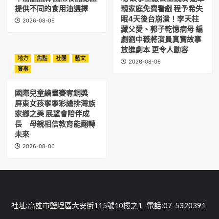
提供不同的食用油選擇
親家庭免費看戲 程予希失
眠4天後台崩潰！李天柱
2026-08-06
藏父愛、郭子乾憶病母 編
劇劉中薇將演員真實故事
放進劇本 更令人動容
地方
焦點
社團
藝文
2026-08-06
賽事
國際兒童繪畫賽奪銅獎
屏東女孩寧寧彩繪排灣族
家鄉之美 展望會陪伴成
長 母親相信教育能翻轉
未來
2026-08-06
社址:高雄市鹽埕區大安街115號10樓之1 電話:07-5320391