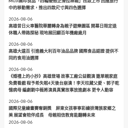
MUJI無印良品「四輪硬殼止滑拉桿箱」改款上市 回應旅行
中的移動需求，推出四款尺寸與四色選擇
2026-08-06
高雄昔日火車醫院華麗轉身為親子遊樂園區 開幕日限定退
休職人帶路探秘 現地展回顧百年機廠歲月
2026-08-06
高雄大遠百 引進義大利百年油品品牌 國際食品認證 提供不
同的食用油選擇
2026-08-06
《婚禮上的小抄》高雄登場 故事工廠公益觀演 邀單親家庭
免費看戲 程予希失眠4天後台崩潰！李天柱藏父愛、郭子乾
憶病母 編劇劉中薇將演員真實故事放進劇本 更令人動容
2026-08-06
國際兒童繪畫賽奪銅獎 屏東女孩寧寧彩繪排灣族家鄉之
美 展望會陪伴成長 母親相信教育能翻轉未來
2026-08-06