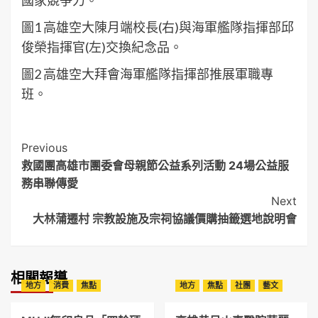
圖1 高雄空大陳月端校長(右)與海軍艦隊指揮部邱
俊榮指揮官(左)交換紀念品。
圖2 高雄空大拜會海軍艦隊指揮部推展軍職專
班。
Post
Previous
救國團高雄市團委會母親節公益系列活動 24場公益服
Navigation
務串聯傳愛
Next
大林蒲遷村 宗教設施及宗祠協議價購抽籤選地說明會
相關報導
地方
消費
焦點
地方
焦點
社團
藝文