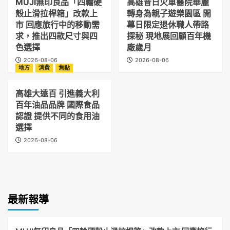
MUJI無印良品「四輪硬
高雄昔日火車醫院華麗
殼止滑拉桿箱」改款上
轉身為親子遊樂園區 開
市 回應旅行中的移動需
幕日限定退休職人帶路
求，推出四款尺寸與四
探秘 現地展回顧百年機
色選擇
廠歲月
2026-08-06
2026-08-06
地方
消費
焦點
高雄大遠百 引進義大利
百年油品品牌 國際食品
認證 提供不同的食用油
選擇
2026-08-06
最新報導