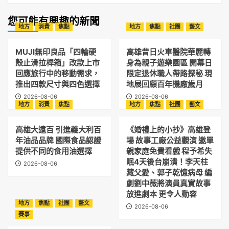
您可能有興趣的新聞
地方
消費
焦點
地方
焦點
社團
藝文
MUJI無印良品「四輪硬
高雄昔日火車醫院華麗轉
殼止滑拉桿箱」改款上市
身為親子遊樂園區 開幕日
回應旅行中的移動需求，
限定退休職人帶路探秘 現
推出四款尺寸與四色選擇
地展回顧百年機廠歲月
2026-08-06
2026-08-06
地方
消費
焦點
地方
焦點
社團
藝文
高雄大遠百 引進義大利百
《婚禮上的小抄》高雄登
年油品品牌 國際食品認證
場 故事工廠公益觀演 邀單
提供不同的食用油選擇
親家庭免費看戲 程予希失
眠4天後台崩潰！李天柱
2026-08-06
藏父愛、郭子乾憶病母 編
劇劉中薇將演員真實故事
放進劇本 更令人動容
地方
焦點
社團
藝文
2026-08-06
賽事