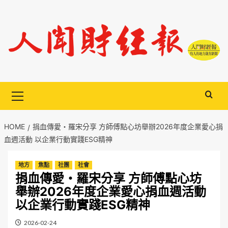
Skip
to
content
Primary
Menu
HOME
捐血傳愛・羅宋分享 方師傅點心坊舉辦2026年度企業愛心捐
血週活動 以企業行動實踐ESG精神
地方
焦點
社團
社會
捐血傳愛・羅宋分享 方師傅點心坊
舉辦2026年度企業愛心捐血週活動
以企業行動實踐ESG精神
2026-02-24