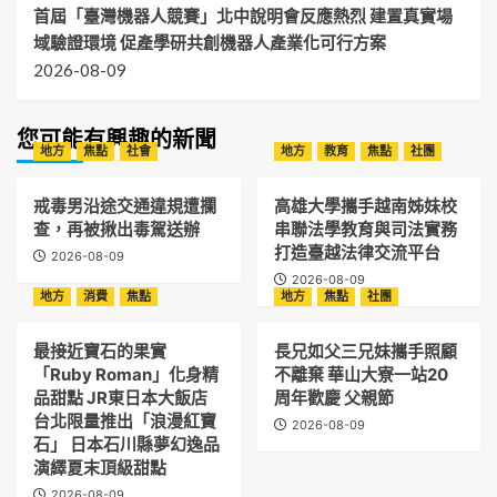
首屆「臺灣機器人競賽」北中說明會反應熱烈 建置真實場
域驗證環境 促產學研共創機器人產業化可行方案
2026-08-09
您可能有興趣的新聞
地方
焦點
社會
地方
教育
焦點
社團
戒毒男沿途交通違規遭攔
高雄大學攜手越南姊妹校
查，再被揪出毒駕送辦
串聯法學教育與司法實務
打造臺越法律交流平台
2026-08-09
2026-08-09
地方
消費
焦點
地方
焦點
社團
最接近寶石的果實
長兄如父三兄妹攜手照顧
「Ruby Roman」化身精
不離棄 華山大寮一站20
品甜點 JR東日本大飯店
周年歡慶 父親節
台北限量推出「浪漫紅寶
2026-08-09
石」 日本石川縣夢幻逸品
演繹夏末頂級甜點
2026-08-09