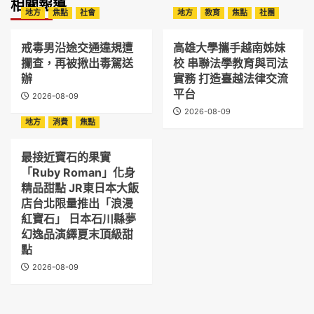
相關報導
地方
焦點
社會
地方
教育
焦點
社團
戒毒男沿途交通違規遭
高雄大學攜手越南姊妹
攔查，再被揪出毒駕送
校 串聯法學教育與司法
辦
實務 打造臺越法律交流
平台
2026-08-09
2026-08-09
地方
消費
焦點
最接近寶石的果實
「Ruby Roman」化身
精品甜點 JR東日本大飯
店台北限量推出「浪漫
紅寶石」 日本石川縣夢
幻逸品演繹夏末頂級甜
點
2026-08-09