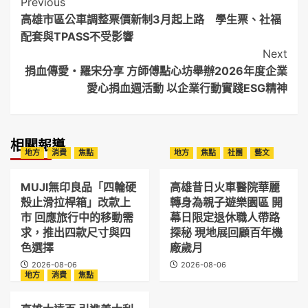
Post
Previous
高雄市區公車調整票價新制3月起上路 學生票、社福
Navigation
配套與TPASS不受影響
Next
捐血傳愛・羅宋分享 方師傅點心坊舉辦2026年度企業
愛心捐血週活動 以企業行動實踐ESG精神
相關報導
地方
消費
焦點
地方
焦點
社團
藝文
MUJI無印良品「四輪硬
高雄昔日火車醫院華麗
殼止滑拉桿箱」改款上
轉身為親子遊樂園區 開
市 回應旅行中的移動需
幕日限定退休職人帶路
求，推出四款尺寸與四
探秘 現地展回顧百年機
色選擇
廠歲月
2026-08-06
2026-08-06
地方
消費
焦點