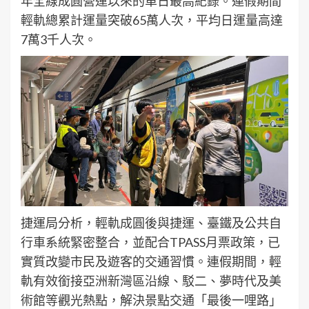
年全線成圓營運以來的單日最高紀錄。連假期間
輕軌總累計運量突破65萬人次，平均日運量高達
7萬3千人次。
捷運局分析，輕軌成圓後與捷運、臺鐵及公共自
行車系統緊密整合，並配合TPASS月票政策，已
實質改變市民及遊客的交通習慣。連假期間，輕
軌有效銜接亞洲新灣區沿線、駁二、夢時代及美
術館等觀光熱點，解決景點交通「最後一哩路」