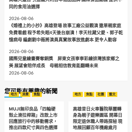
同的食用油選擇
2026-08-06
《婚禮上的小抄》高雄登場 故事工廠公益觀演 邀單親家庭
免費看戲 程予希失眠4天後台崩潰！李天柱藏父愛、郭子乾
憶病母 編劇劉中薇將演員真實故事放進劇本 更令人動容
2026-08-06
國際兒童繪畫賽奪銅獎 屏東女孩寧寧彩繪排灣族家鄉之
美 展望會陪伴成長 母親相信教育能翻轉未來
2026-08-06
您可能有興趣的新聞
地方
消費
焦點
地方
焦點
社團
藝文
MUJI無印良品「四輪硬
高雄昔日火車醫院華麗轉
殼止滑拉桿箱」改款上市
身為親子遊樂園區 開幕日
回應旅行中的移動需求，
限定退休職人帶路探秘 現
推出四款尺寸與四色選擇
地展回顧百年機廠歲月