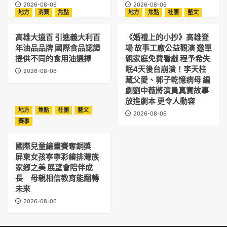
2026-08-06
2026-08-06
地方
消費
焦點
地方
焦點
社團
藝文
高雄大遠百 引進義大利百
《婚禮上的小抄》高雄登
年油品品牌 國際食品認證
場 故事工廠公益觀演 邀單
提供不同的食用油選擇
親家庭免費看戲 程予希失
眠4天後台崩潰！李天柱
2026-08-06
藏父愛、郭子乾憶病母 編
劇劉中薇將演員真實故事
放進劇本 更令人動容
地方
焦點
社團
藝文
2026-08-06
賽事
國際兒童繪畫賽奪銅獎
屏東女孩寧寧彩繪排灣族
家鄉之美 展望會陪伴成
長 母親相信教育能翻轉
未來
2026-08-06