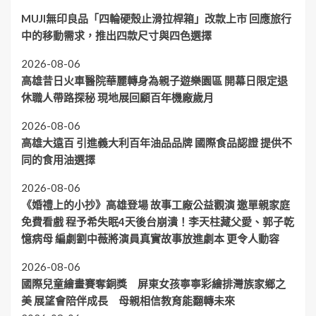
MUJI無印良品「四輪硬殼止滑拉桿箱」改款上市 回應旅行
中的移動需求，推出四款尺寸與四色選擇
2026-08-06
高雄昔日火車醫院華麗轉身為親子遊樂園區 開幕日限定退
休職人帶路探秘 現地展回顧百年機廠歲月
2026-08-06
高雄大遠百 引進義大利百年油品品牌 國際食品認證 提供不
同的食用油選擇
2026-08-06
《婚禮上的小抄》高雄登場 故事工廠公益觀演 邀單親家庭
免費看戲 程予希失眠4天後台崩潰！李天柱藏父愛、郭子乾
憶病母 編劇劉中薇將演員真實故事放進劇本 更令人動容
2026-08-06
國際兒童繪畫賽奪銅獎 屏東女孩寧寧彩繪排灣族家鄉之
美 展望會陪伴成長 母親相信教育能翻轉未來