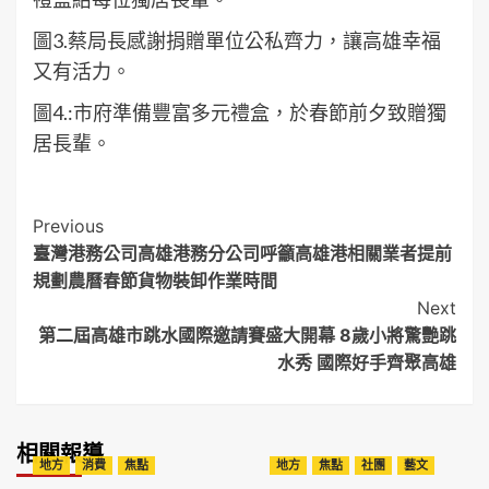
圖3.蔡局長感謝捐贈單位公私齊力，讓高雄幸福
又有活力。
圖4.:市府準備豐富多元禮盒，於春節前夕致贈獨
居長輩。
Post
Previous
臺灣港務公司高雄港務分公司呼籲高雄港相關業者提前
Navigation
規劃農曆春節貨物裝卸作業時間
Next
第二屆高雄市跳水國際邀請賽盛大開幕 8歲小將驚艷跳
水秀 國際好手齊聚高雄
相關報導
地方
消費
焦點
地方
焦點
社團
藝文