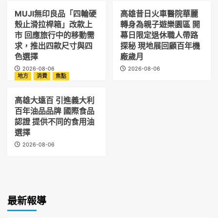
MUJI無印良品「四輪硬
高雄昔日火車醫院華麗
殼止滑拉桿箱」改款上
轉身為親子遊樂園區 開
市 回應旅行中的移動需
幕日限定退休職人帶路
求，推出四款尺寸與四
探秘 現地展回顧百年機
色選擇
廠歲月
2026-08-06
2026-08-06
地方
消費
焦點
高雄大遠百 引進義大利
百年油品品牌 國際食品
認證 提供不同的食用油
選擇
2026-08-06
最新報導