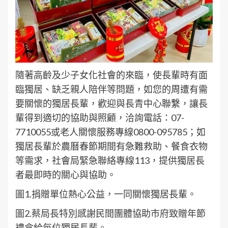
隨著高齡及少子女化社會的來臨，使長輩時有面
臨獨居、缺乏親人陪伴等問題，如您的周遭有需
要關懷的獨居長輩，歡迎與長青中心聯繫，讓長
輩得到適切的協助與照顧，洽詢電話：07-
7710055或老人關懷服務專線0800-095785；如
獨居長輩於農曆春節期間有急難救助、餐食衣物
等需求，社會局緊急聯絡專線113，提供獨居長
者最即時的關心與協助。
圖1.捐贈單位熱心公益，一同關懷獨居長輩。
圖2.蔡局長特別感謝民間團體協助市府致贈年節
禮盒給每位獨居長輩。