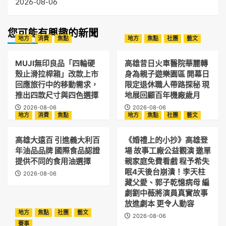
2026-08-06
您可能有興趣的新聞
地方
消費
焦點
地方
焦點
社團
藝文
MUJI無印良品「四輪硬
高雄昔日火車醫院華麗轉
殼止滑拉桿箱」改款上市
身為親子遊樂園區 開幕日
回應旅行中的移動需求，
限定退休職人帶路探秘 現
推出四款尺寸與四色選擇
地展回顧百年機廠歲月
2026-08-06
2026-08-06
地方
消費
焦點
地方
焦點
社團
藝文
高雄大遠百 引進義大利百
《婚禮上的小抄》高雄登
年油品品牌 國際食品認證
場 故事工廠公益觀演 邀單
提供不同的食用油選擇
親家庭免費看戲 程予希失
眠4天後台崩潰！李天柱
2026-08-06
藏父愛、郭子乾憶病母 編
劇劉中薇將演員真實故事
放進劇本 更令人動容
地方
焦點
社團
藝文
2026-08-06
賽事