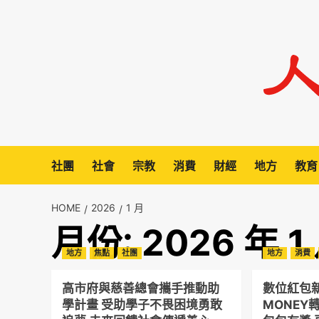
Skip
to
content
社團
社會
宗教
消費
財經
地方
教育
HOME
2026
1 月
月份:
2026 年 1
地方
焦點
社團
地方
消費
高市府與慈善總會攜手推動助
數位紅包新
學計畫 受助學子不畏困境勇敢
MONEY