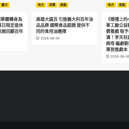
空
藝文
地方
消費
焦點
地方
焦點
首
家
簽
院華麗轉身為
高雄大遠百 引進義大利百年油
《婚禮上的
署
幕日限定退休
品品牌 國際食品認證 提供不
事工廠公益
加
地展回顧百年
同的食用油選擇
費看戲 程
入
潰！李天柱
2026-08-06
IATA「數
病母 編劇
位
事放進劇本
領
導
2026-08-0
0」
章
程」
成
員