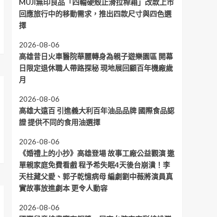
MUJI無印良品「四輪硬殼止滑拉桿箱」改款上市
回應旅行中的移動需求，推出四款尺寸與四色選
擇
2026-08-06
高雄昔日火車醫院華麗轉身為親子遊樂園區 開幕
日限定退休職人帶路探秘 現地展回顧百年機廠歲
月
2026-08-06
高雄大遠百 引進義大利百年油品品牌 國際食品認
證 提供不同的食用油選擇
2026-08-06
《婚禮上的小抄》高雄登場 故事工廠公益觀演 邀
單親家庭免費看戲 程予希失眠4天後台崩潰！李
天柱藏父愛、郭子乾憶病母 編劇劉中薇將演員真
實故事放進劇本 更令人動容
2026-08-06