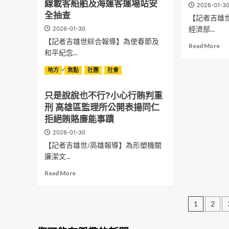
院
存
線載客船舶及海運客運場站安
2026-01-3
警
受
太
好
全抽查
【記者吉雄
與
助
空
友
美
經濟部...
2026-01-30
學
中
雙
國
子
心
【記者吉雄世綜合報導】為使春節及
人
Re
Read More
DEA
不
科
齊
和平紀念...
mo
跨
畏
工
開
ab
國
困
Read
館
Read More
運
地方
焦點
社團
社會
園
聯
境
more
珍
包
管
手
勇
about
奶
包
局
只是說說也不行?小心行賄判重
海
敢
航
文
有
召
上
刑 高雄區監理所公開表揚同仁
追
港
化
獎
開
攔
夢
局
館
拒絕賄賂廉能事蹟
再
春
截
未
強
共
抽
節
2026-01-30
雜
來
化
同
台
安
【記者吉雄世/高雄報導】為形塑機關
貨
回
春
合
積
全
輪
饋
節
廉潔文...
作
電
協
破
社
及
辦
等
調
Read
Read More
獲
會
和
理
值
more
近
傳
平
「
儲
強
about
1300
遞
紀
家
值
文
化
只
公
1
2
善
念
科
金
園
是
斤
心
日
技
章
區
說
毒
連
寶
防