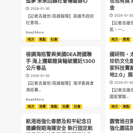
追夢 未來回饋社會傳遞善心
包包有獎
金
2026-01-30
【記者吉雄世/高雄報導】高雄市政府
2026-01-3
社會局...
【記者吉雄
氣，一...
Read
Read More
more
Re
Read More
地方
焦點
社會
地方
教育
about
mo
高
ab
檢調海巡警與美國DEA跨國聯
國研院、
市
數
府
手 海上攔截雜貨輪破獲近1300
珍奶文化
位
與
紅
公斤毒品
家科技寶
慈
包
地2.0」
2026-01-30
善
新
總
【記者吉雄世/高雄報導】海洋委員會
2026-01-3
玩
會
法
海巡署...
【記者吉雄
攜
一
國家實驗...
Read
手
Read More
卡
more
推
Re
通
Read More
地方
消費
焦點
社團
社會
地方
焦點
about
動
mo
iP
檢
助
ab
MO
航港局強化春節及和平紀念日
園管局召
調
學
國
轉
海
計
連續假期海運安全 執行固定航
強化園區
研
帳
巡
畫