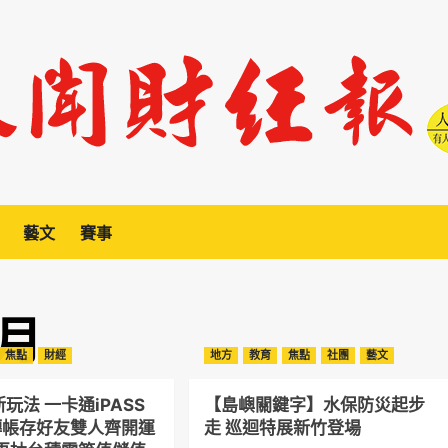
藝文
賽事
 月
焦點
財經
地方
教育
焦點
社團
藝文
玩法 一卡通iPASS
【島嶼關鍵字】水保防災起步
轉帳存好友雙人齊開運
走 巡迴特展新竹登場