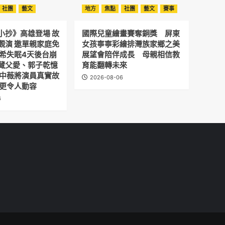
社團
藝文
地方
焦點
社團
藝文
賽事
小抄》高雄登場 故
國際兒童繪畫賽奪銅獎 屏東
觀演 邀單親家庭免
女孩寧寧彩繪排灣族家鄉之美
予希失眠4天後台崩
展望會陪伴成長 母親相信教
藏父愛、郭子乾憶
育能翻轉未來
劉中薇將演員真實故
2026-08-06
 更令人動容
6