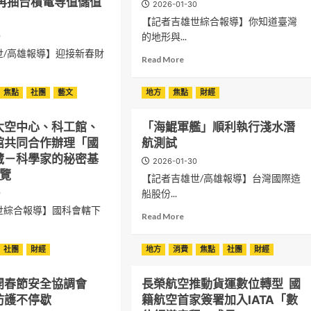
 再抽台積電等值儲值
2026-01-30
【記者吉雄世綜合報導】你知道臺灣
的地形與...
0
世/高雄報導】迎接新春財
Read
Read More
more
about
ad
焦點
社團
藝文
地方
焦點
財經
【島
re
嶼
out
關
太空中心、科工館、
「海鯤軍艦」順利執行淺水潛
鍵
館共同合作辦理「國
航測試
字】
藏－科學家的秘密基
2026-01-30
水
展覽
保
【記者吉雄世/高雄報導】台灣國際造
防
船股份...
0
災
世綜合報導】國科會轄下
Read
起
Read More
more
步
about
走
ad
社團
財經
地方
消費
焦點
社團
財經
「海
巡
re
ASS
鯤
迴
out
NEY
軍
特
開春節安全協調會
長榮航空推動貨運數位轉型 國
艦」
展
防護不停歇
籍航空首家簽署加入IATA「數
順
新