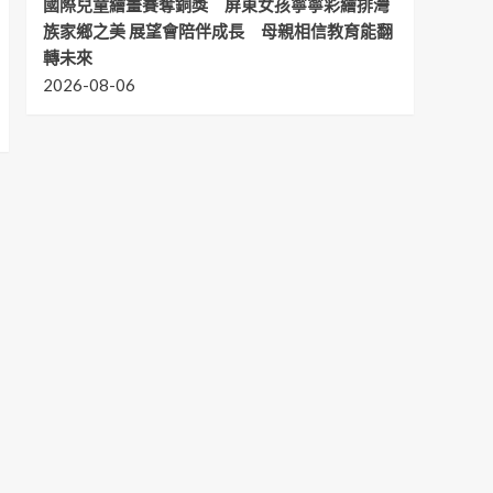
國際兒童繪畫賽奪銅獎 屏東女孩寧寧彩繪排灣
族家鄉之美 展望會陪伴成長 母親相信教育能翻
轉未來
2026-08-06