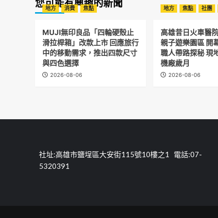
說
您可能有興趣的新聞
品
分
續
藏
地方
消費
焦點
地方
焦點
社團
護
也
假
－
不
不
頁
期
科
停
行?
MUJI無印良品「四輪硬殼止
海
高雄昔日火車醫
學
歇
小
運
滑拉桿箱」改款上市 回應旅行
親子遊樂園區 開
家
心
安
的
中的移動需求，推出四款尺寸
職人帶路探秘 現
行
全
秘
與四色選擇
機廠歲月
賄
執
密
判
2026-08-06
2026-08-06
行
基
重
固
地
刑
定
2.
高
航
展
雄
線
覽
區
載
監
客
理
船
所
舶
社址:高雄市鹽埕區大安街115號10樓之1 電話:07-
公
及
5320391
開
海
表
運
揚
客
同
運
仁
場
拒
站