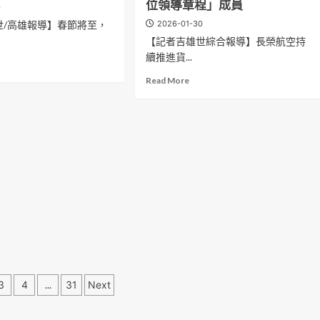
、
位領導章程」成員
0
利
竹
執
世/高雄報導】春節將至，
2026-01-30
登
行
場
【記者吉雄世綜合報導】長榮航空持
淺
、
續推進貨...
ad
水
re
潛
Read
Read More
out
航
more
、
測
about
試
長
榮
航
空
推
動
貨
運
數
位
會
轉
國
型
國
3
4
...
31
Next
籍
航