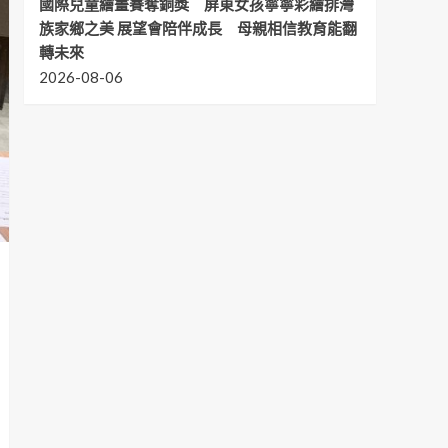
國際兒童繪畫賽奪銅獎 屏東女孩寧寧彩繪排灣
族家鄉之美 展望會陪伴成長 母親相信教育能翻
轉未來
2026-08-06