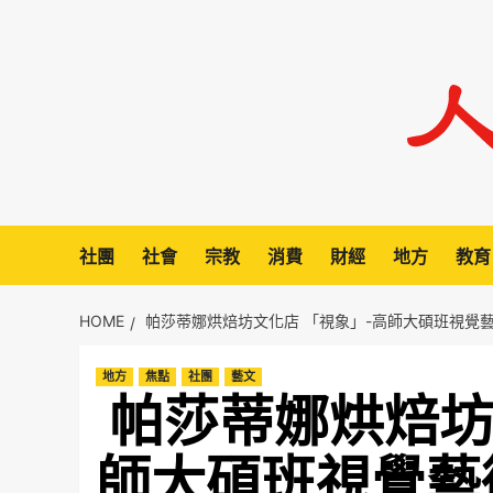
Skip
to
content
社團
社會
宗教
消費
財經
地方
教育
HOME
帕莎蒂娜烘焙坊文化店 「視象」-高師大碩班視覺
地方
焦點
社團
藝文
帕莎蒂娜烘焙坊
師大碩班視覺藝