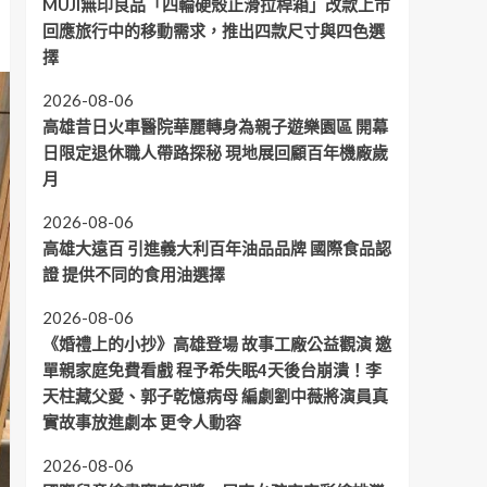
MUJI無印良品「四輪硬殼止滑拉桿箱」改款上市
回應旅行中的移動需求，推出四款尺寸與四色選
擇
2026-08-06
高雄昔日火車醫院華麗轉身為親子遊樂園區 開幕
日限定退休職人帶路探秘 現地展回顧百年機廠歲
月
2026-08-06
高雄大遠百 引進義大利百年油品品牌 國際食品認
證 提供不同的食用油選擇
2026-08-06
《婚禮上的小抄》高雄登場 故事工廠公益觀演 邀
單親家庭免費看戲 程予希失眠4天後台崩潰！李
天柱藏父愛、郭子乾憶病母 編劇劉中薇將演員真
實故事放進劇本 更令人動容
2026-08-06