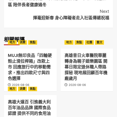
Navigation
區 陪伴長者健康過冬
Next
揮毫迎新春 身心障礙者走入社區傳遞祝福
相關報導
地方
消費
焦點
地方
焦點
社團
藝文
MUJI無印良品「四輪硬
高雄昔日火車醫院華麗
殼止滑拉桿箱」改款上
轉身為親子遊樂園區 開
市 回應旅行中的移動需
幕日限定退休職人帶路
求，推出四款尺寸與四
探秘 現地展回顧百年機
色選擇
廠歲月
2026-08-06
2026-08-06
地方
消費
焦點
高雄大遠百 引進義大利
百年油品品牌 國際食品
認證 提供不同的食用油