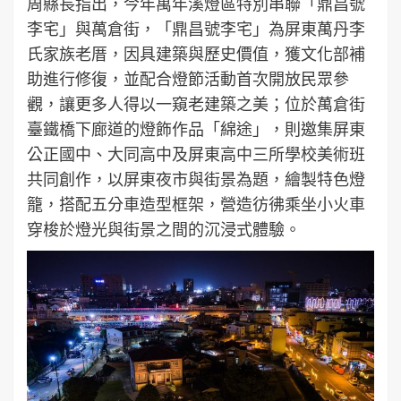
周縣長指出，今年萬年溪燈區特別串聯「鼎昌號
李宅」與萬倉街，「鼎昌號李宅」為屏東萬丹李
氏家族老厝，因具建築與歷史價值，獲文化部補
助進行修復，並配合燈節活動首次開放民眾參
觀，讓更多人得以一窺老建築之美；位於萬倉街
臺鐵橋下廊道的燈飾作品「綿途」，則邀集屏東
公正國中、大同高中及屏東高中三所學校美術班
共同創作，以屏東夜市與街景為題，繪製特色燈
籠，搭配五分車造型框架，營造彷彿乘坐小火車
穿梭於燈光與街景之間的沉浸式體驗。