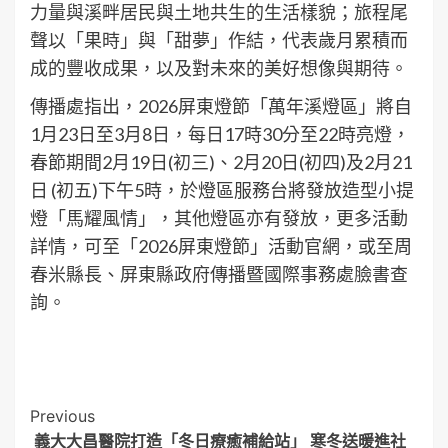
力量與溪畔居民與土地共生的生活樣貌；旅程尾
聲以「果時」與「甜夢」作結，代表歲月累積而
成的豐收成果，以及對未來的美好想像與期待。
傳播處指出，2026屏東燈節「萬年溪燈區」將自
1月23日至3月8日，每日17時30分至22時亮燈，
春節期間2月19日(初三)、2月20日(初四)及2月21
日 (初五)下午5時，於燈區服務台將發放造型小提
燈「馬耀風情」，其他燈區亦有發放，更多活動
詳情，可至「2026屏東燈節」活動官網，或至周
春米縣長、屏東縣政府傳播暨國際事務處臉書查
詢。
Post
Previous
義大大昌醫院打造「冬日療癒補給站」 寒冬送暖進社