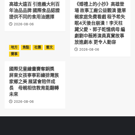
高雄大遠百 引進義大利百
《婚禮上的小抄》高雄登
年油品品牌 國際食品認證
場 故事工廠公益觀演 邀單
提供不同的食用油選擇
親家庭免費看戲 程予希失
眠4天後台崩潰！李天柱
2026-08-06
藏父愛、郭子乾憶病母 編
劇劉中薇將演員真實故事
放進劇本 更令人動容
地方
焦點
社團
藝文
2026-08-06
賽事
國際兒童繪畫賽奪銅獎
屏東女孩寧寧彩繪排灣族
家鄉之美 展望會陪伴成
長 母親相信教育能翻轉
未來
2026-08-06