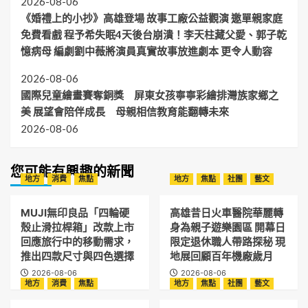
2026-08-06
《婚禮上的小抄》高雄登場 故事工廠公益觀演 邀單親家庭
免費看戲 程予希失眠4天後台崩潰！李天柱藏父愛、郭子乾
憶病母 編劇劉中薇將演員真實故事放進劇本 更令人動容
2026-08-06
國際兒童繪畫賽奪銅獎 屏東女孩寧寧彩繪排灣族家鄉之
美 展望會陪伴成長 母親相信教育能翻轉未來
2026-08-06
您可能有興趣的新聞
地方
消費
焦點
地方
焦點
社團
藝文
MUJI無印良品「四輪硬
高雄昔日火車醫院華麗轉
殼止滑拉桿箱」改款上市
身為親子遊樂園區 開幕日
回應旅行中的移動需求，
限定退休職人帶路探秘 現
推出四款尺寸與四色選擇
地展回顧百年機廠歲月
2026-08-06
2026-08-06
地方
消費
焦點
地方
焦點
社團
藝文