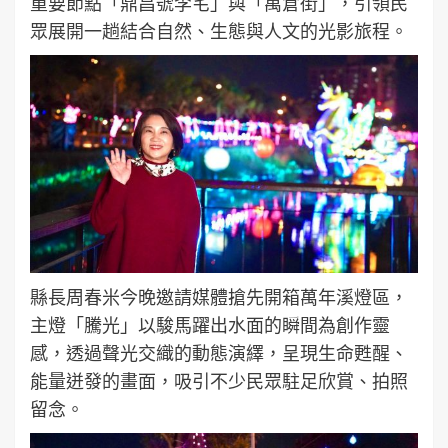
重要節點「鼎昌號李宅」與「萬倉街」，引領民
眾展開一趟結合自然、生態與人文的光影旅程。
縣長周春米今晚邀請媒體搶先開箱萬年溪燈區，
主燈「騰光」以駿馬躍出水面的瞬間為創作靈
感，透過聲光交織的動態演繹，呈現生命甦醒、
能量迸發的畫面，吸引不少民眾駐足欣賞、拍照
留念。