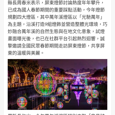
縣長周春米表示，屏東燈節討論熱度年年攀升，
已成為國人春節期間的重要踩點活動，今年燈節
規劃四大燈區，其中萬年溪燈區以「光馳萬年」
為主題，沿溪打造9組燈飾並營造整體光環境，巧
妙融合萬年溪的自然生態與在地文化意象，試燈
畫面曝光後，也已在社群平台引起熱烈迴響，誠
摯邀請全國民眾春節期間走訪屏東燈節，共享屏
東的溫暖與美麗。