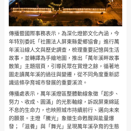
傳播暨國際事務表示，為深化燈節文化內涵，今
年特別委託「社團法人屏東縣愛鄉協會」進行萬
年溪沿線人文與歷史調查，梳理重要記憶與生活
故事，並轉譯為手繪地圖，推出「萬年溪畔故事
散策」主題摺頁，引導民眾在賞燈之餘，循著地
圖走讀萬年溪的過往與變遷，從不同角度重新認
識這條孕育城市發展的重要溪流。
傳播處表示，萬年溪燈區整體動線象徵「起步、
努力、收成、圓滿」的光影軸線，訴說屏東綿延
不息的生命力，也映照城市持續前行、邁向未來
的願景。主燈「騰光」象徵生命甦醒與能量爆
發；「滋養」與「舞光」呈現萬年溪孕育的生態