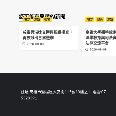
您可能有興趣的新聞
地方
焦點
社會
地方
教育
焦點
戒毒男沿途交通違規遭攔查，
高雄大學攜手越南
再被揪出毒駕送辦
法學教育與司法實
法律交流平台
2026-08-09
2026-08-09
社址:高雄市鹽埕區大安街115號10樓之1 電話:07-
5320391