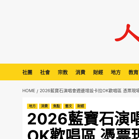
Skip
to
content
社團
社會
宗教
消費
財經
地方
教育
HOME
2026藍寶石演唱會週邊增設卡拉OK歡唱區 憑票
地方
消費
焦點
藝文
財經
2026藍寶石
OK歡唱區 憑