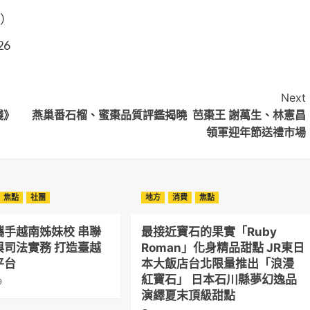
售）
26
Next
錢》
燕巢番石榴、蜜棗品質評鑑揭曉 芭棗王 謝萬生、林憲昌
領軍迎年節送禮市場
焦點
社團
地方
消費
焦點
攜手越南姊妹校 串聯
最接近寶石的果實「Ruby
與司法實務 打造臺越
Roman」化身精品甜點 JR東日
平台
本大飯店台北限量推出「浪漫
紅寶石」 日本石川縣夢幻逸品
9
演繹夏末頂級甜點