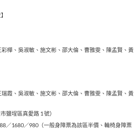
夜】
王彩樺、吳淑敏、施文彬、邵大倫、曹雅雯、陳孟賢、黃
王瑞霞、吳淑敏、施文彬、邵大倫、曹雅雯、陳孟賢、黃
鹽埕區真愛路 1 號）
／2088／1680／980（一般身障票為該區半價、輪椅身障票