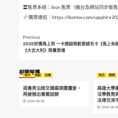
〓售票系統：ibon 售票（機台及網站同步販
購票連結：https://ibontw.com/sapphire20
Post
Previous
2026好運馬上到 一卡通超萌創意絨毛卡《馬上有
Navigation
《大吉大利》限量登場
相關報導
地方
焦點
社會
地方
教育
戒毒男沿途交通違規遭攔查，
高雄大學
再被揪出毒駕送辦
法學教育
法律交流
2026-08-09
2026-08-0