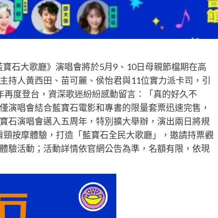
寶石大歌廳》演唱會將於5月9、10日母親節檔期在高
主持人黃西田、苗可麗、侯怡君與11位實力派卡司，引
年再度登台，資深歌迷紛紛感動留言：「真的好久不
僅演唱會結合藍寶石電影和專書的限量套票迅速完售，
寶石演唱會邁入五周年，特別擴大舉辦，演出兩日將規
肩頸按摩體驗，打造「藍寶石全民大歌廳」，邀請持票觀
體驗活動；活動詳情依官網公告為準，名額有限，依現