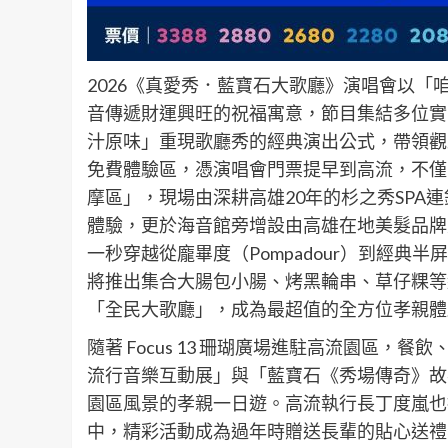
2026《真愛秀．藍寶石大歌廳》演唱會以
音傳遞財運興旺的祝福寓意，節目集結多位實
汁原味」重現歌廳秀的經典演出公式，帶領觀
免費體驗區，憑演唱會門票提早到高流，不僅
摩區」，現場由深耕高雄20年的杉之秀SPA
體驗，更於海音館旁增設由高雄在地美髮品牌
一秒穿越從龐畢度（Pompadour）到經
將推出集合大腸包小腸、烤黑輪串、草仔粿等
「全民大歌廳」，成為最超值的全方位孝親體
隨著 Focus 13 珊瑚廣場進駐高流園區，餐飲
流行音樂互動展」與「藍寶石《秀場傳奇》故
園區風景的孝親一日遊。高流執行長丁度嵐也提
中，精彩活動成為過年時贈送長輩的貼心送禮