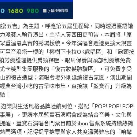
「咱攏五吉」為主題，呼應第五屆里程碑，同時透過臺語諧
力派藝人輪番演出，主持人黃西田更預告，本屆將「原
眾重溫最真實的秀場樣貌。今年演唱會週邊更擴大規畫
可至音浪塔一樓的「榕樹下卡拉OK歡唱區」和「肩頸按
連鎖芳療護理提供肩頸釋壓、眼周保養與頭部刮療等免費
尤卡髮型集團服務的「復古妝髮體驗區」，可免費享受
典半屏山的復古造型；演唱會場外則延續復古氛圍，演出期間
經典台灣小吃的古早味市集，直接讓「藍寶石」升級為
驗！
、遊樂與生活風格品牌陸續到位，搭配「POP! POP! POP!
事展」，更讓本屆藍寶石演唱會成為結合音樂、文化與
醒，藍寶石演唱會門票目前於 ibon 售票系統持續熱銷
熱門選項，記得提早搶票與家人共度溫馨難忘的「咱攏