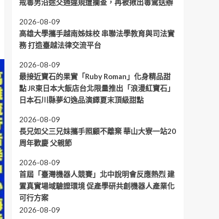
戒毒男沿途交通違規遭攔查，再被揪出毒駕送辦
2026-08-09
高雄大學攜手越南姊妹校 串聯法學教育與司法實
務 打造臺越法律交流平台
2026-08-09
最接近寶石的果實「Ruby Roman」化身精品甜
點 JR東日本大飯店台北限量推出「浪漫紅寶石」
日本石川縣夢幻逸品演繹夏末頂級甜點
2026-08-09
長兄如父三兄妹攜手照顧不離棄 華山大寮一站20
周年歡慶 父親節
2026-08-09
首屆「臺灣機器人競賽」北中說明會反應熱烈 建
置真實場域驗證環境 促產學研共創機器人產業化
可行方案
2026-08-09