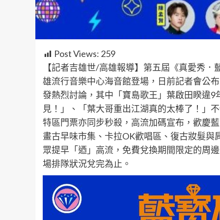
Post Views:
259
【記者吉雄世/高雄報導】第五屆《真愛秀．藍
雄流行音樂中心海音館登場，日前記者會公布
發熱烈討論，其中「寶島歌王」葉啟田睽違9
見！」、「葉大哥重出江湖真的太棒了！」不
特區門票亦同步秒殺，高流加碼宣布，歡慶藍
畫古早味市集、卡拉OK歡唱區、復古妝髮與
眾提早「迺」高流，免費兌換期間限定的周邊
場排隊狀況兌完為止。