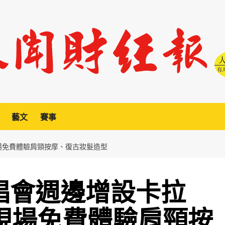
藝文
賽事
現場免費體驗肩頸按摩、復古妝髮造型
演唱會週邊增設卡拉
票現場免費體驗肩頸按