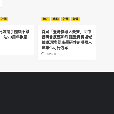
社團
地方
焦點
社團
財經
兄妹攜手照顧不離
首屆「臺灣機器人競賽」北中
寮一站20周年歡慶
說明會反應熱烈 建置真實場域
驗證環境 促產學研共創機器人
產業化可行方案
9
2026-08-09