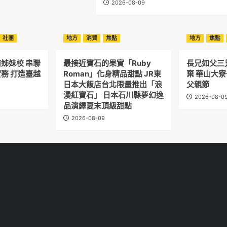
2026-08-09
社團
地方
消費
焦點
地方
焦點
姊妹校 串聯
最接近寶石的果實「Ruby
長兄如父三
務 打造臺越
Roman」化身精品甜點 JR東
棄 華山大
日本大飯店台北限量推出「浪
父親節
漫紅寶石」 日本石川縣夢幻逸
2026-08-0
品演繹夏末頂級甜點
2026-08-09