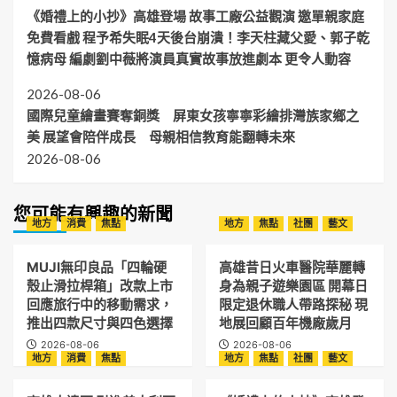
《婚禮上的小抄》高雄登場 故事工廠公益觀演 邀單親家庭
免費看戲 程予希失眠4天後台崩潰！李天柱藏父愛、郭子乾
憶病母 編劇劉中薇將演員真實故事放進劇本 更令人動容
2026-08-06
國際兒童繪畫賽奪銅獎 屏東女孩寧寧彩繪排灣族家鄉之
美 展望會陪伴成長 母親相信教育能翻轉未來
2026-08-06
您可能有興趣的新聞
地方
消費
焦點
地方
焦點
社團
藝文
MUJI無印良品「四輪硬
高雄昔日火車醫院華麗轉
殼止滑拉桿箱」改款上市
身為親子遊樂園區 開幕日
回應旅行中的移動需求，
限定退休職人帶路探秘 現
推出四款尺寸與四色選擇
地展回顧百年機廠歲月
2026-08-06
2026-08-06
地方
消費
焦點
地方
焦點
社團
藝文