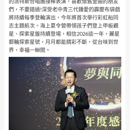
的派特斯合唱團接棒表演，喜歡懷舊金曲的朋友
們，不要錯過!深受老中青三代鍾愛的霹靂布袋戲
將持續每季登輪演出，今年將首次舉行彩虹船同
志主題航次。海上夏令營帶領孩子們登上甲板觀
星、探索星盤持續登場，相信2026這一年，麗星
郵輪探索星號，月月都能精彩不斷，從台味到世
界，幸福一瞬間。