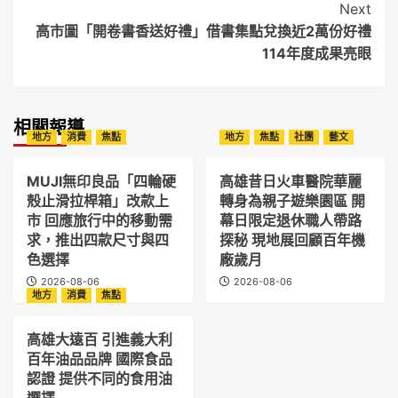
Next
高市圖「開卷書香送好禮」借書集點兌換近2萬份好禮
114年度成果亮眼
相關報導
地方
消費
焦點
地方
焦點
社團
藝文
MUJI無印良品「四輪硬
高雄昔日火車醫院華麗
殼止滑拉桿箱」改款上
轉身為親子遊樂園區 開
市 回應旅行中的移動需
幕日限定退休職人帶路
求，推出四款尺寸與四
探秘 現地展回顧百年機
色選擇
廠歲月
2026-08-06
2026-08-06
地方
消費
焦點
高雄大遠百 引進義大利
百年油品品牌 國際食品
認證 提供不同的食用油
選擇