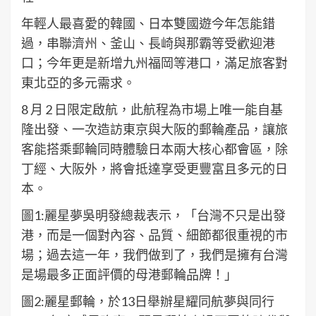
年輕人最喜愛的韓國、日本雙國遊今年怎能錯
過，串聯濟州、釜山、長崎與那霸等受歡迎港
口；今年更是新增九州福岡等港口，滿足旅客對
東北亞的多元需求。
8 月 2 日限定啟航，此航程為市場上唯一能自基
隆出發、一次造訪東京與大阪的郵輪產品，讓旅
客能搭乘郵輪同時體驗日本兩大核心都會區，除
丁經、大阪外，將會抵達享受更豐富且多元的日
本。
圖1:麗星夢吳明發總裁表示，「台灣不只是出發
港，而是一個對內容、品質、細節都很重視的市
場；過去這一年，我們做到了，我們是擁有台灣
是場最多正面評價的母港郵輪品牌！」
圖2:麗星郵輪，於13日舉辦星耀同航夢與同行