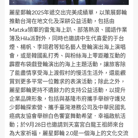
麗星郵輪2025年遞交出完美成績單，以策展郵輪
推動台灣在地文化及深耕公益活動，包括由
Matzka領軍的雷鬼海上趴、部落熱浪、國語作業
簿及Hila派對外，同時也邀請中生代喜愛的于台
煙、楊帆、李翊君等知名藝人登輪演出海上演唱
會，或是韓國亂打秀、與粉絲海上零距離互動的
霹靂布袋戲登輪演出的海上主題活動，讓旅客除
了能盡情享受海上渡假村的慢活生活外，還能觀
賞到更多平常一位難求的表演活動；除此之外，
麗星郵輪更持不遺餘力的支持公益活動，以提升
企業品牌形象，包括與基隆市府攜手舉辦守護兒
少郵輪探索營、攜手臺灣港務公司及中華民國乳
癌病友協會舉辦白色饗宴舞動希望．幸福啟航活
動；於9月28日也邀請到天富宮白龍王祖師來台
為大家祈福，麗星郵輪 2.0是一個海上的文化交流