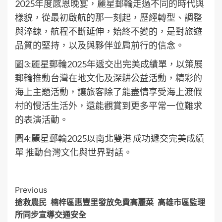
2025年度感恩晚宴，麗星郵輪走過不同的時代與
樣貌，從最初啟航的那一刻起，歷經轉型、調整
與淬鍊，航程不斷延伸，始終不變的，是對旅遊
品質的堅持，以及與夥伴並肩前行的信念。
圖3:麗星郵輪2025年遞交出完美成績單，以策展
郵輪推動台灣在地文化及深耕公益活動，精彩的
海上主題活動，讓旅客除了能盡情享受海上渡假
村的慢活生活外，還能觀賞到更多平常一位難求
的表演活動。
圖4:麗星郵輪2025以南北雙港 成功遞交完美成績
單 推動台灣文化與世界對話。
Post
Previous
搶救農民 楠梓區惠豐里發放免費高麗菜 高雄市區監理
Navigation
所同步宣導交通安全