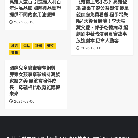
高雄大遠百 引進義大利百
《婚禮上的小抄》高雄登
年油品品牌 國際食品認證
場 故事工廠公益觀演 邀單
提供不同的食用油選擇
親家庭免費看戲 程予希失
眠4天後台崩潰！李天柱
2026-08-06
藏父愛、郭子乾憶病母 編
劇劉中薇將演員真實故事
放進劇本 更令人動容
地方
焦點
社團
藝文
2026-08-06
賽事
國際兒童繪畫賽奪銅獎
屏東女孩寧寧彩繪排灣族
家鄉之美 展望會陪伴成
長 母親相信教育能翻轉
未來
2026-08-06