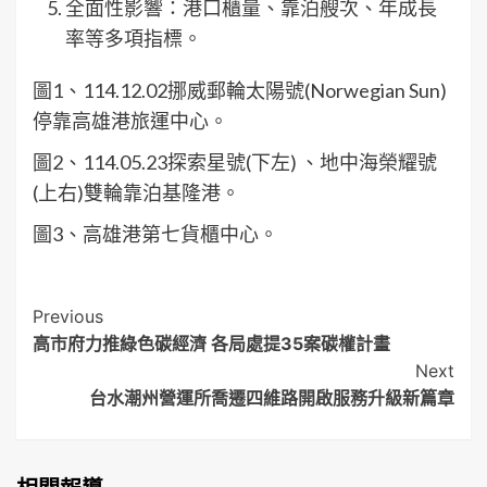
全面性影響：港口櫃量、靠泊艘次、年成長
率等多項指標。
圖1、114.12.02挪威郵輪太陽號(Norwegian Sun)
停靠高雄港旅運中心。
圖2、114.05.23探索星號(下左) 、地中海榮耀號
(上右)雙輪靠泊基隆港。
圖3、高雄港第七貨櫃中心。
Post
Previous
高市府力推綠色碳經濟 各局處提35案碳權計畫
Navigation
Next
台水潮州營運所喬遷四維路開啟服務升級新篇章