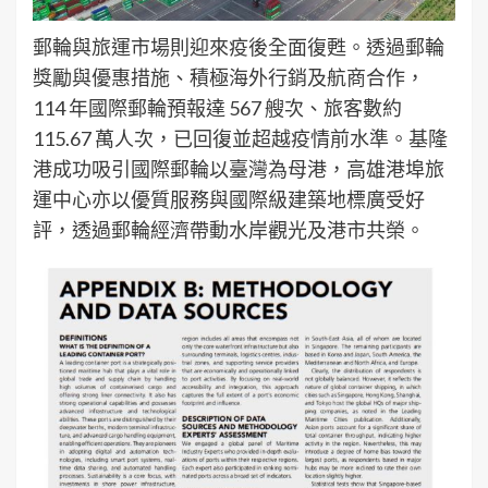
郵輪與旅運市場則迎來疫後全面復甦。透過郵輪
獎勵與優惠措施、積極海外行銷及航商合作，
114 年國際郵輪預報達 567 艘次、旅客數約
115.67 萬人次，已回復並超越疫情前水準。基隆
港成功吸引國際郵輪以臺灣為母港，高雄港埠旅
運中心亦以優質服務與國際級建築地標廣受好
評，透過郵輪經濟帶動水岸觀光及港市共榮。