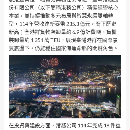
份有限公司（以下簡稱港務公司）穩健經營核心
本業，並持續推動多元布局與智慧永續雙軸轉
型，114 年營收達新臺幣 235.3 億元，寫下歷史
新高；全港群貨物裝卸量約 6.9 億計費噸、貨櫃
裝卸量約 1,351 萬 TEU，展現臺灣港群在國際景
氣震盪下，仍能穩住國家海運命脈的關鍵角色。
在投資與建設方面，港務公司 114 年完成 18 件重