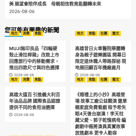
美 展望會陪伴成長 母親相信教育能翻轉未來
2026-08-06
您可能有興趣的新聞
地方
消費
焦點
地方
焦點
社團
藝文
MUJI無印良品「四輪硬
高雄昔日火車醫院華麗轉
殼止滑拉桿箱」改款上市
身為親子遊樂園區 開幕日
回應旅行中的移動需求，
限定退休職人帶路探秘 現
推出四款尺寸與四色選擇
地展回顧百年機廠歲月
2026-08-06
2026-08-06
地方
消費
焦點
地方
焦點
社團
藝文
高雄大遠百 引進義大利百
《婚禮上的小抄》高雄登
年油品品牌 國際食品認證
場 故事工廠公益觀演 邀單
提供不同的食用油選擇
親家庭免費看戲 程予希失
眠4天後台崩潰！李天柱
2026-08-06
藏父愛、郭子乾憶病母 編
劇劉中薇將演員真實故事
放進劇本 更令人動容