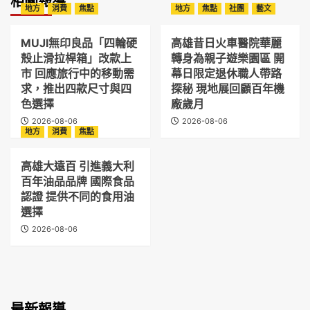
相關報導
地方
消費
焦點
地方
焦點
社團
藝文
MUJI無印良品「四輪硬
高雄昔日火車醫院華麗
殼止滑拉桿箱」改款上
轉身為親子遊樂園區 開
市 回應旅行中的移動需
幕日限定退休職人帶路
求，推出四款尺寸與四
探秘 現地展回顧百年機
色選擇
廠歲月
2026-08-06
2026-08-06
地方
消費
焦點
高雄大遠百 引進義大利
百年油品品牌 國際食品
認證 提供不同的食用油
選擇
2026-08-06
最新報導