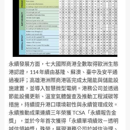
永續發展方面，七大國際商港全數取得歐洲生態
港認證，114 年續由基隆、蘇澳、臺中及安平通
過複評；高雄港洲際商港區完成太陽能與儲能設
施建置，並導入智慧微型電網。港務公司並透過
節能設備更新、溫室氣體盤查及推動工程減碳等
措施，持續提升港口環境韌性與永續管理成效。
永續推動成果連續三年榮獲 TCSA「永續報告金
獎」，並於今年首次獲得「永續單項績效－透明
誠信領袖獎」殊榮，展現港務公司於誠信治理、