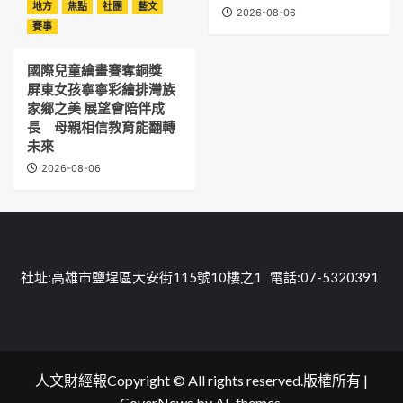
地方
焦點
社團
藝文
2026-08-06
賽事
國際兒童繪畫賽奪銅獎
屏東女孩寧寧彩繪排灣族
家鄉之美 展望會陪伴成
長 母親相信教育能翻轉
未來
2026-08-06
社址:高雄市鹽埕區大安街115號10樓之1 電話:07-5320391
人文財經報Copyright © All rights reserved.版權所有
|
CoverNews
by AF themes.