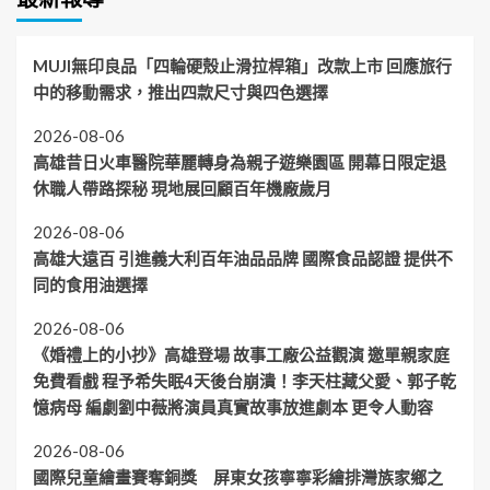
MUJI無印良品「四輪硬殼止滑拉桿箱」改款上市 回應旅行
中的移動需求，推出四款尺寸與四色選擇
2026-08-06
高雄昔日火車醫院華麗轉身為親子遊樂園區 開幕日限定退
休職人帶路探秘 現地展回顧百年機廠歲月
2026-08-06
高雄大遠百 引進義大利百年油品品牌 國際食品認證 提供不
同的食用油選擇
2026-08-06
《婚禮上的小抄》高雄登場 故事工廠公益觀演 邀單親家庭
免費看戲 程予希失眠4天後台崩潰！李天柱藏父愛、郭子乾
憶病母 編劇劉中薇將演員真實故事放進劇本 更令人動容
2026-08-06
國際兒童繪畫賽奪銅獎 屏東女孩寧寧彩繪排灣族家鄉之