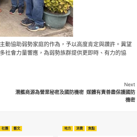
主動協助弱勢家庭的作為，予以高度肯定與讚許。冀望
多社會力量響應，為弱勢族群提供更即時、有力的協
Next
潛艦商源為營業秘密及國防機密 媒體有責善盡保護國防
機密
社團
藝文
地方
消費
焦點