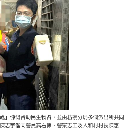
處」慷慨贊助民生物資，並由枋寮分局多個派出所共同
陳志宇偕同警員高右倧、警察志工及人和村村長陳惠