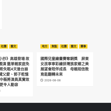
社團
藝文
地方
焦點
社團
藝文
賽事
小抄》高雄登場 故
國際兒童繪畫賽奪銅獎 屏東
觀演 邀單親家庭免
女孩寧寧彩繪排灣族家鄉之美
予希失眠4天後台崩
展望會陪伴成長 母親相信教
藏父愛、郭子乾憶
育能翻轉未來
劉中薇將演員真實故
2026-08-06
 更令人動容
6