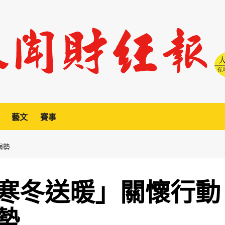
藝文
賽事
弱勢
寒冬送暖」關懷行動
勢