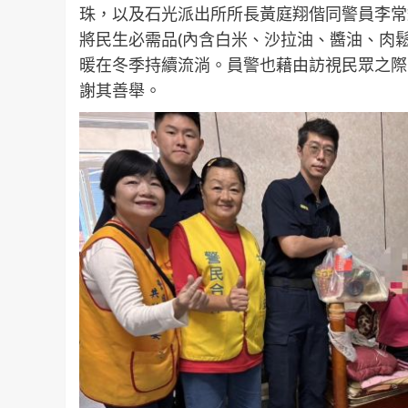
珠，以及石光派出所所長黃庭翔偕同警員李常
將民生必需品(內含白米、沙拉油、醬油、肉
暖在冬季持續流淌。員警也藉由訪視民眾之際
謝其善舉。