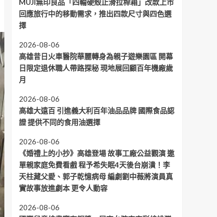
MUJI無印良品「四輪硬殼止滑拉桿箱」改款上市
回應旅行中的移動需求，推出四款尺寸與四色選
擇
2026-08-06
高雄昔日火車醫院華麗轉身為親子遊樂園區 開幕
日限定退休職人帶路探秘 現地展回顧百年機廠歲
月
2026-08-06
高雄大遠百 引進義大利百年油品品牌 國際食品認
證 提供不同的食用油選擇
2026-08-06
《婚禮上的小抄》高雄登場 故事工廠公益觀演 邀
單親家庭免費看戲 程予希失眠4天後台崩潰！李
天柱藏父愛、郭子乾憶病母 編劇劉中薇將演員真
實故事放進劇本 更令人動容
2026-08-06