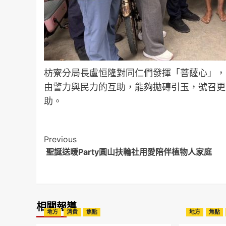
枋寮分局長盧恒隆對同仁們發揮「菩薩心」，
由警力與民力的互助，能夠拋磚引玉，號召更
助。
Post
Previous
聖誕送暖Party圓山扶輪社用愛陪伴植物人家庭
Navigation
相關報導
地方
消費
焦點
地方
焦點