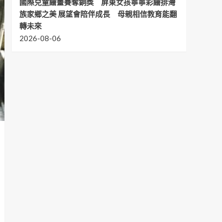
國際兒童繪畫賽奪銅獎 屏東女孩寧寧彩繪排灣
族家鄉之美 展望會陪伴成長 母親相信教育能翻
轉未來
2026-08-06