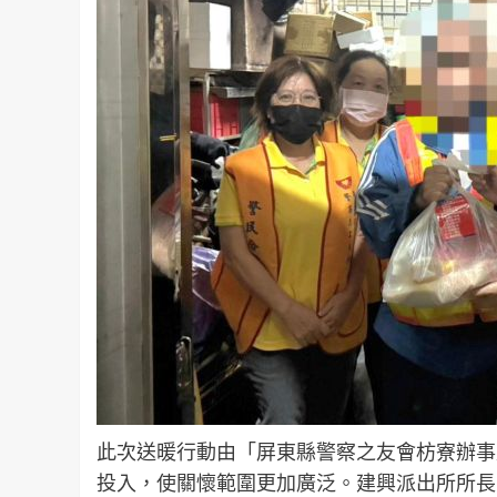
此次送暖行動由「屏東縣警察之友會枋寮辦事
投入，使關懷範圍更加廣泛。建興派出所所長