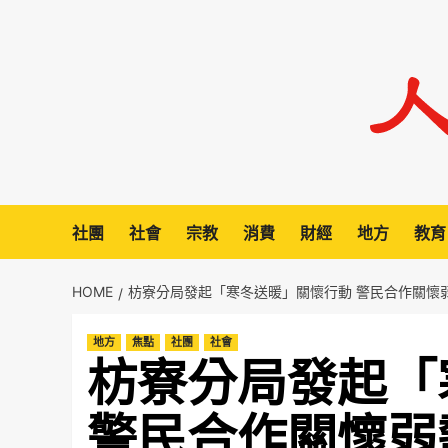
Skip
to
content
社團
社會
宗教
消費
財經
地方
教育
HOME
枋寮分局發起「寒冬送暖」關懷行動 警民合作關懷
地方
焦點
社團
社會
枋寮分局發起「
警民合作關懷弱