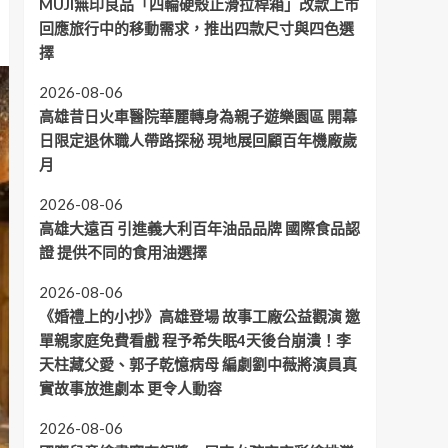
MUJI無印良品「四輪硬殼止滑拉桿箱」改款上市
回應旅行中的移動需求，推出四款尺寸與四色選
擇
2026-08-06
高雄昔日火車醫院華麗轉身為親子遊樂園區 開幕
日限定退休職人帶路探秘 現地展回顧百年機廠歲
月
2026-08-06
高雄大遠百 引進義大利百年油品品牌 國際食品認
證 提供不同的食用油選擇
2026-08-06
《婚禮上的小抄》高雄登場 故事工廠公益觀演 邀
單親家庭免費看戲 程予希失眠4天後台崩潰！李
天柱藏父愛、郭子乾憶病母 編劇劉中薇將演員真
實故事放進劇本 更令人動容
2026-08-06