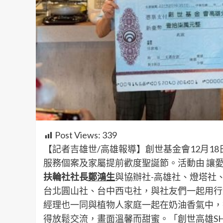
Post Views:
339
【記者吉雄世/高雄報導】創世基金會12月18
服務個案及家屬提前歡度聖誕節。活動由 讓
扶輪社社長
鄭鴻生
與協辦社-高雄社、燈塔社
台北圓山社、台中西屯社，與社友們一起用行
經理也一同與植物人家庭一起在奶油香氣中，
得放鬆交流，畫面溫馨而甜蜜。「創世高雄S