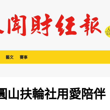
藝文
賽事
y圓山扶輪社用愛陪伴