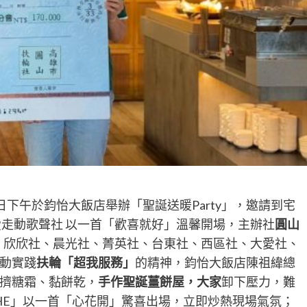
日下午於鈞怡大飯店舉辦「聖誕送暖Party」，邀請到宅
愛走動歌聲社 以一首「歡喜就好」溫馨開場，主辦社
圓山
、欣欣社、晨光社、菁英社、台東社、西區社、大愛社、
動實踐
扶輪「超我服務」
的精神，鈞怡大飯店陳祖緯總
擠糖霜、黏餅乾，
手作聖誕薑餅屋，大家
卸下壓力，難
HE」以一首「心花開」驚喜出場，立即炒熱現場氣氛；