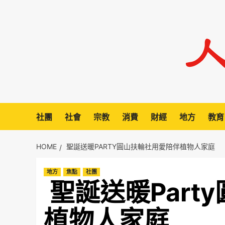
Skip
to
content
社團
社會
宗教
消費
財經
地方
教育
HOME
聖誕送暖PARTY圓山扶輪社用愛陪伴植物人家庭
地方
焦點
社團
聖誕送暖Part
植物人家庭