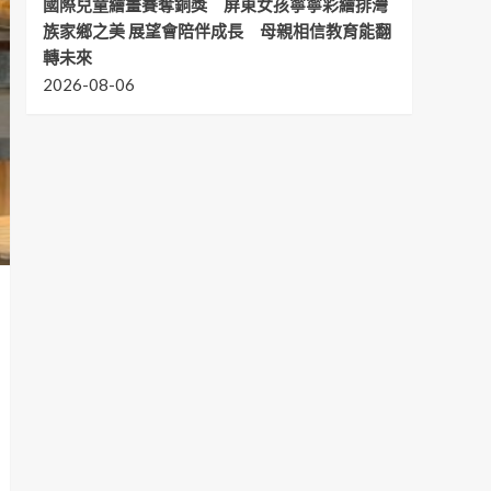
國際兒童繪畫賽奪銅獎 屏東女孩寧寧彩繪排灣
族家鄉之美 展望會陪伴成長 母親相信教育能翻
轉未來
2026-08-06